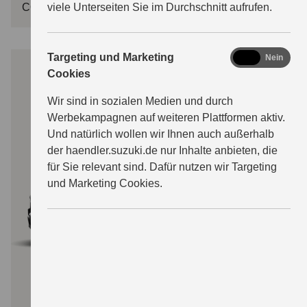
CO₂-Emission: 119 g/km; CO₂-Klasse: D
viele Unterseiten Sie im Durchschnitt aufrufen.
marketing
Targeting und Marketing
Ja
Nein
Cookies
S-Cross
Wir sind in sozialen Medien und durch
Werbekampagnen auf weiteren Plattformen aktiv.
Muskulöser Alltagshelfer
Und natürlich wollen wir Ihnen auch außerhalb
der haendler.suzuki.de nur Inhalte anbieten, die
für Sie relevant sind. Dafür nutzen wir Targeting
und Marketing Cookies.
ab 25.640 EUR
Mild-Hybrid, auch als Vollhybrid