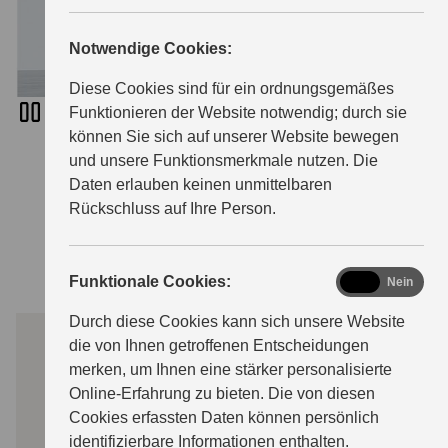
Notwendige Cookies:
ÜBER UNS
Diese Cookies sind für ein ordnungsgemäßes
Funktionieren der Website notwendig; durch sie
können Sie sich auf unserer Website bewegen
und unsere Funktionsmerkmale nutzen. Die
Aktuelle Suzuki
Daten erlauben keinen unmittelbaren
Rückschluss auf Ihre Person.
Modelle
functional
Funktionale Cookies:
Ja
Nein
Durch diese Cookies kann sich unsere Website
die von Ihnen getroffenen Entscheidungen
Vitara
merken, um Ihnen eine stärker personalisierte
Online-Erfahrung zu bieten. Die von diesen
Kompakt-SUV
Cookies erfassten Daten können persönlich
Die neuen Suzuki D
identifizierbare Informationen enthalten.