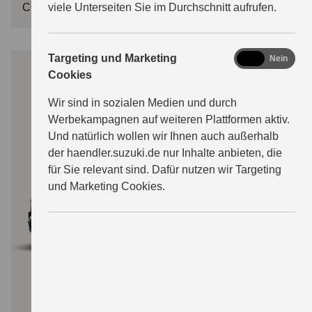
CO₂-Emission: 119 g/km; CO₂-Klasse: D
viele Unterseiten Sie im Durchschnitt aufrufen.
marketing
Targeting und Marketing
Ja
Nein
Cookies
S-Cross
Wir sind in sozialen Medien und durch
Werbekampagnen auf weiteren Plattformen aktiv.
Muskulöser Alltagshelfer
Und natürlich wollen wir Ihnen auch außerhalb
der haendler.suzuki.de nur Inhalte anbieten, die
für Sie relevant sind. Dafür nutzen wir Targeting
und Marketing Cookies.
ab 25.640 EUR
Mild-Hybrid, auch als Vollhybrid