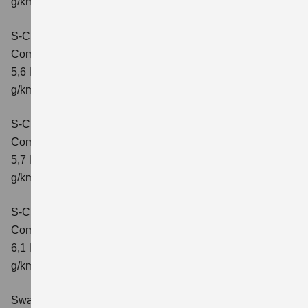
g/km; CO2-Klasse: D
S-Cross 1.4 BOOSTERJET HYBRID ALLGRIP
Comfort
Verbrauchswerte: kombinierter Energieverbrauch
5,6 l/100 km; kombinierter Wert der CO2-Emission: 131
g/km; CO2-Klasse: D
S-Cross 1.4 BOOSTERJET HYBRID ALLGRIP
Comfort+
Verbrauchswerte: kombinierter Energieverbrauch
5,7 l/100 km; kombinierter Wert der CO2-Emission: 131
g/km; CO2-Klasse: D
S-Cross 1.4 BOOSTERJET HYBRID ALLGRIP AT
Comfort+
Verbrauchswerte: kombinierter Energieverbrauch
6,1 l/100 km; kombinierter Wert der CO2-Emission: 141
g/km; CO2-Klasse: E
Swace 1.8 HYBRID CVT Comfort+
Verbrauchswerte: