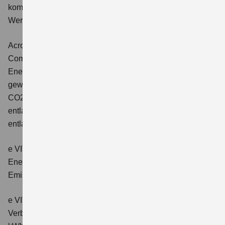
kombinierter Energieverbrauch 4,5 l/100km; kombinierter
Wert der CO2-Emission: 102 g/km; CO2-Klasse: C.
Across 2.5 PLUG-IN HYBRID CVT
Comfort+
Verbrauchswerte: gewichtet kombinierter
Energieverbrauch: 17,1kWh/100km plus 1,0 l/100 km;
gewichtet kombinierter Wert der CO2-Emission: 22 g/km;
CO2-Klasse: B; kombinierter Kraftstoffverbrauch bei
entladener Batterie: 6,6 l/100km; CO2-Klasse (bei
entladener Batterie): E.
e VITARA eAxle Club (49 kWh-Batterie)
Verbrauchswerte:
Energieverbrauch kombiniert: 14,9 kWh/100km; CO₂-
Emissionen kombiniert: 0 g/km; CO₂-Klasse: A.
e VITARA eAxle Comfort (61 kWh-Batterie)
Verbrauchswerte: Energieverbrauch kombiniert: 15,1