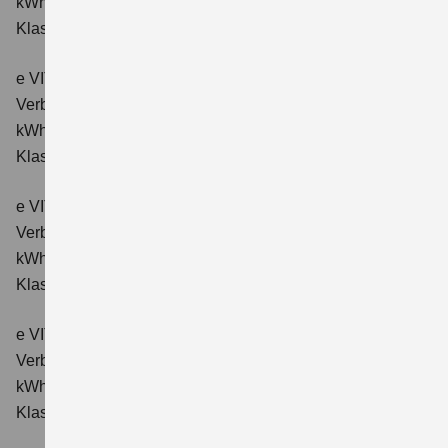
kWh/100km; CO₂-Emissionen kombiniert: 0 g/km; CO₂-
Klasse: A.
e VITARA eAxle ALLGRIP-e Comfort (61 kWh-Batterie)
Verbrauchswerte: Energieverbrauch kombiniert: 16,6
kWh/100km; CO₂-Emissionen kombiniert: 0 g/km; CO₂-
Klasse: A.
e VITARA eAxle Comfort+ (61 kWh-Batterie)
Verbrauchswerte: Energieverbrauch kombiniert: 15,1
kWh/100km; CO₂-Emissionen kombiniert: 0 g/km; CO₂-
Klasse: A.
e VITARA eAxle ALLGRIP-e Comfort+ (61 kWh-Batterie)
Verbrauchswerte: Energieverbrauch kombiniert: 16,6
kWh/100 km; CO₂-Emissionen kombiniert: 0 g/km; CO₂-
Klasse: A.