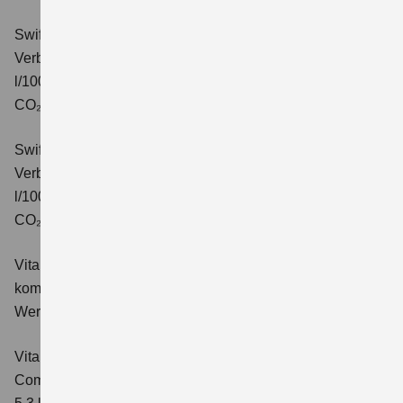
Swift 1.2 DUALJET HYBRID CVT Comfort+
Verbrauchswerte: kombinierter Energieverbrauch 4,7
l/100km; kombinierter Wert der CO₂-Emission: 106 g/km;
CO₂-Klasse: C.
Swift 1.2 DUALJET HYBRID ALLGRIP Comfort+
Verbrauchswerte: kombinierter Energieverbrauch 4,9
l/100km; kombinierter Wert der CO₂-Emission: 110 g/km;
CO₂-Klasse: C.
Vitara 1.4 BOOSTERJET HYBRID Club
Verbrauchswerte:
kombinierter Energieverbrauch 5,3 l/100km; kombinierter
Wert der CO₂-Emission: 119 g/km; CO₂-Klasse: D
Vitara 1.4 BOOSTERJET HYBRID
Comfort
Verbrauchswerte: kombinierter Energieverbrauch