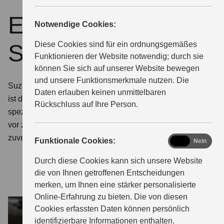
ECSTAR by
Notwendige Cookies:
ÜBER UNS
Suzuki
Diese Cookies sind für ein ordnungsgemäßes
Funktionieren der Website notwendig; durch sie
können Sie sich auf unserer Website bewegen
und unsere Funktionsmerkmale nutzen. Die
Suzuki Qualität auch bei Schutz und Pflege. ECSTAR
Daten erlauben keinen unmittelbaren
ist die von Suzuki entwickelte Marke für Motoröle und
Rückschluss auf Ihre Person.
spezielle Pflegeprodukte. So schützen Sie Ihr Fahrzeug
vor zu schnellem Verschleiß. Damit er so langlebig und
zuverlässig bleibt, wie Sie es von Suzuki gewohnt sind.
functional
Funktionale Cookies:
Ja
Nein
Durch diese Cookies kann sich unsere Website
die von Ihnen getroffenen Entscheidungen
merken, um Ihnen eine stärker personalisierte
Online-Erfahrung zu bieten. Die von diesen
Cookies erfassten Daten können persönlich
identifizierbare Informationen enthalten.