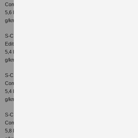
Comfort+
Verbrauchswerte: kombinierter Energieverbrauch
5,6 l/100km; kombinierter Wert der CO₂-Emission: 127
g/km; CO₂-Klasse: D
S-Cross 1.4 BOOSTERJET HYBRID
Edition
Verbrauchswerte: kombinierter Energieverbrauch
5,4 l/100 km; kombinierter Wert der CO2-Emission: 121
g/km; CO2-Klasse: D
S-Cross 1.4 BOOSTERJET HYBRID
Comfort
Verbrauchswerte: kombinierter Energieverbrauch
5,4 l/100 km; kombinierter Wert der CO2-Emission: 121
g/km; CO2-Klasse: D
S-Cross 1.4 BOOSTERJET HYBRID AT
Comfort
Verbrauchswerte: kombinierter Energieverbrauch
5,8 l/100 km; kombinierter Wert der CO2-Emission: 132