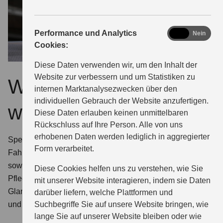
analytics
Performance und Analytics
Ja
Nein
Cookies:
Diese Daten verwenden wir, um den Inhalt der
Website zur verbessern und um Statistiken zu
Warum ECSTAR
internen Marktanalysezwecken über den
individuellen Gebrauch der Website anzufertigen.
wählen?
Diese Daten erlauben keinen unmittelbaren
Rückschluss auf Ihre Person. Alle von uns
erhobenen Daten werden lediglich in aggregierter
Speziell für Suzuki entwickelt. Bei uns finden Sie für jeden
Form verarbeitet.
Fahrzeugtyp das optimal geeignete ECSTAR Motoröl
sowie die komplette Serie zertifizierter ECSTAR
Diese Cookies helfen uns zu verstehen, wie Sie
Pflegemittel: Glasreiniger, Insektenentferner, Enteiser,
mit unserer Website interagieren, indem sie Daten
Glanzspray, Innenraumreiniger, Felgenreiniger, Bremsen-
darüber liefern, welche Plattformen und
Suchbegriffe Sie auf unsere Website bringen, wie
und Teilereiniger.
lange Sie auf unserer Website bleiben oder wie