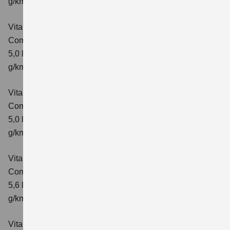
g/km; CO₂-Klasse: E
Vitara 1.5 DUALJET HYBRID AGS
Comfort
Verbrauchswerte: kombinierter Energieverbrauch
5,0 l/100km; kombinierter Wert der CO₂-Emission: 113
g/km; CO₂-Klasse: C
Vitara 1.5 DUALJET HYBRID AGS
Comfort+
Verbrauchswerte: kombinierter Energieverbrauch
5,0 l/100km; kombinierter Wert der CO₂-Emission: 114
g/km; CO₂-Klasse: C
Vitara 1.5 DUALJET HYBRID ALLGRIP AGS
Comfort
Verbrauchswerte: kombinierter Energieverbrauch
5,6 l/100km; kombinierter Wert der CO₂-Emission: 126
g/km; CO₂-Klasse: D
Vitara 1.5 DUALJET HYBRID ALLGRIP AGS