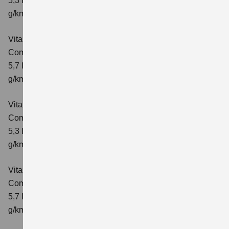
5,3 l/100km; kombinierter Wert der CO₂-Emission: 119
g/km; CO₂-Klasse: D
Vitara 1.4 BOOSTERJET HYBRID AT
Comfort
Verbrauchswerte: kombinierter Energieverbrauch
5,7 l/100 km; kombinierter Wert der CO₂-Emission: 129
g/km; CO₂-Klasse: D
Vitara 1.4 BOOSTERJET HYBRID
Comfort+
Verbrauchswerte: kombinierter Energieverbrauch
5,3 l/100km; kombinierter Wert der CO₂-Emission: 120
g/km; CO₂-Klasse: D
Vitara 1.4 BOOSTERJET HYBRID AT
Comfort+
Verbrauchswerte: kombinierter Energieverbrauch
5,7 l/100km; kombinierter Wert der CO₂-Emission: 130
g/km; CO₂-Klasse: D