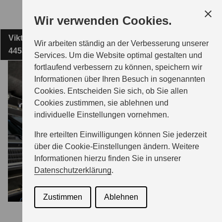
Zum
Wir verwenden Cookies.
Hauptinhalt
Viktoriastraße 73
FRANZ RÜSCHKAMP GMBH & CO. KG
Wir arbeiten ständig an der Verbesserung unserer
44532 Lünen
Services. Um die Website optimal gestalten und
fortlaufend verbessern zu können, speichern wir
MODELLE
Informationen über Ihren Besuch in sogenannten
Cookies. Entscheiden Sie sich, ob Sie allen
Cookies zustimmen, sie ablehnen und
ZUBEHÖR
individuelle Einstellungen vornehmen.
Ihre erteilten Einwilligungen können Sie jederzeit
BERATUNG & KAUF
über die Cookie-Einstellungen ändern. Weitere
Informationen hierzu finden Sie in unserer
Datenschutzerklärung
.
GESCHÄFTSKUNDEN
Zustimmen
Ablehnen
SERVICE