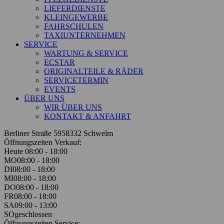
LIEFERDIENSTE
KLEINGEWERBE
FAHRSCHULEN
TAXIUNTERNEHMEN
SERVICE
WARTUNG & SERVICE
ECSTAR
ORIGINALTEILE & RÄDER
SERVICETERMIN
EVENTS
ÜBER UNS
WIR ÜBER UNS
KONTAKT & ANFAHRT
Berliner Straße 59
58332 Schwelm
Öffnungszeiten Verkauf:
Heute 08:00 - 18:00
MO
08:00 - 18:00
DI
08:00 - 18:00
MI
08:00 - 18:00
DO
08:00 - 18:00
FR
08:00 - 18:00
SA
09:00 - 13:00
SO
geschlossen
Öffnungszeiten Service: