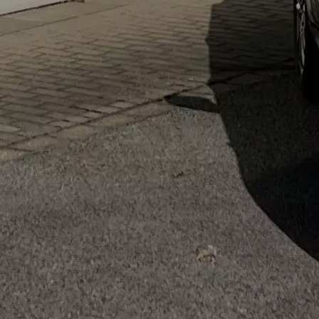
e VITARA
100 % elektrisch
ab 29.990 EUR
eAxle
MEHR ÜBER DEN e VITARA
Abbildung zeigt aufpreispflichtige Sonderausstattung.
Abbildung
zeigt e VITARA eAxle Club (49 kWh-Batterie) (
106
kW |
144
PS |
1-Stufen Automatikgetriebe | Kraftstoffart electric)
Verbrauchswerte: Energieverbrauch kombiniert: 14,9 kWh/100km;
CO₂-Emissionen kombiniert: 0 g/km; CO₂-Klasse: A.
Sofort verfügbare Suzuki Modelle