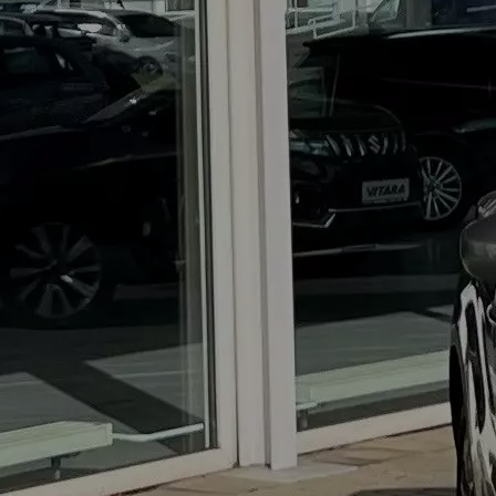
kombinierter Kraftstoffverbrauch bei entladener Batterie: 6,6
l/100km; CO₂-Klasse (bei entladener Batterie): E
Swift
City-Hero
ab 20.000 EUR
Mild-Hybrid
MEHR ÜBER DEN SWIFT
Abbildung zeigt aufpreispflichtige Sonderausstattung. Swift 1.2
DUALJET HYBRID Club (60 kW | 81 PS | 5-Gang-Schaltgetriebe
| Hubraum 1.197 ccm | Kraftstoffart Benzin): Verbrauchswerte:
kombinierter Energieverbrauch 4,4 l/100km; kombinierter Wert der
CO₂-Emission: 98 g/km; CO₂-Klasse: C