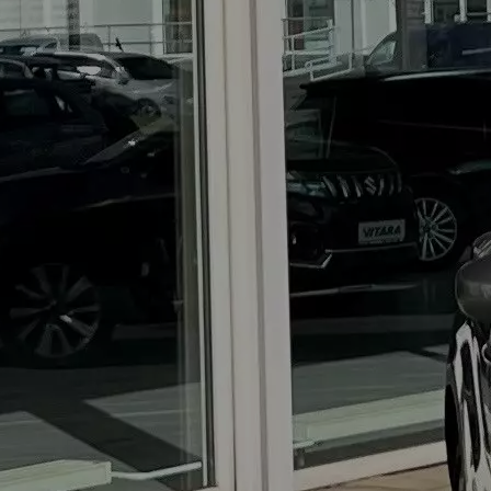
kWh/100km; CO₂-Emissionen kombiniert: 0 g/km; CO₂-
Klasse: A.
e VITARA eAxle ALLGRIP-e Comfort+ (61 kWh-
Batterie)
Verbrauchswerte: Energieverbrauch kombiniert:
16,6 kWh/100 km; CO₂-Emissionen kombiniert: 0 g/km;
CO₂-Klasse: A.
Abbildungen zeigen Sonderausstattungen.
Home
nach oben
Sie müssen erst die Kategorie "Funktionale Cookies" freischalten.
Cookie‑Einstellungen öffnen
Autohaus Saurwein GmbH
Berliner Straße 59
58332 Schwelm
saurwein@suzuki-handel.de
Tel.: 02336-16937
Fax: 02336-914847