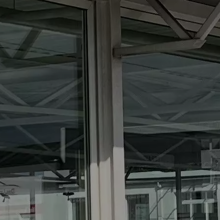
Across 2.5 PLUG-IN HYBRID CVT
Comfort+
Verbrauchswerte: gewichtet kombinierter
Energieverbrauch: 17,1kWh/100km plus 1,0 l/100 km;
gewichtet kombinierter Wert der CO2-Emission: 22 g/km;
CO2-Klasse: B; kombinierter Kraftstoffverbrauch bei
entladener Batterie: 6,6 l/100km; CO2-Klasse (bei entladener
Batterie): E.
e VITARA eAxle Club (49 kWh-Batterie)
Verbrauchswerte: Energieverbrauch kombiniert: 14,9
kWh/100km; CO₂-Emissionen kombiniert: 0 g/km; CO₂-
Klasse: A.
e VITARA eAxle Comfort (61 kWh-Batterie)
Verbrauchswerte: Energieverbrauch kombiniert: 15,1
kWh/100km; CO₂-Emissionen kombiniert: 0 g/km; CO₂-
Klasse: A.
e VITARA eAxle ALLGRIP-e Comfort (61 kWh-
Batterie)
Verbrauchswerte: Energieverbrauch kombiniert:
16,6 kWh/100km; CO₂-Emissionen kombiniert: 0 g/km; CO₂-
Klasse: A.
e VITARA eAxle Comfort+ (61 kWh-Batterie)
Verbrauchswerte: Energieverbrauch kombiniert: 15,1