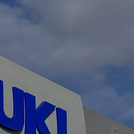
ab 25.640 EUR
Mild-Hybrid, auch als Vollhybrid
MEHR ÜBER DEN S-CROSS
Abbildung zeigt aufpreispflichtige Sonderausstattung.
S-Cross 1.4
BOOSTERJET HYBRID Edition (81 kW | 110 PS | 6-Gang-
Schaltgetriebe | Hubraum 1.373 ccm | Kraftstoffart Benzin)
Verbrauchswerte: kombinierter Energieverbrauch 5,3 l/100 km;
kombinierter Wert der CO₂-Emission: 119 g/km; CO₂-Klasse: D.
Swace
Dynamischer Kombi