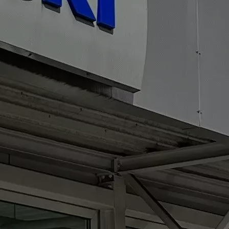
ab 37.190 EUR
Vollhybrid
MEHR ÜBER DEN SWACE
Swace 1.8 HYBRID CVT Comfort+ (Systemleistung 103 kW / 140
PS: Benzinmotor 72 kW / 98 PS und Elektromotor 70 kW | CVT-
Automatikgetriebe (stufenlos) | Hubraum 1.798 ccm | Kraftstoffart
Benzin): Verbrauchswerte: kombinierter Energieverbrauch 4,5
l/100km; kombinierter Wert der CO₂-Emission: 102 g/km; CO₂-
Klasse: C
Across