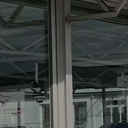
Effizientes Power-SUV
ab 58.190 EUR
Plug-in Hybrid
MEHR ÜBER DEN ACROSS
Across 2.5 PLUG-IN HYBRID CVT Comfort+ (Systemleistung
225 kW / 306 PS: Benzinmotor 136 kW / 185 PS und Elektromotor
134 kW | CVT-Automatikgetriebe (stufenlos) | Hubraum 2.487 ccm
| Kraftstoffart Benzin): Verbrauchswerte: gewichtet kombinierter
Energieverbrauch: 17,1kWh/100km plus 1,0 l/100 km; gewichtet
kombinierter Wert der CO₂-Emission: 22 g/km; CO₂-Klasse: B;