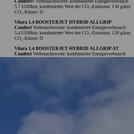
Comfort+
Verbrauchswerte: kombinierter Energieverbrauch
5,7 l/100km; kombinierter Wert der CO₂-Emission: 130 g/km;
CO₂-Klasse: D
Vitara 1.4 BOOSTERJET HYBRID ALLGRIP
Comfort
Verbrauchswerte: kombinierter Energieverbrauch
5,4 l/100km; kombinierter Wert der CO₂-Emission: 129 g/km;
CO₂-Klasse: D
Vitara 1.4 BOOSTERJET HYBRID ALLGRIP AT
Comfort
Verbrauchswerte: kombinierter Energieverbrauch
5,8 l/100 km; kombinierter Wert der CO₂-Emission: 137
g/km; CO₂-Klasse: E
Vitara 1.4 BOOSTERJET HYBRID ALLGRIP
Comfort+ Verbrauchswerte: kombinierter Energieverbrauch
5,4 l/100km; kombinierter Wert der CO₂-Emission: 129 g/km;
CO₂-Klasse: D
Vitara 1.4 BOOSTERJET HYBRID ALLGRIP AT
Comfort+
Verbrauchswerte: kombinierter Energieverbrauch
5,9 l/100 km; kombinierter Wert der CO₂-Emission: 138
g/km; CO₂-Klasse: E
Vitara 1.5 DUALJET HYBRID AGS
Comfort
Verbrauchswerte: kombinierter Energieverbrauch
5,0 l/100km; kombinierter Wert der CO₂-Emission: 113 g/km;