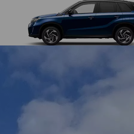
ab 27.750 EUR
Mild-Hybrid, auch als Vollhybrid
MEHR ÜBER DEN VITARA
Abbildung zeigt aufpreispflichtige Sonderausstattung.
Vitara 1.4
BOOSTERJET HYBRID Club (81 kW | 110 PS | 6-Gang-
Schaltgetriebe | Hubraum 1.373 ccm | Kraftstoffart Benzin)
Verbrauchswerte: kombinierter Energieverbrauch 5,3 l/100 km;
kombinierter Wert der CO₂-Emission: 119 g/km; CO₂-Klasse: D
S-Cross
Muskulöser Alltagshelfer