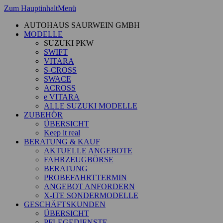
Zum Hauptinhalt
Menü
AUTOHAUS SAURWEIN GMBH
MODELLE
SUZUKI PKW
SWIFT
VITARA
S-CROSS
SWACE
ACROSS
e VITARA
ALLE SUZUKI MODELLE
ZUBEHÖR
ÜBERSICHT
Keep it real
BERATUNG & KAUF
AKTUELLE ANGEBOTE
FAHRZEUGBÖRSE
BERATUNG
PROBEFAHRTTERMIN
ANGEBOT ANFORDERN
X-ITE SONDERMODELLE
GESCHÄFTSKUNDEN
ÜBERSICHT
PFLEGEDIENSTE