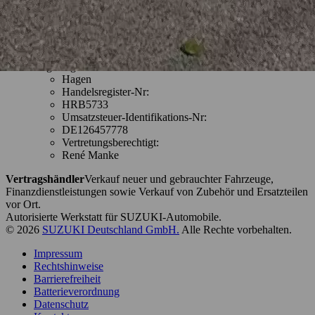
08:00 - 18:00
SA
09:00 - 12:00
SO
geschlossen
Registergericht:
Hagen
Handelsregister-Nr:
HRB5733
Umsatzsteuer-Identifikations-Nr:
DE126457778
Vertretungsberechtigt:
René Manke
Vertragshändler
Verkauf neuer und gebrauchter Fahrzeuge,
Finanzdienstleistungen sowie Verkauf von Zubehör und Ersatzteilen
vor Ort.
Autorisierte Werkstatt für SUZUKI-Automobile.
© 2026
SUZUKI Deutschland GmbH.
Alle Rechte vorbehalten.
Impressum
Rechtshinweise
Barrierefreiheit
Batterieverordnung
Datenschutz