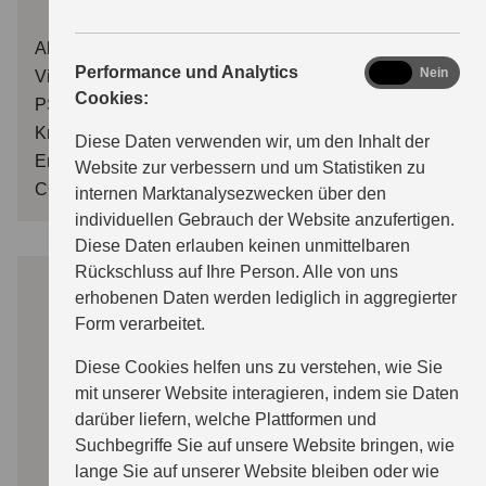
Abbildung zeigt aufpreispflichtige Sonderausstattung.
analytics
Performance und Analytics
Ja
Nein
Vitara 1.4 BOOSTERJET HYBRID Club (81 kW | 110
Cookies:
PS | 6-Gang-Schaltgetriebe | Hubraum 1.373 ccm |
Kraftstoffart Benzin) Verbrauchswerte: kombinierter
Diese Daten verwenden wir, um den Inhalt der
Energieverbrauch 5,3 l/100 km; kombinierter Wert der
Website zur verbessern und um Statistiken zu
CO₂-Emission: 119 g/km; CO₂-Klasse: D
internen Marktanalysezwecken über den
individuellen Gebrauch der Website anzufertigen.
Diese Daten erlauben keinen unmittelbaren
Rückschluss auf Ihre Person. Alle von uns
erhobenen Daten werden lediglich in aggregierter
S-Cross
Form verarbeitet.
Muskulöser Alltagshelfer
Diese Cookies helfen uns zu verstehen, wie Sie
mit unserer Website interagieren, indem sie Daten
darüber liefern, welche Plattformen und
Suchbegriffe Sie auf unsere Website bringen, wie
lange Sie auf unserer Website bleiben oder wie