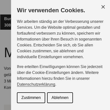
Zum
Wir verwenden Cookies.
Hauptinhalt
Bunsenstraße 4
AUTO-SCHMIDT
Wir arbeiten ständig an der Verbesserung unserer
30890 Barsinghausen
Services. Um die Website optimal gestalten und
fortlaufend verbessern zu können, speichern wir
MODELLE
Informationen über Ihren Besuch in sogenannten
Cookies. Entscheiden Sie sich, ob Sie allen
Modellübersicht
Cookies zustimmen, sie ablehnen und
ZUBEHÖR
individuelle Einstellungen vornehmen.
Ihre erteilten Einwilligungen können Sie jederzeit
Von wendigen City-Hybrid bis hin zum extrem
BERATUNG & KAUF
über die Cookie-Einstellungen ändern. Weitere
geländegängigen Klein-Nutzfahrzeug. Suzuki ist mit über
Informationen hierzu finden Sie in unserer
3 Millionen verkauften Fahrzeugen der weltweit führende
Datenschutzerklärung
.
Kompaktwagenhersteller.
GESCHÄFTSKUNDEN
Zustimmen
Ablehnen
SERVICE