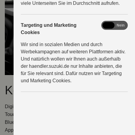
viele Unterseiten Sie im Durchschnitt aufrufen.
marketing
Targeting und Marketing
Ja
Nein
Cookies
Wir sind in sozialen Medien und durch
Werbekampagnen auf weiteren Plattformen aktiv.
Und natürlich wollen wir Ihnen auch außerhalb
der haendler.suzuki.de nur Inhalte anbieten, die
für Sie relevant sind. Dafür nutzen wir Targeting
und Marketing Cookies.
Konnektivität
Digital von Anfang an: Der intuitiv bedienbare 9-Zoll-HD-
Touchscreen integriert das Navigationssystem, die
Bluetooth®-Freisprecheinrichtung, die Rückfahrkamera,
Apple CarPlay oder Android® Auto und einzigartigen