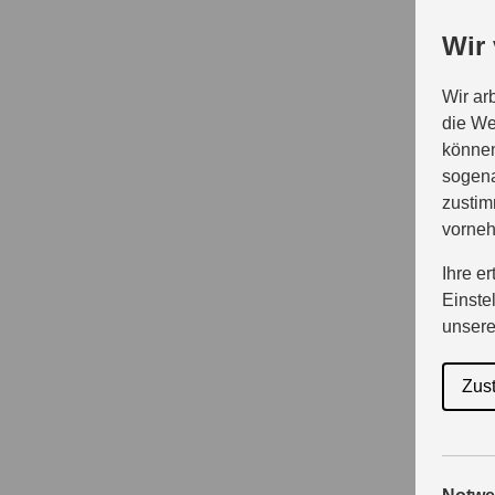
Wir
Wir ar
die We
können
sogena
zustim
vorne
Ihre e
Einste
unser
Zus