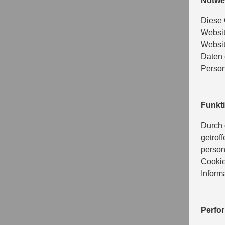
Notwe
Diese 
Websit
Websit
Daten 
Person
Funkt
Durch 
getrof
person
Cookie
Inform
Perfo