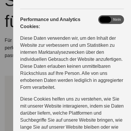
Suzuki Zubehör
für Ihr Modell
analytics
Performance und Analytics
Ja
Nein
Cookies:
Diese Daten verwenden wir, um den Inhalt der
Für individuelle Wünsche. Suzuki Original Zubehör passt
Website zur verbessern und um Statistiken zu
perfekt zu Ihrem Suzuki, damit Ihr Suzuki perfekt zu Ihnen
internen Marktanalysezwecken über den
passt.
individuellen Gebrauch der Website anzufertigen.
Diese Daten erlauben keinen unmittelbaren
Rückschluss auf Ihre Person. Alle von uns
erhobenen Daten werden lediglich in aggregierter
Form verarbeitet.
Swift
Diese Cookies helfen uns zu verstehen, wie Sie
City-Hero
mit unserer Website interagieren, indem sie Daten
darüber liefern, welche Plattformen und
Suchbegriffe Sie auf unsere Website bringen, wie
lange Sie auf unserer Website bleiben oder wie