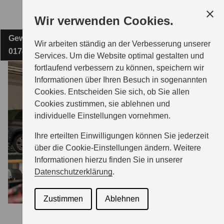
Zum
Wir verwenden Cookies.
Hauptinhalt
Gewerbering 2
AUTOHAUS HENRY SIEBENEICHER GMBH & CO. KG
Wir arbeiten ständig an der Verbesserung unserer
01744 Dippoldiswalde
Services. Um die Website optimal gestalten und
fortlaufend verbessern zu können, speichern wir
MODELLE
Informationen über Ihren Besuch in sogenannten
Cookies. Entscheiden Sie sich, ob Sie allen
Cookies zustimmen, sie ablehnen und
ZUBEHÖR
individuelle Einstellungen vornehmen.
Ihre erteilten Einwilligungen können Sie jederzeit
BERATUNG & KAUF
über die Cookie-Einstellungen ändern. Weitere
Informationen hierzu finden Sie in unserer
Datenschutzerklärung
.
GESCHÄFTSKUNDEN
Zustimmen
Ablehnen
SERVICE