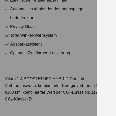
Elektrische Fensterheber hinten
Automatisch abblendender Innenspiegel
Lederlenkrad
Privacy Glass
Toter Winkel-Warnsystem
Ausparkassistent
Optional: Zweifarben-Lackierung
Vitara 1.4 BOOSTERJET HYBRID Comfort
Verbrauchswerte: kombinierter Energieverbrauch 5,3
l/100 km; kombinierter Wert der CO₂-Emission: 119 g/km;
CO₂-Klasse: D