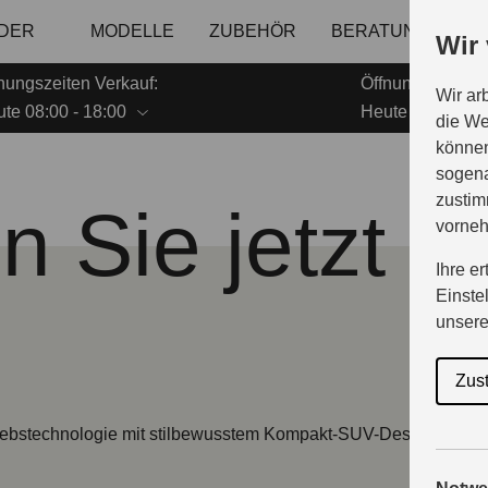
NDER
MODELLE
ZUBEHÖR
BERATUNG & KAU
Wir
nungszeiten Verkauf:
Öffnungszeiten 
Wir ar
te 08:00 - 18:00
Heute 08:00 - 1
die We
können
sogena
zustim
 Sie jetzt d
vorne
Ihre e
Einste
unser
Zus
riebstechnologie mit stilbewusstem Kompakt-SUV-Design. Ein souv