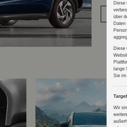
Diese 
verbes
PROB
über d
Daten 
Person
aggreg
Diese 
Websit
Plattf
lange 
Sie im
Targe
Wir si
weiter
außerh