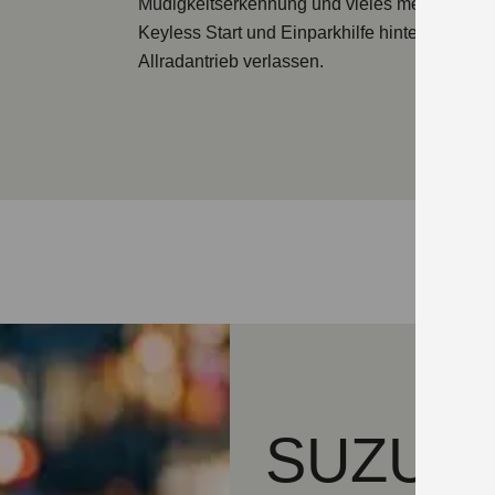
Müdigkeitserkennung und vieles mehr. Auße
Keyless Start und Einparkhilfe hinten. Option
Allradantrieb
verlassen.
SUZUKI