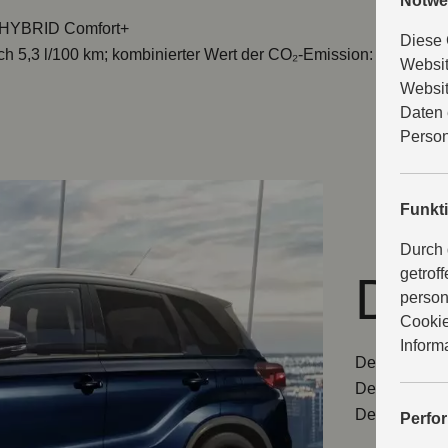
Notwe
 HYBRID Comfort+
Diese 
h 5,3 l/100 km; kombinierter Wert der CO₂-Emission: 120 g/km
Websit
Websit
Daten 
Person
Funkt
Durch 
getrof
Des
person
Cookie
Inform
Der Vitara k
Design mit kr
Designeleme
Perfo