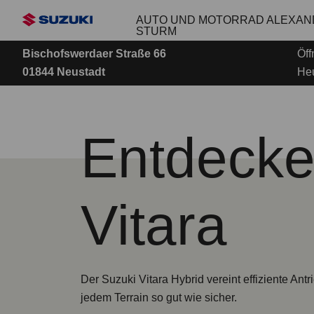
Zum
AUTO UND MOTORRAD ALEXA
Hauptinhalt
STURM
Bischofswerdaer Straße 66
Öff
01844 Neustadt
Heu
Entdecken
Vitara
Der Suzuki Vitara Hybrid vereint effiziente Ant
jedem Terrain so gut wie sicher.