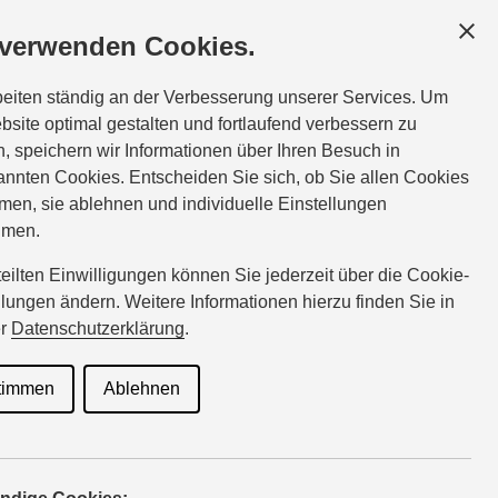
F
GESCHÄFTSKUNDEN
SERVICE
ÜBER UNS
 verwenden Cookies.
Service:
Tel.:
03596-5077066
beiten ständig an der Verbesserung unserer Services. Um
8:00
sturm@suzuki-handel.de
bsite optimal gestalten und fortlaufend verbessern zu
, speichern wir Informationen über Ihren Besuch in
nnten Cookies. Entscheiden Sie sich, ob Sie allen Cookies
men, sie ablehnen und individuelle Einstellungen
en
hmen.
rteilten Einwilligungen können Sie jederzeit über die Cookie-
llungen ändern. Weitere Informationen hierzu finden Sie in
er
Datenschutzerklärung
.
timmen
Ablehnen
eräner Auftritt ist damit auf