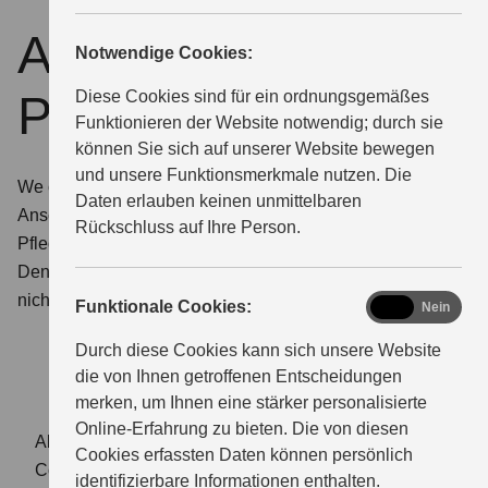
Angebote für
Notwendige Cookies:
ÜBER UNS
Pflegedienste
Diese Cookies sind für ein ordnungsgemäßes
Funktionieren der Website notwendig; durch sie
können Sie sich auf unserer Website bewegen
und unsere Funktionsmerkmale nutzen. Die
We care: unsere Modelle sind nicht nur günstig in
Daten erlauben keinen unmittelbaren
Anschaffung, Unterhalt und Verbrauch. Wir bieten
Rückschluss auf Ihre Person.
Pflegedienstleistern zusätzlich besondere Konditionen.
Denn wir finden: wer sich um Menschen kümmert, soll
nicht in erster Linie auf die Kosten schauen müssen.
functional
Funktionale Cookies:
Ja
Nein
Durch diese Cookies kann sich unsere Website
die von Ihnen getroffenen Entscheidungen
merken, um Ihnen eine stärker personalisierte
Online-Erfahrung zu bieten. Die von diesen
Abbildung zeigt Swift 1.2 DUALJET HYBRID
Cookies erfassten Daten können persönlich
Comfort+
identifizierbare Informationen enthalten.