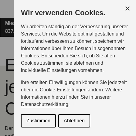
Zum
Wir verwenden Cookies.
Hauptinhalt
Miesbacher Straße 13e
AUTOHAUS VOSSWINKEL GMBH & CO. KG
Wir arbeiten ständig an der Verbesserung unserer
83727 Schliersee
Services. Um die Website optimal gestalten und
fortlaufend verbessern zu können, speichern wir
MODELLE
Informationen über Ihren Besuch in sogenannten
Cookies. Entscheiden Sie sich, ob Sie allen
Entdecken Sie
Cookies zustimmen, sie ablehnen und
ZUBEHÖR
individuelle Einstellungen vornehmen.
jetzt den S-
Ihre erteilten Einwilligungen können Sie jederzeit
BERATUNG & KAUF
über die Cookie-Einstellungen ändern. Weitere
Informationen hierzu finden Sie in unserer
Cross
Datenschutzerklärung
.
GESCHÄFTSKUNDEN
Zustimmen
Ablehnen
Der Suzuki S-Cross Hybrid meistert den Alltag und vieles
SERVICE