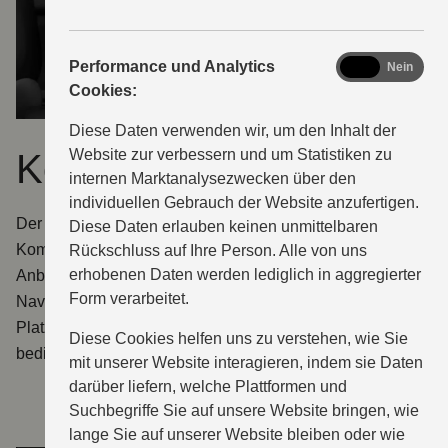
analytics
Performance und Analytics
Ja
Nein
Cookies:
Diese Daten verwenden wir, um den Inhalt der
Website zur verbessern und um Statistiken zu
Konnektivität
internen Marktanalysezwecken über den
individuellen Gebrauch der Website anzufertigen.
Der große
9 Zoll Farb-Touchscreen
bildet den
Diese Daten erlauben keinen unmittelbaren
Kommunikations-Hub des neuen Swift. Dank
Smartphone-
Rückschluss auf Ihre Person. Alle von uns
erhobenen Daten werden lediglich in aggregierter
Anbindung
spielt hier nicht nur die Lieblingsmusik, auch
Form verarbeitet.
Navigation
und
Suzuki CONNECT-Integration
haben ihren
Platz - und können sogar bequem mit Handschuhen
Diese Cookies helfen uns zu verstehen, wie Sie
bedient werden. Perfekt für kalte Wintertage.
mit unserer Website interagieren, indem sie Daten
darüber liefern, welche Plattformen und
Suchbegriffe Sie auf unsere Website bringen, wie
lange Sie auf unserer Website bleiben oder wie