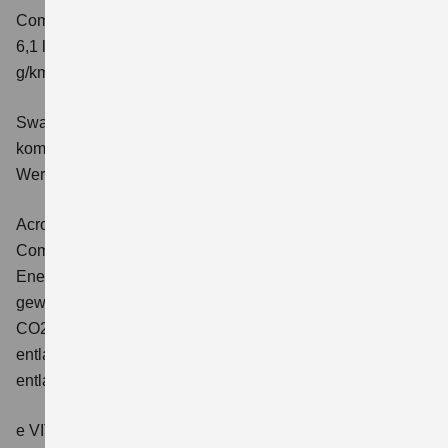
Comfort+
Verbrauchswerte: kombinierter Energieverbrauch
6,1 l/100 km; kombinierter Wert der CO2-Emission: 141
g/km; CO2-Klasse: E
Swace 1.8 HYBRID CVT Comfort+
Verbrauchswerte:
kombinierter Energieverbrauch 4,5 l/100km; kombinierter
Wert der CO2-Emission: 102 g/km; CO2-Klasse: C.
Across 2.5 PLUG-IN HYBRID CVT
Comfort+
Verbrauchswerte: gewichtet kombinierter
Energieverbrauch: 17,1kWh/100km plus 1,0 l/100 km;
gewichtet kombinierter Wert der CO2-Emission: 22 g/km;
CO2-Klasse: B; kombinierter Kraftstoffverbrauch bei
entladener Batterie: 6,6 l/100km; CO2-Klasse (bei
entladener Batterie): E.
e VITARA eAxle Club (49 kWh-Batterie)
Verbrauchswerte: