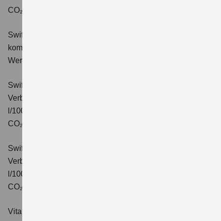
CO₂-Klasse: C.
Swift 1.2 DUALJET HYBRID Comfort+
Verbrauchswerte:
kombinierter Energieverbrauch 4,4 l/100km; kombinierter
Wert der CO₂-Emission: 99 g/km; CO₂-Klasse: C.
Swift 1.2 DUALJET HYBRID CVT Comfort+
Verbrauchswerte: kombinierter Energieverbrauch 4,7
l/100km; kombinierter Wert der CO₂-Emission: 106 g/km;
CO₂-Klasse: C.
Swift 1.2 DUALJET HYBRID ALLGRIP Comfort+
Verbrauchswerte: kombinierter Energieverbrauch 4,9
l/100km; kombinierter Wert der CO₂-Emission: 110 g/km;
CO₂-Klasse: C.
Vitara 1.4 BOOSTERJET HYBRID Club
Verbrauchswerte: