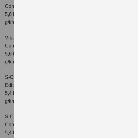
Comfort
Verbrauchswerte: kombinierter Energieverbrauch
5,6 l/100km; kombinierter Wert der CO₂-Emission: 126
g/km; CO₂-Klasse: D
Vitara 1.5 DUALJET HYBRID ALLGRIP AGS
Comfort+
Verbrauchswerte: kombinierter Energieverbrauch
5,6 l/100km; kombinierter Wert der CO₂-Emission: 127
g/km; CO₂-Klasse: D
S-Cross 1.4 BOOSTERJET HYBRID
Edition
Verbrauchswerte: kombinierter Energieverbrauch
5,4 l/100 km; kombinierter Wert der CO2-Emission: 121
g/km; CO2-Klasse: D
S-Cross 1.4 BOOSTERJET HYBRID
Comfort
Verbrauchswerte: kombinierter Energieverbrauch
5,4 l/100 km; kombinierter Wert der CO2-Emission: 121