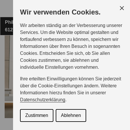
Zum
Wir verwenden Cookies.
Hauptinhalt
Philipp-Reis-Straße 3
AUTO-WALLISCH
Wir arbeiten ständig an der Verbesserung unserer
61273 Wehrheim
Services. Um die Website optimal gestalten und
fortlaufend verbessern zu können, speichern wir
MODELLE
Informationen über Ihren Besuch in sogenannten
Cookies. Entscheiden Sie sich, ob Sie allen
Cookies zustimmen, sie ablehnen und
ZUBEHÖR
individuelle Einstellungen vornehmen.
Ihre erteilten Einwilligungen können Sie jederzeit
BERATUNG & KAUF
über die Cookie-Einstellungen ändern. Weitere
Informationen hierzu finden Sie in unserer
Datenschutzerklärung
.
GESCHÄFTSKUNDEN
Zustimmen
Ablehnen
SERVICE