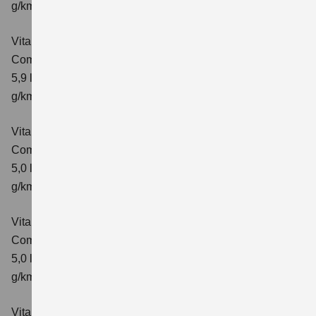
g/km; CO₂-Klasse: D
Vitara 1.4 BOOSTERJET HYBRID ALLGRIP AT
Comfort+
Verbrauchswerte: kombinierter Energieverbrauch
5,9 l/100 km; kombinierter Wert der CO₂-Emission: 138
g/km; CO₂-Klasse: E
Vitara 1.5 DUALJET HYBRID AGS
Comfort
Verbrauchswerte: kombinierter Energieverbrauch
5,0 l/100km; kombinierter Wert der CO₂-Emission: 113
g/km; CO₂-Klasse: C
Vitara 1.5 DUALJET HYBRID AGS
Comfort+
Verbrauchswerte: kombinierter Energieverbrauch
5,0 l/100km; kombinierter Wert der CO₂-Emission: 114
g/km; CO₂-Klasse: C
Vitara 1.5 DUALJET HYBRID ALLGRIP AGS