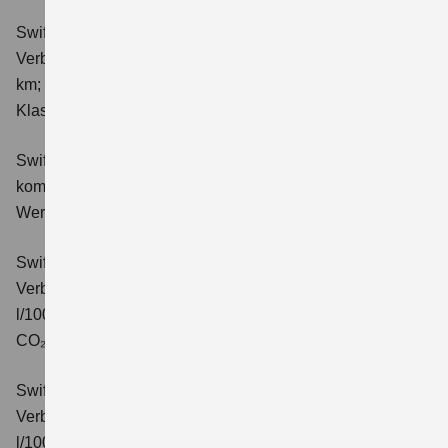
Swift 1.2 DUALJET HYBRID ALLGRIP Club
Verbrauchswerte: kombinierter Energieverbrauch 4,9 l/100
km; kombinierter Wert der CO₂-Emission: 111 g/km; CO₂-
Klasse: C.
Swift 1.2 DUALJET HYBRID Comfort
Verbrauchswerte:
kombinierter Energieverbrauch 4,4 l/100km; kombinierter
Wert der CO₂-Emission: 99 g/km; CO₂-Klasse: C.
Swift 1.2 DUALJET HYBRID CVT Comfort
Verbrauchswerte: kombinierter Energieverbrauch 4,7
l/100km; kombinierter Wert der CO₂-Emission: 106 g/km;
CO₂-Klasse: C.
Swift 1.2 DUALJET HYBRID ALLGRIP Comfort
Verbrauchswerte: kombinierter Energieverbrauch 4,9
l/100km; kombinierter Wert der CO₂-Emission: 110 g/km;