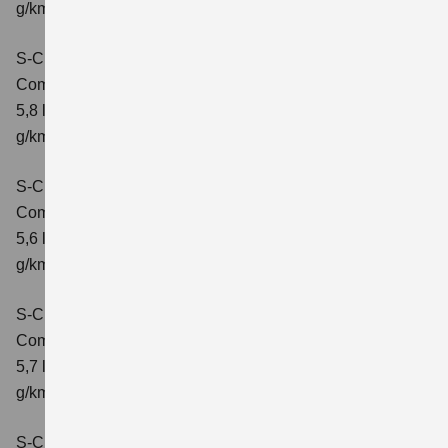
g/km; CO2-Klasse: D
S-Cross 1.4 BOOSTERJET HYBRID AT
Comfort
Verbrauchswerte: kombinierter Energieverbrauch
5,8 l/100 km; kombinierter Wert der CO2-Emission: 132
g/km; CO2-Klasse: D
S-Cross 1.4 BOOSTERJET HYBRID ALLGRIP
Comfort
Verbrauchswerte: kombinierter Energieverbrauch
5,6 l/100 km; kombinierter Wert der CO2-Emission: 131
g/km; CO2-Klasse: D
S-Cross 1.4 BOOSTERJET HYBRID ALLGRIP
Comfort+
Verbrauchswerte: kombinierter Energieverbrauch
5,7 l/100 km; kombinierter Wert der CO2-Emission: 131
g/km; CO2-Klasse: D
S-Cross 1.4 BOOSTERJET HYBRID ALLGRIP AT