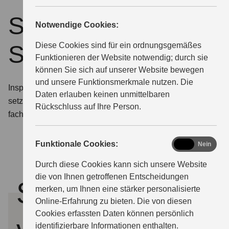
Service für Ihren
Notwendige Cookies:
ÜBER UNS
Suzuki
Diese Cookies sind für ein ordnungsgemäßes
Funktionieren der Website notwendig; durch sie
können Sie sich auf unserer Website bewegen
und unsere Funktionsmerkmale nutzen. Die
Inspektion, Wartungsarbeiten oder Reparatur? Wir
Daten erlauben keinen unmittelbaren
setzen alles daran, Ihren Suzuki schnellstmöglich
Rückschluss auf Ihre Person.
fachgerecht zu versorgen.
functional
Funktionale Cookies:
Ja
Nein
Durch diese Cookies kann sich unsere Website
die von Ihnen getroffenen Entscheidungen
Servicetermin
merken, um Ihnen eine stärker personalisierte
Online-Erfahrung zu bieten. Die von diesen
Cookies erfassten Daten können persönlich
identifizierbare Informationen enthalten.