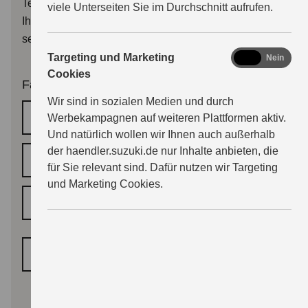
Terminbestätigung, oder der Händler wird sich mit
viele Unterseiten Sie im Durchschnitt aufrufen.
Ihnen zwecks Terminalternativen in Verbindung
setzen.
marketing
Targeting und Marketing
Ja
Nein
Cookies
Fahrzeugdaten
Wir sind in sozialen Medien und durch
HSN/TSN
Werbekampagnen auf weiteren Plattformen aktiv.
Und natürlich wollen wir Ihnen auch außerhalb
der haendler.suzuki.de nur Inhalte anbieten, die
Fahrgestellnummer
für Sie relevant sind. Dafür nutzen wir Targeting
und Marketing Cookies.
Kennzeichen
*
Fahrzeugtyp
*