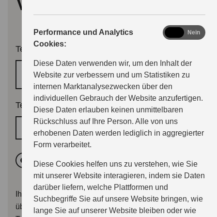
vereinbaren
analytics
Performance und Analytics
Ja
Nein
Cookies:
Termingrund
Diese Daten verwenden wir, um den Inhalt der
Regulärer Wartungstermin
Website zur verbessern und um Statistiken zu
internen Marktanalysezwecken über den
individuellen Gebrauch der Website anzufertigen.
Terminwunsch
*
Diese Daten erlauben keinen unmittelbaren
Rückschluss auf Ihre Person. Alle von uns
Wunschtermin
erhobenen Daten werden lediglich in aggregierter
Form verarbeitet.
Vormittags
Nachmittags
Diese Cookies helfen uns zu verstehen, wie Sie
mit unserer Website interagieren, indem sie Daten
darüber liefern, welche Plattformen und
Ihr Terminwunsch wird dem Händler mit Ihrer Anfrage
Suchbegriffe Sie auf unsere Website bringen, wie
übermittelt. Sie erhalten im Anschluss entweder eine
lange Sie auf unserer Website bleiben oder wie