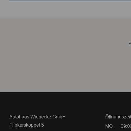
S
Autohaus Wienecke GmbH
Öffnungszei
Flinkerskoppel 5
MO
09:0