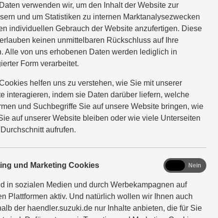
Daten verwenden wir, um den Inhalt der Website zur
sern und um Statistiken zu internen Marktanalysezwecken
D AGS Comfort+
Verbrauchswerte: kombinierter
en individuellen Gebrauch der Website anzufertigen. Diese
; kombinierter Wert der CO₂-Emission: 114 g/km; CO₂-
erlauben keinen unmittelbaren Rückschluss auf Ihre
. Alle von uns erhobenen Daten werden lediglich in
ierter Form verarbeitet.
D ALLGRIP AGS Comfort
Verbrauchswerte: kombinierter
Cookies helfen uns zu verstehen, wie Sie mit unserer
; kombinierter Wert der CO₂-Emission: 126 g/km; CO₂-
e interagieren, indem sie Daten darüber liefern, welche
ormen und Suchbegriffe Sie auf unsere Website bringen, wie
Sie auf unserer Website bleiben oder wie viele Unterseiten
D ALLGRIP AGS Comfort+
Verbrauchswerte: kombinierter
 Durchschnitt aufrufen.
; kombinierter Wert der CO₂-Emission: 127 g/km; CO₂-
marketing
ting und Marketing Cookies
Ja
Nein
YBRID Edition
Verbrauchswerte: kombinierter
nd in sozialen Medien und durch Werbekampagnen auf
km; kombinierter Wert der CO2-Emission: 121 g/km; CO2-
en Plattformen aktiv. Und natürlich wollen wir Ihnen auch
alb der haendler.suzuki.de nur Inhalte anbieten, die für Sie