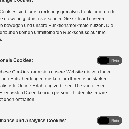
ndige Cookies:
Cookies sind für ein ordnungsgemäßes Funktionieren der
e notwendig; durch sie können Sie sich auf unserer
e bewegen und unsere Funktionsmerkmale nutzen. Die
erlauben keinen unmittelbaren Rückschluss auf Ihre
.
functional
ionale Cookies:
Ja
Nein
diese Cookies kann sich unsere Website die von Ihnen
WEITER
fenen Entscheidungen merken, um Ihnen eine stärker
alisierte Online-Erfahrung zu bieten. Die von diesen
s erfassten Daten können persönlich identifizierbare
ationen enthalten.
analytics
rmance und Analytics Cookies:
Ja
Nein