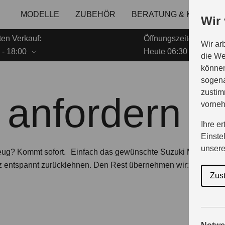
MODELLE
ZUBEHÖR
BERATUNG & KAUF
Wir
ten Verkauf:
Öffnungszeiten Service
Wir ar
 - 18:00
Heute 06:30 - 18:00
die We
können
sogena
zustim
 anfordern
vorne
Ihre e
Einste
unser
eug? Kommt sofort.
Einfach das gewünschte Suzuki Modell, Mo
z entspannt zurücklehnen. Den Rest übernehmen wir: Sie erhalt
Zus