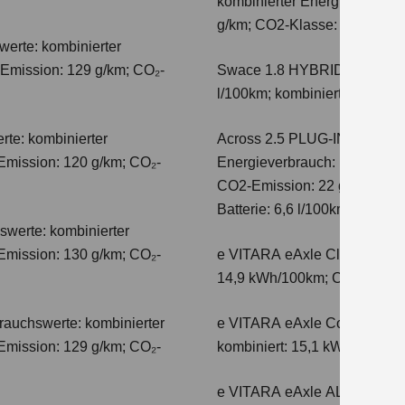
kombinierter Energieverbrauc
g/km; CO2-Klasse: E
erte: kombinierter
-Emission: 129 g/km; CO₂-
Swace 1.8 HYBRID CVT Com
l/100km; kombinierter Wert 
te: kombinierter
Across 2.5 PLUG-IN HYBRID
Emission: 120 g/km; CO₂-
Energieverbrauch: 17,1kWh/10
CO2-Emission: 22 g/km; CO2-K
Batterie: 6,6 l/100km; CO2-Kl
swerte: kombinierter
Emission: 130 g/km; CO₂-
e VITARA eAxle Club (49 kW
14,9 kWh/100km; CO₂-Emissio
auchswerte: kombinierter
e VITARA eAxle Comfort (61 
Emission: 129 g/km; CO₂-
kombiniert: 15,1 kWh/100km;
e VITARA eAxle ALLGRIP-e C