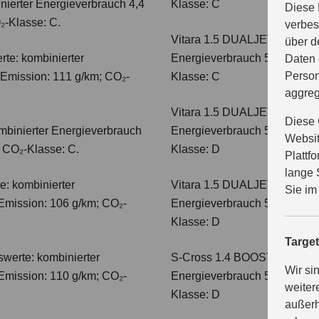
nierter Energieverbrauch 4,4
Klasse: C
Diese 
₂-Klasse: C.
verbes
Vitara 1.5 DUALJET HYBRI
über d
te: kombinierter
Energieverbrauch 5,0 l/100km
Daten 
Person
-Emission: 111 g/km; CO₂-
Klasse: C
aggreg
Vitara 1.5 DUALJET HYBRI
Diese 
mbinierter Energieverbrauch
Energieverbrauch 5,6 l/100km
Websit
; CO₂-Klasse: C.
Klasse: D
Plattf
lange 
e: kombinierter
Vitara 1.5 DUALJET HYBRI
Sie im
Emission: 106 g/km; CO₂-
Energieverbrauch 5,6 l/100km
Klasse: D
Targe
werte: kombinierter
S-Cross 1.4 BOOSTERJET H
Wir si
Emission: 110 g/km; CO₂-
Energieverbrauch 5,4 l/100 
weiter
Klasse: D
außerh