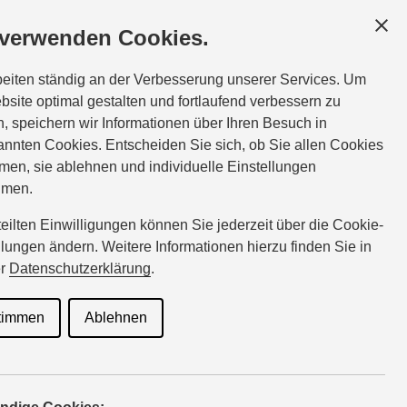
GESCHÄFTSKUNDEN
SERVICE
ÜBER UNS
 verwenden Cookies.
:
Tel.:
03841-704794
beiten ständig an der Verbesserung unserer Services. Um
wienecke@suzuki-handel.de
bsite optimal gestalten und fortlaufend verbessern zu
, speichern wir Informationen über Ihren Besuch in
nnten Cookies. Entscheiden Sie sich, ob Sie allen Cookies
men, sie ablehnen und individuelle Einstellungen
hmen.
rteilten Einwilligungen können Sie jederzeit über die Cookie-
llungen ändern. Weitere Informationen hierzu finden Sie in
er
Datenschutzerklärung
.
torisierung und Ausstattung
en Ihr persönliches
timmen
Ablehnen