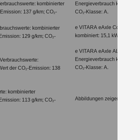
erbrauchswerte: kombinierter
Energieverbrauch kombiniert
-Emission: 137 g/km; CO₂-
CO₂-Klasse: A.
e VITARA eAxle Comfort+ (61
auchswerte: kombinierter
kombiniert: 15,1 kWh/100km;
Emission: 129 g/km; CO₂-
e VITARA eAxle ALLGRIP-e C
Energieverbrauch kombiniert
Verbrauchswerte:
CO₂-Klasse: A.
 Wert der CO₂-Emission: 138
te: kombinierter
Abbildungen zeigen Sondera
Emission: 113 g/km; CO₂-