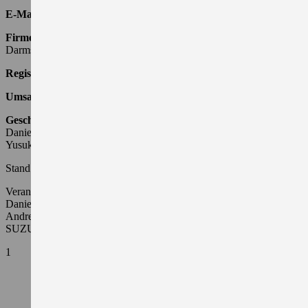
E-Mail:
kontakt@suzuki.de
Firmensitz und Registergericht:
Bensheim, Amtsgericht
Darmstadt
Registernummer:
HRB 21266
Umsatzsteueridentifikationsnummer:
DE 111660584
Geschäftsführer:
Daniel Schnell
Yusuke Kato
Stand: 01.04.2026
Verantwortliche für redaktionelle Beiträge:
Daniel Schnell für den Bereich Sales Automobile
Andreas Franz für den Bereich Aftersales Automobile
SUZUKI DEUTSCHLAND GMBH
1
Swift 1.2 DUALJET HYBRID Club
Verbrauchswerte:
kombinierter Energieverbrauch 4,4 l/100km; kombinierter
Wert der CO₂-Emission: 98 g/km; CO₂-Klasse: C.