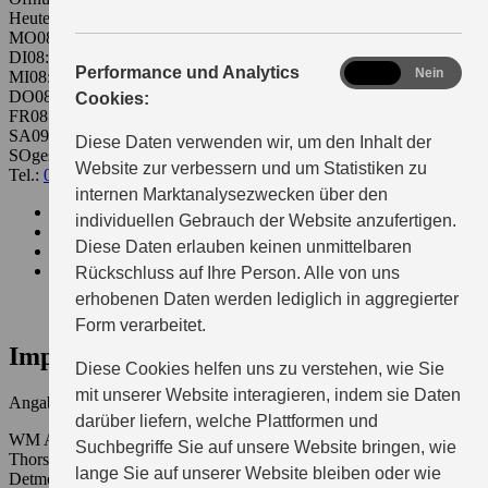
Heute 08:00 - 18:00
MO
08:00 - 18:00
DI
08:00 - 18:00
analytics
Performance und Analytics
Ja
Nein
MI
08:00 - 18:00
DO
08:00 - 18:00
Cookies:
FR
08:00 - 18:00
SA
09:00 - 13:00
Diese Daten verwenden wir, um den Inhalt der
SO
geschlossen
Website zur verbessern und um Statistiken zu
Tel.:
0521-23293
wm-automobile@suzuki-handel.de
internen Marktanalysezwecken über den
Beratung
individuellen Gebrauch der Website anzufertigen.
Probefahrttermin
Diese Daten erlauben keinen unmittelbaren
Servicetermin
Kontakt
Rückschluss auf Ihre Person. Alle von uns
erhobenen Daten werden lediglich in aggregierter
Form verarbeitet.
Impressum
Diese Cookies helfen uns zu verstehen, wie Sie
mit unserer Website interagieren, indem sie Daten
Angaben gemäß § 5 TMG
darüber liefern, welche Plattformen und
WM Automobile GmbH
Suchbegriffe Sie auf unsere Website bringen, wie
Thorsten Wiesner
lange Sie auf unserer Website bleiben oder wie
Detmolder Str. 379