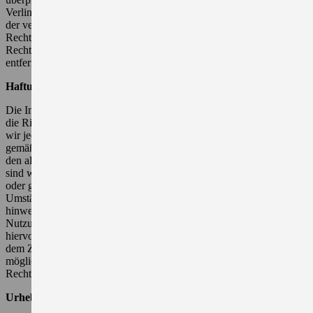
Verlinkung nicht erkennbar. Eine permanente inhaltliche Kontrolle
der verlinkten Seiten ist jedoch ohne konkrete Anhaltspunkte einer
Rechtsverletzung nicht zumutbar. Bei Bekanntwerden von
Rechtsverletzungen werden wir derartige Links umgehend
entfernen.
Haftung für Inhalt:
Die Inhalte unserer Seiten wurden mit größter Sorgfalt erstellt. Für
die Richtigkeit, Vollständigkeit und Aktualität der Inhalte können
wir jedoch keine Gewähr übernehmen. Als Diensteanbieter sind wir
gemäß § 7 Abs.1 TMG für eigene Inhalte auf diesen Seiten nach
den allgemeinen Gesetzen verantwortlich. Nach § 8 bis 10 TMG
sind wir als Diensteanbieter jedoch nicht verpflichtet, übermittelte
oder gespeicherte fremde Informationen zu überwachen oder nach
Umständen zu forschen, die auf eine rechtswidrige Tätigkeit
hinweisen. Verpflichtungen zur Entfernung oder Sperrung der
Nutzung von Informationen nach den allgemeinen Gesetzen bleiben
hiervon unberührt. Eine diesbezügliche Haftung ist jedoch erst ab
dem Zeitpunkt der Kenntnis einer konkreten Rechtsverletzung
möglich. Bei Bekanntwerden von entsprechenden
Rechtsverletzungen werden wir diese Inhalte umgehend entfernen.
Urheberrecht