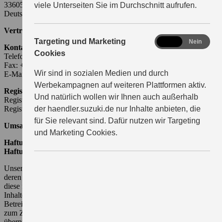
33605 Bielefeld
viele Unterseiten Sie im Durchschnitt aufrufen.
Deutschland
Vertreten durch:
Thorsten Wiesner
marketing
Targeting und Marketing
Ja
Nein
Kontakt:
Cookies
Telefon: +49 521 30580946
Fax: +49 521 2399928
Wir sind in sozialen Medien und durch
E-Mail:
Werbekampagnen auf weiteren Plattformen aktiv.
Registereintrag:
Und natürlich wollen wir Ihnen auch außerhalb
Registergericht: Bielefeld
Registernummer: HRB 41332
der haendler.suzuki.de nur Inhalte anbieten, die
für Sie relevant sind. Dafür nutzen wir Targeting
Umsatzsteuer-ID:
DE 293045344
und Marketing Cookies.
Haftungsausschluss
Haftung für Links:
Unser Angebot enthält Links zu externen Webseiten Dritter, auf
deren Inhalte wir keinen Einfluss haben. Deshalb können wir für
diese fremden Inhalte auch keine Gewähr übernehmen. Für die
Inhalte der verlinkten Seiten ist stets der jeweilige Anbieter oder
Betreiber der Seiten verantwortlich. Die verlinkten Seiten wurden
zum Zeitpunkt der Verlinkung auf mögliche Rechtsverstöße
überprüft. Rechtswidrige Inhalte waren zum Zeitpunkt der