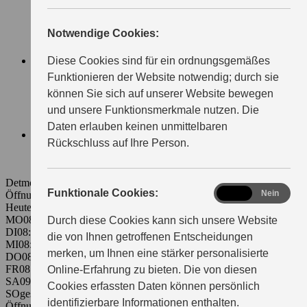
LIEFERDIENSTE
KLEINGEWERBE
Notwendige Cookies:
FAHRSCHULEN
TAXIUNTERNEHMEN
SERVICE
Diese Cookies sind für ein ordnungsgemäßes
WARTUNG & SERVICE
Funktionieren der Website notwendig; durch sie
ECSTAR
können Sie sich auf unserer Website bewegen
ORIGINALTEILE & RÄDER
und unsere Funktionsmerkmale nutzen. Die
SERVICETERMIN
EVENTS
Daten erlauben keinen unmittelbaren
ÜBER UNS
Rückschluss auf Ihre Person.
WIR ÜBER UNS
KONTAKT & ANFAHRT
Detmolder Straße 379
33605 Bielefeld
functional
Funktionale Cookies:
Ja
Nein
Öffnungszeiten Verkauf:
Heute 08:00 - 18:00
MO
08:00 - 18:00
Durch diese Cookies kann sich unsere Website
DI
08:00 - 18:00
die von Ihnen getroffenen Entscheidungen
MI
08:00 - 18:00
merken, um Ihnen eine stärker personalisierte
DO
08:00 - 18:00
FR
08:00 - 18:00
Online-Erfahrung zu bieten. Die von diesen
SA
09:00 - 13:00
Cookies erfassten Daten können persönlich
SO
geschlossen
identifizierbare Informationen enthalten.
Öffnungszeiten Service: