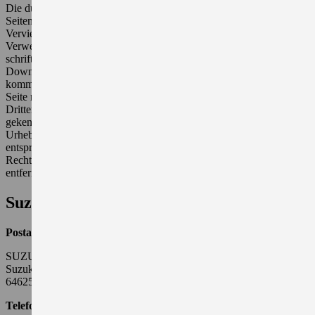
Die durch die Seitenbetreiber erstellten Inhalte und Werke auf diesen
Seiten unterliegen dem deutschen Urheberrecht. Die
Vervielfältigung, Bearbeitung, Verbreitung und jede Art der
Verwertung außerhalb der Grenzen des Urheberrechtes bedürfen der
schriftlichen Zustimmung des jeweiligen Autors bzw. Erstellers.
Downloads und Kopien dieser Seite sind nur für den privaten, nicht
kommerziellen Gebrauch gestattet. Soweit die Inhalte auf dieser
Seite nicht vom Betreiber erstellt wurden, werden die Urheberrechte
Dritter beachtet. Insbesondere werden Inhalte Dritter als solche
gekennzeichnet. Sollten Sie trotzdem auf eine
Urheberrechtsverletzung aufmerksam werden, bitten wir um einen
entsprechenden Hinweis. Bei Bekanntwerden von
Rechtsverletzungen werden wir derartige Inhalte umgehend
entfernen.
Suzuki Deutschland GmbH
Postanschrift:
SUZUKI DEUTSCHLAND GMBH
Suzuki-Allee 7
64625 Bensheim
Telefon:
06251 5700-0