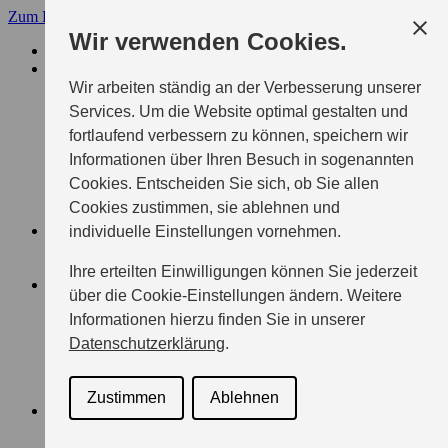
Zum Hauptinhalt
Menü
Wir verwenden Cookies.
WM AUTOMOBILE GMBH
MODELLE
SUZUKI PKW
Wir arbeiten ständig an der Verbesserung unserer
SWIFT
Services. Um die Website optimal gestalten und
VITARA
fortlaufend verbessern zu können, speichern wir
S-CROSS
SWACE
Informationen über Ihren Besuch in sogenannten
ACROSS
Cookies. Entscheiden Sie sich, ob Sie allen
e VITARA
Cookies zustimmen, sie ablehnen und
ALLE SUZUKI MODELLE
ZUBEHÖR
individuelle Einstellungen vornehmen.
ÜBERSICHT
Keep it real
Ihre erteilten Einwilligungen können Sie jederzeit
BERATUNG & KAUF
über die Cookie-Einstellungen ändern. Weitere
AKTUELLE ANGEBOTE
Informationen hierzu finden Sie in unserer
FAHRZEUGBÖRSE
BERATUNG
Datenschutzerklärung
.
PROBEFAHRTTERMIN
ANGEBOT ANFORDERN
X-ITE SONDERMODELLE
Zustimmen
Ablehnen
GESCHÄFTSKUNDEN
ÜBERSICHT
PFLEGEDIENSTE