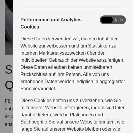
analytics
Performance und Analytics
Ja
Nein
Cookies:
Diese Daten verwenden wir, um den Inhalt der
Website zur verbessern und um Statistiken zu
internen Marktanalysezwecken über den
individuellen Gebrauch der Website anzufertigen.
Suzuki Service –
Diese Daten erlauben keinen unmittelbaren
Rückschluss auf Ihre Person. Alle von uns
Qualität und Sicherheit
erhobenen Daten werden lediglich in aggregierter
Form verarbeitet.
Diese Cookies helfen uns zu verstehen, wie Sie
Für Reparaturarbeiten an Ihrem Suzuki empfehlen wir
mit unserer Website interagieren, indem sie Daten
unbedingt Ersatzteile von Suzuki. Denn nur das Original
darüber liefern, welche Plattformen und
ist optimal. Wir haben das passende Teil meistens vorrätig;
Suchbegriffe Sie auf unsere Website bringen, wie
ansonsten schnell zur Hand.
lange Sie auf unserer Website bleiben oder wie