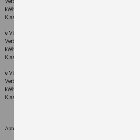
Verbrauchswerte: Energieverbrauch kombiniert: 16,6
kWh/100km; CO₂-Emissionen kombiniert: 0 g/km; CO₂-
Klasse: A.
e VITARA eAxle Comfort+ (61 kWh-Batterie)
Verbrauchswerte: Energieverbrauch kombiniert: 15,1
kWh/100km; CO₂-Emissionen kombiniert: 0 g/km; CO₂-
Klasse: A.
e VITARA eAxle ALLGRIP-e Comfort+ (61 kWh-Batterie)
Verbrauchswerte: Energieverbrauch kombiniert: 16,6
kWh/100 km; CO₂-Emissionen kombiniert: 0 g/km; CO₂-
Klasse: A.
Abbildungen zeigen Sonderausstattungen.