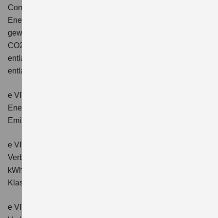
Comfort+
Verbrauchswerte: gewichtet kombinierter
Energieverbrauch: 17,1kWh/100km plus 1,0 l/100 km;
gewichtet kombinierter Wert der CO2-Emission: 22 g/km;
CO2-Klasse: B; kombinierter Kraftstoffverbrauch bei
entladener Batterie: 6,6 l/100km; CO2-Klasse (bei
entladener Batterie): E.
e VITARA eAxle Club (49 kWh-Batterie)
Verbrauchswerte:
Energieverbrauch kombiniert: 14,9 kWh/100km; CO₂-
Emissionen kombiniert: 0 g/km; CO₂-Klasse: A.
e VITARA eAxle Comfort (61 kWh-Batterie)
Verbrauchswerte: Energieverbrauch kombiniert: 15,1
kWh/100km; CO₂-Emissionen kombiniert: 0 g/km; CO₂-
Klasse: A.
e VITARA eAxle ALLGRIP-e Comfort (61 kWh-Batterie)