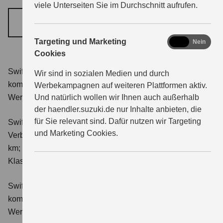
viele Unterseiten Sie im Durchschnitt aufrufen.
JETZT TERMIN VEREINBAREN
marketing
Targeting und Marketing
Ja
Nein
Cookies
Swift 1.2 DUALJET HYBRID Club
Verbrauchswerte:
Wir sind in sozialen Medien und durch
kombinierter Energieverbrauch 4,4 l/100km; kombinierter
Werbekampagnen auf weiteren Plattformen aktiv.
Und natürlich wollen wir Ihnen auch außerhalb
Wert der CO₂-Emission: 98 g/km; CO₂-Klasse: C.
der haendler.suzuki.de nur Inhalte anbieten, die
für Sie relevant sind. Dafür nutzen wir Targeting
Swift 1.2 DUALJET HYBRID ALLGRIP Club
und Marketing Cookies.
Verbrauchswerte: kombinierter Energieverbrauch 4,9 l/100
km; kombinierter Wert der CO₂-Emission: 111 g/km; CO₂-
Klasse: C.
Swift 1.2 DUALJET HYBRID Comfort
Verbrauchswerte:
kombinierter Energieverbrauch 4,4 l/100km; kombinierter
Wert der CO₂-Emission: 99 g/km; CO₂-Klasse: C.