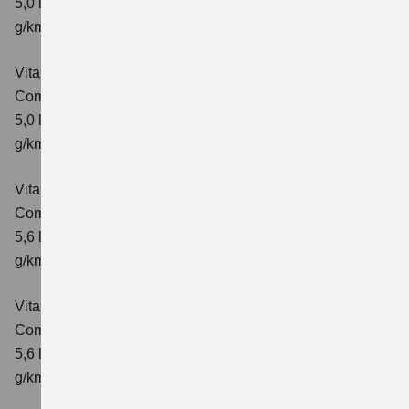
5,0 l/100km; kombinierter Wert der CO₂-Emission: 113
g/km; CO₂-Klasse: C
Vitara 1.5 DUALJET HYBRID AGS
Comfort+
Verbrauchswerte: kombinierter Energieverbrauch
5,0 l/100km; kombinierter Wert der CO₂-Emission: 114
g/km; CO₂-Klasse: C
Vitara 1.5 DUALJET HYBRID ALLGRIP AGS
Comfort
Verbrauchswerte: kombinierter Energieverbrauch
5,6 l/100km; kombinierter Wert der CO₂-Emission: 126
g/km; CO₂-Klasse: D
Vitara 1.5 DUALJET HYBRID ALLGRIP AGS
Comfort+
Verbrauchswerte: kombinierter Energieverbrauch
5,6 l/100km; kombinierter Wert der CO₂-Emission: 127
g/km; CO₂-Klasse: D