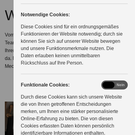
Wartung & Service
Notwendige Cookies:
Diese Cookies sind für ein ordnungsgemäßes
Funktionieren der Website notwendig; durch sie
Vom Kleinteil bis zur großen Inspektion: Unser Service-
können Sie sich auf unserer Website bewegen
Team kümmert sich drum. Damit Sie viele Jahre an
und unsere Funktionsmerkmale nutzen. Die
Ihrem Fahrzeug Freude haben, sind wir immer für Sie
Daten erlauben keinen unmittelbaren
da. Mit kompetenter Beratung, intensiv geschulten
Rückschluss auf Ihre Person.
Mechanikern und fairen Preisen.
functional
Funktionale Cookies:
Ja
Nein
Durch diese Cookies kann sich unsere Website
die von Ihnen getroffenen Entscheidungen
merken, um Ihnen eine stärker personalisierte
Online-Erfahrung zu bieten. Die von diesen
Cookies erfassten Daten können persönlich
identifizierbare Informationen enthalten.