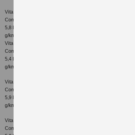
Vitara 1.4 BOOSTERJET HYBRID ALLGRIP AT
Comfort
Verbrauchswerte: kombinierter Energieverbrauch
5,8 l/100 km; kombinierter Wert der CO₂-Emission: 137
g/km; CO₂-Klasse: E
Vitara 1.4 BOOSTERJET HYBRID ALLGRIP
Comfort+ Verbrauchswerte: kombinierter Energieverbrauch
5,4 l/100km; kombinierter Wert der CO₂-Emission: 129
g/km; CO₂-Klasse: D
Vitara 1.4 BOOSTERJET HYBRID ALLGRIP AT
Comfort+
Verbrauchswerte: kombinierter Energieverbrauch
5,9 l/100 km; kombinierter Wert der CO₂-Emission: 138
g/km; CO₂-Klasse: E
Vitara 1.5 DUALJET HYBRID AGS
Comfort
Verbrauchswerte: kombinierter Energieverbrauch