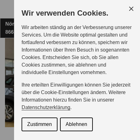
Zum
Wir verwenden Cookies.
Hauptinhalt
Nördliche Grünauer Straße 10
FIRMA JOSÉ AMOR
Wir arbeiten ständig an der Verbesserung unserer
86633 Neuburg an der Donau
Services. Um die Website optimal gestalten und
fortlaufend verbessern zu können, speichern wir
MODELLE
Informationen über Ihren Besuch in sogenannten
Cookies. Entscheiden Sie sich, ob Sie allen
Cookies zustimmen, sie ablehnen und
ZUBEHÖR
individuelle Einstellungen vornehmen.
Ihre erteilten Einwilligungen können Sie jederzeit
GESCHÄFTSKUNDEN
über die Cookie-Einstellungen ändern. Weitere
Informationen hierzu finden Sie in unserer
Datenschutzerklärung
.
SERVICE
Zustimmen
Ablehnen
ÜBER UNS