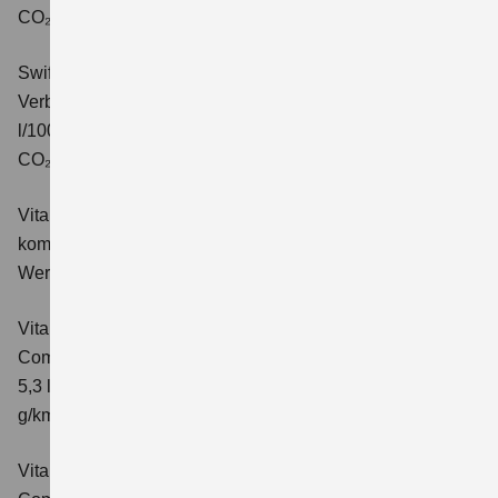
CO₂-Klasse: C.
Swift 1.2 DUALJET HYBRID ALLGRIP Comfort+
Verbrauchswerte: kombinierter Energieverbrauch 4,9
l/100km; kombinierter Wert der CO₂-Emission: 110 g/km;
CO₂-Klasse: C.
Vitara 1.4 BOOSTERJET HYBRID Club
Verbrauchswerte:
kombinierter Energieverbrauch 5,3 l/100km; kombinierter
Wert der CO₂-Emission: 119 g/km; CO₂-Klasse: D
Vitara 1.4 BOOSTERJET HYBRID
Comfort
Verbrauchswerte: kombinierter Energieverbrauch
5,3 l/100km; kombinierter Wert der CO₂-Emission: 119
g/km; CO₂-Klasse: D
Vitara 1.4 BOOSTERJET HYBRID AT