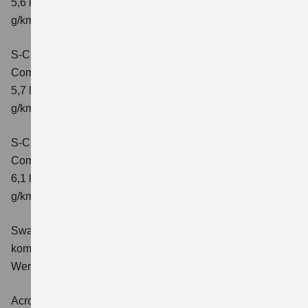
5,6 l/100 km; kombinierter Wert der CO2-Emission: 131
g/km; CO2-Klasse: D
S-Cross 1.4 BOOSTERJET HYBRID ALLGRIP
Comfort+
Verbrauchswerte: kombinierter Energieverbrauch
5,7 l/100 km; kombinierter Wert der CO2-Emission: 131
g/km; CO2-Klasse: D
S-Cross 1.4 BOOSTERJET HYBRID ALLGRIP AT
Comfort+
Verbrauchswerte: kombinierter Energieverbrauch
6,1 l/100 km; kombinierter Wert der CO2-Emission: 141
g/km; CO2-Klasse: E
Swace 1.8 HYBRID CVT Comfort+
Verbrauchswerte:
kombinierter Energieverbrauch 4,5 l/100km; kombinierter
Wert der CO2-Emission: 102 g/km; CO2-Klasse: C.
Across 2.5 PLUG-IN HYBRID CVT