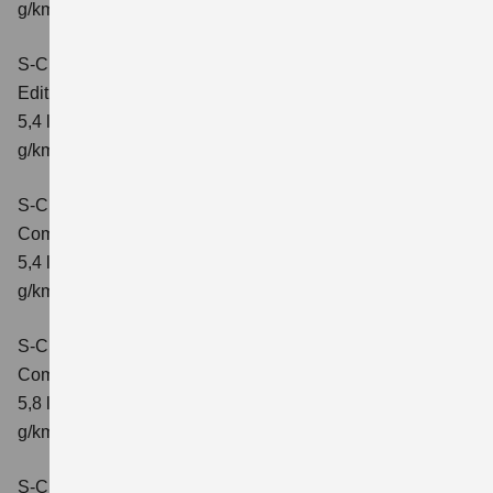
g/km; CO₂-Klasse: D
S-Cross 1.4 BOOSTERJET HYBRID
Edition
Verbrauchswerte: kombinierter Energieverbrauch
5,4 l/100 km; kombinierter Wert der CO2-Emission: 121
g/km; CO2-Klasse: D
S-Cross 1.4 BOOSTERJET HYBRID
Comfort
Verbrauchswerte: kombinierter Energieverbrauch
5,4 l/100 km; kombinierter Wert der CO2-Emission: 121
g/km; CO2-Klasse: D
S-Cross 1.4 BOOSTERJET HYBRID AT
Comfort
Verbrauchswerte: kombinierter Energieverbrauch
5,8 l/100 km; kombinierter Wert der CO2-Emission: 132
g/km; CO2-Klasse: D
S-Cross 1.4 BOOSTERJET HYBRID ALLGRIP