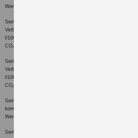
Wert der CO₂-Emission: 99 g/km; CO₂-Klasse: C.
Swift 1.2 DUALJET HYBRID CVT Comfort
Verbrauchswerte: kombinierter Energieverbrauch 4,7
l/100km; kombinierter Wert der CO₂-Emission: 106 g/km;
CO₂-Klasse: C.
Swift 1.2 DUALJET HYBRID ALLGRIP Comfort
Verbrauchswerte: kombinierter Energieverbrauch 4,9
l/100km; kombinierter Wert der CO₂-Emission: 110 g/km;
CO₂-Klasse: C.
Swift 1.2 DUALJET HYBRID Comfort+
Verbrauchswerte:
kombinierter Energieverbrauch 4,4 l/100km; kombinierter
Wert der CO₂-Emission: 99 g/km; CO₂-Klasse: C.
Swift 1.2 DUALJET HYBRID CVT Comfort+