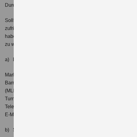
Durchsetzungs- und Schlichtungsverfahren
Sollten Sie innerhalb eines Monats keine
zufriedenstellende Antwort auf Ihr Feedback erhalten,
haben Sie die Möglichkeit, sich an die folgenden Stellen
zu wenden:
a) Durchsetzungsverfahren (§ 20 BFSG)
Marktüberwachungsstelle der Länder für die
Barrierefreiheit von Produkten und Dienstleistungen
(MLBF)
Turmschanzenstraße 25, 39114 Magdeburg
Telefon: (0391) 567-4530
E-Mail:
MLBF@ms.sachsen-anhalt.de
b) Schlichtungsstelle BGG