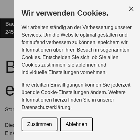
Zum
Wir verwenden Cookies.
Hauptinhalt
Baeyerstraße 9
AUTOHAUS ASCHKAR GMBH
Wir arbeiten ständig an der Verbesserung unserer
24536 Neumünster
Services. Um die Website optimal gestalten und
fortlaufend verbessern zu können, speichern wir
MODELLE
Informationen über Ihren Besuch in sogenannten
Cookies. Entscheiden Sie sich, ob Sie allen
Barrierefreiheits
Cookies zustimmen, sie ablehnen und
ZUBEHÖR
individuelle Einstellungen vornehmen.
erklärung
Ihre erteilten Einwilligungen können Sie jederzeit
BERATUNG & KAUF
über die Cookie-Einstellungen ändern. Weitere
Informationen hierzu finden Sie in unserer
Datenschutzerklärung
.
Stand der Erklärung
GESCHÄFTSKUNDEN
Zustimmen
Ablehnen
Diese Erklärung wurde am 25. Juni 2025 erstellt, die
Einschätzung basiert auf einer Selbstbewertung.
SERVICE