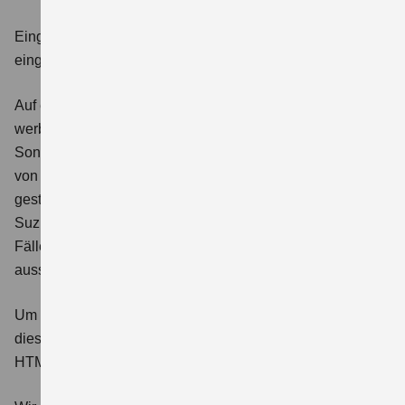
Eingeschränkte Barrierefreiheit bei gestalterisch
eingebetteten Texten
Auf einigen Seiten dieser Website sind rechtlich oder
werblich notwendige Hinweise (z. B. zu
Sonderausstattungen oder Verbrauchsangaben) innerhalb
von Bildmaterialien (Visuals) eingebettet. Aus Gründen der
gestalterischen Kohärenz mit dem Corporate Design von
Suzuki sowie technischer Einbindungen war es in diesen
Fällen nicht vollständig möglich, die Informationen
ausschließlich in barrierefreier Textform darzustellen.
Um die Zugänglichkeit dennoch sicherzustellen, werden
diese Inhalte zusätzlich in barrierefreier Form (z. B. als
HTML-Text oder Bildbeschreibung) bereitgestellt.