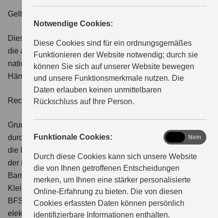
Geltungsbereich
Notwendige Cookies:
ÜBER UNS
Diese Erklärung gilt für die vorliegende Händlerwebsite,
Diese Cookies sind für ein ordnungsgemäßes
die auf Basis des Suzuki CMS betrieben wird und
Funktionieren der Website notwendig; durch sie
nationale Suzuki-Inhalte sowie eigene Inhalte des
können Sie sich auf unserer Website bewegen
Händlers beinhaltet.
und unsere Funktionsmerkmale nutzen. Die
Daten erlauben keinen unmittelbaren
Rechtsgrundlage
Rückschluss auf Ihre Person.
Grundlage ist die Richtlinie (EU) 2019/882, umgesetzt
functional
Funktionale Cookies:
durch das Barrierefreiheitsstärkungsgesetz (BFSG) und
Ja
Nein
die Barrierefreiheitsstärkungsverordnung (BFSGV). Soweit
Durch diese Cookies kann sich unsere Website
der Händler nicht zur Umsetzung der Regelungen zur
die von Ihnen getroffenen Entscheidungen
Barrierefreiheit verpflichtet ist (z.B. weil er als
merken, um Ihnen eine stärker personalisierte
Kleinstunternehmen unter die Ausnahme von § 3 Absatz 3
Online-Erfahrung zu bieten. Die von diesen
BFSG fällt oder es sich nicht um eine Dienstleistung im
Cookies erfassten Daten können persönlich
elektronischen Geschäftsverkehr im Sinne von § 2 Nr. 26
identifizierbare Informationen enthalten.