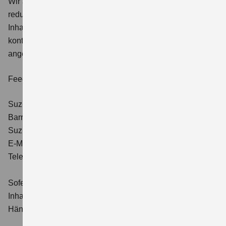
Wir arbeiten kontinuierlich daran, solche Barrieren zu
reduzieren und danken für Ihr Verständnis. Sollten Sie auf
Inhalte stoßen, die für Sie nicht zugänglich sind,
kontaktieren Sie uns gern über die im Folgenden
angegebenen Kontaktmöglichkeiten.
Feedback und Kontakt
Suzuki Deutschland GmbH
Barrierefreiheitsbeauftragte*r
Suzuki-Allee 7, 64625 Bensheim
E-Mail:
kontakt@suzuki.de
Telefon: +49 (0)6251 5700-380
Sofern die Anfrage vom Händler selbst bereitgestellte
Inhalte betrifft, wird Suzuki Deutschland GmbH sie an den
Händler weiterleiten.