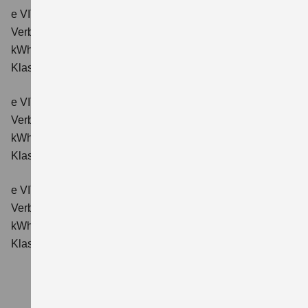
e VITARA eAxle ALLGRIP-e Comfort (61 kWh-Batterie)
Verbrauchswerte: Energieverbrauch kombiniert: 16,6
kWh/100km; CO₂-Emissionen kombiniert: 0 g/km; CO₂-
Klasse: A.
e VITARA eAxle Comfort+ (61 kWh-Batterie)
Verbrauchswerte: Energieverbrauch kombiniert: 15,1
kWh/100km; CO₂-Emissionen kombiniert: 0 g/km; CO₂-
Klasse: A.
e VITARA eAxle ALLGRIP-e Comfort+ (61 kWh-Batterie)
Verbrauchswerte: Energieverbrauch kombiniert: 16,6
kWh/100 km; CO₂-Emissionen kombiniert: 0 g/km; CO₂-
Klasse: A.