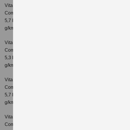
Vitara 1.4 BOOSTERJET HYBRID AT
Comfort
Verbrauchswerte: kombinierter Energieverbrauch
5,7 l/100 km; kombinierter Wert der CO₂-Emission: 129
g/km; CO₂-Klasse: D
Vitara 1.4 BOOSTERJET HYBRID
Comfort+
Verbrauchswerte: kombinierter Energieverbrauch
5,3 l/100km; kombinierter Wert der CO₂-Emission: 120
g/km; CO₂-Klasse: D
Vitara 1.4 BOOSTERJET HYBRID AT
Comfort+
Verbrauchswerte: kombinierter Energieverbrauch
5,7 l/100km; kombinierter Wert der CO₂-Emission: 130
g/km; CO₂-Klasse: D
Vitara 1.4 BOOSTERJET HYBRID ALLGRIP
Comfort
Verbrauchswerte: kombinierter Energieverbrauch