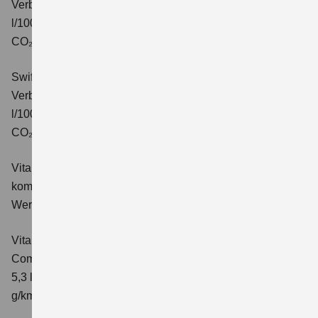
Verbrauchswerte: kombinierter Energieverbrauch 4,7
l/100km; kombinierter Wert der CO₂-Emission: 106 g/km;
CO₂-Klasse: C.
Swift 1.2 DUALJET HYBRID ALLGRIP Comfort+
Verbrauchswerte: kombinierter Energieverbrauch 4,9
l/100km; kombinierter Wert der CO₂-Emission: 110 g/km;
CO₂-Klasse: C.
Vitara 1.4 BOOSTERJET HYBRID Club
Verbrauchswerte:
kombinierter Energieverbrauch 5,3 l/100km; kombinierter
Wert der CO₂-Emission: 119 g/km; CO₂-Klasse: D
Vitara 1.4 BOOSTERJET HYBRID
Comfort
Verbrauchswerte: kombinierter Energieverbrauch
5,3 l/100km; kombinierter Wert der CO₂-Emission: 119
g/km; CO₂-Klasse: D