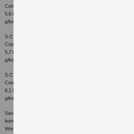
Comfort
Verbrauchswerte: kombinierter Energieverbrauch
5,6 l/100 km; kombinierter Wert der CO2-Emission: 131
g/km; CO2-Klasse: D
S-Cross 1.4 BOOSTERJET HYBRID ALLGRIP
Comfort+
Verbrauchswerte: kombinierter Energieverbrauch
5,7 l/100 km; kombinierter Wert der CO2-Emission: 131
g/km; CO2-Klasse: D
S-Cross 1.4 BOOSTERJET HYBRID ALLGRIP AT
Comfort+
Verbrauchswerte: kombinierter Energieverbrauch
6,1 l/100 km; kombinierter Wert der CO2-Emission: 141
g/km; CO2-Klasse: E
Swace 1.8 HYBRID CVT Comfort+
Verbrauchswerte:
kombinierter Energieverbrauch 4,5 l/100km; kombinierter
Wert der CO2-Emission: 102 g/km; CO2-Klasse: C.