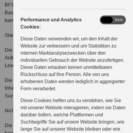
BFSG handelt), erfolgt die Umsetzung auf freiwilliger
Basis, um den Nutzerinnen und Nutzern einen
analytics
Performance und Analytics
barrierefreien Zugang zu ermöglichen.
Ja
Nein
Cookies:
Stand der Vereinbarkeit
Diese Daten verwenden wir, um den Inhalt der
Website zur verbessern und um Statistiken zu
Die Website ist in wesentlichen Bereichen mit den
internen Marktanalysezwecken über den
Anforderungen an die Barrierefreiheit gemäß WCAG 2.1,
individuellen Gebrauch der Website anzufertigen.
Level AA, vereinbar.
Diese Daten erlauben keinen unmittelbaren
Rückschluss auf Ihre Person. Alle von uns
Die technische Struktur sowie alle zentral eingebundenen
erhobenen Daten werden lediglich in aggregierter
Inhalte (z. B. Modellseiten, Angebotsmodule) werden durch
Form verarbeitet.
Suzuki Deutschland barrierefrei bereitgestellt.
Diese Cookies helfen uns zu verstehen, wie Sie
mit unserer Website interagieren, indem sie Daten
Nicht barrierefreie Inhalte
darüber liefern, welche Plattformen und
Suchbegriffe Sie auf unsere Website bringen, wie
Die folgenden Inhalte sind teilweise noch nicht vollständig
lange Sie auf unserer Website bleiben oder wie