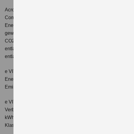
Across 2.5 PLUG-IN HYBRID CVT
Comfort+
Verbrauchswerte: gewichtet kombinierter
Energieverbrauch: 17,1kWh/100km plus 1,0 l/100 km;
gewichtet kombinierter Wert der CO2-Emission: 22 g/km;
CO2-Klasse: B; kombinierter Kraftstoffverbrauch bei
entladener Batterie: 6,6 l/100km; CO2-Klasse (bei
entladener Batterie): E.
e VITARA eAxle Club (49 kWh-Batterie)
Verbrauchswerte:
Energieverbrauch kombiniert: 14,9 kWh/100km; CO₂-
Emissionen kombiniert: 0 g/km; CO₂-Klasse: A.
e VITARA eAxle Comfort (61 kWh-Batterie)
Verbrauchswerte: Energieverbrauch kombiniert: 15,1
kWh/100km; CO₂-Emissionen kombiniert: 0 g/km; CO₂-
Klasse: A.