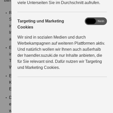
barrierefrei:
viele Unterseiten Sie im Durchschnitt aufrufen.
Rechtlich erforderliche Hinweise (z. B. zu
Sonderausstattungen), die aus gestalterischen Gründen
marketing
Targeting und Marketing
Ja
Nein
in Fahrzeugvisuals eingebettet wurden. Diese
Cookies
Informationen werden zusätzlich in Textform
Wir sind in sozialen Medien und durch
angegeben.
Werbekampagnen auf weiteren Plattformen aktiv.
Einzelne durch den Händler selbst eingepflegte Inhalte,
Und natürlich wollen wir Ihnen auch außerhalb
insbesondere PDF-Dokumente, Bilder und
der haendler.suzuki.de nur Inhalte anbieten, die
Textbausteine, entsprechen nicht durchgehend den
für Sie relevant sind. Dafür nutzen wir Targeting
WCAG-Kriterien.
und Marketing Cookies.
Einbindung externer Inhalte (z. B. YouTube,
Kartendienste), auf deren Barrierefreiheit wir keinen
Einfluss haben.
Die Bedienbarkeit einzelner Elemente kann teilweise
eingeschränkt sein, an der Behebung dieser Barrieren
wird kontinuierlich gearbeitet.