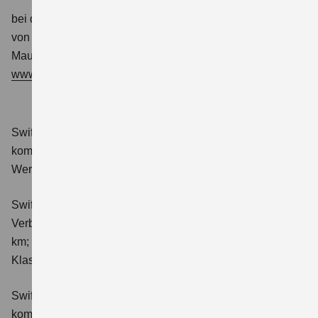
bei der Beauftragten der Bundesregierung für die Belange
von Menschen mit Behinderungen
Mauerstraße 53, 10117 Berlin
www.schlichtungsstelle-bgg.de
Swift 1.2 DUALJET HYBRID Club
Verbrauchswerte:
kombinierter Energieverbrauch 4,4 l/100km; kombinierter
Wert der CO₂-Emission: 98 g/km; CO₂-Klasse: C.
Swift 1.2 DUALJET HYBRID ALLGRIP Club
Verbrauchswerte: kombinierter Energieverbrauch 4,9 l/100
km; kombinierter Wert der CO₂-Emission: 111 g/km; CO₂-
Klasse: C.
Swift 1.2 DUALJET HYBRID Comfort
Verbrauchswerte:
kombinierter Energieverbrauch 4,4 l/100km; kombinierter