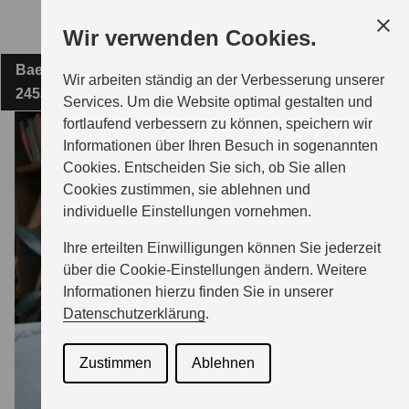
Zum
Wir verwenden Cookies.
Hauptinhalt
Baeyerstraße 9
AUTOHAUS ASCHKAR GMBH
Wir arbeiten ständig an der Verbesserung unserer
24536 Neumünster
Services. Um die Website optimal gestalten und
fortlaufend verbessern zu können, speichern wir
MODELLE
Informationen über Ihren Besuch in sogenannten
Cookies. Entscheiden Sie sich, ob Sie allen
Cookies zustimmen, sie ablehnen und
ZUBEHÖR
individuelle Einstellungen vornehmen.
Ihre erteilten Einwilligungen können Sie jederzeit
BERATUNG & KAUF
über die Cookie-Einstellungen ändern. Weitere
Informationen hierzu finden Sie in unserer
Datenschutzerklärung
.
GESCHÄFTSKUNDEN
Zustimmen
Ablehnen
SERVICE