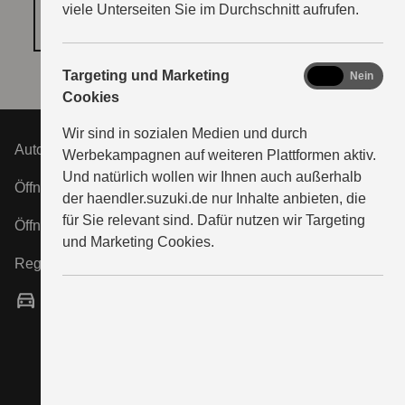
viele Unterseiten Sie im Durchschnitt aufrufen.
COOKIE‑EINSTELLUNGEN ÖFFNEN
marketing
Targeting und Marketing
Ja
Nein
Cookies
Wir sind in sozialen Medien und durch
Autohaus Aschkar GmbH
Werbekampagnen auf weiteren Plattformen aktiv.
Und natürlich wollen wir Ihnen auch außerhalb
Öffnungszeiten Verkauf:
der haendler.suzuki.de nur Inhalte anbieten, die
für Sie relevant sind. Dafür nutzen wir Targeting
Öffnungszeiten Service:
und Marketing Cookies.
Registergericht:
Vertragshändler
Verkauf neuer und gebrauchter Fahrzeuge,
Finanzdienstleistungen sowie Verkauf von Zubehör
und Ersatzteilen vor Ort.
Autorisierte Werkstatt für SUZUKI-Automobile.