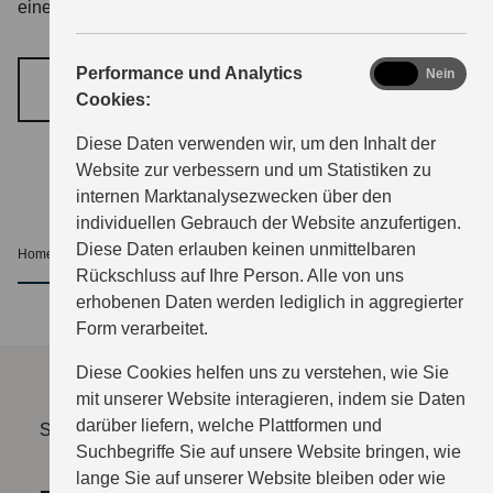
eine persönliche Beratung und eine Probefahrt für Sie.
analytics
Performance und Analytics
Ja
Nein
TERMIN VEREINBAREN
Cookies:
Diese Daten verwenden wir, um den Inhalt der
Website zur verbessern und um Statistiken zu
internen Marktanalysezwecken über den
individuellen Gebrauch der Website anzufertigen.
Diese Daten erlauben keinen unmittelbaren
Home
Service
Events
nach oben
Rückschluss auf Ihre Person. Alle von uns
erhobenen Daten werden lediglich in aggregierter
Form verarbeitet.
Diese Cookies helfen uns zu verstehen, wie Sie
mit unserer Website interagieren, indem sie Daten
darüber liefern, welche Plattformen und
Sie müssen erst die Kategorie "Funktionale Cookies"
Suchbegriffe Sie auf unsere Website bringen, wie
freischalten.
lange Sie auf unserer Website bleiben oder wie