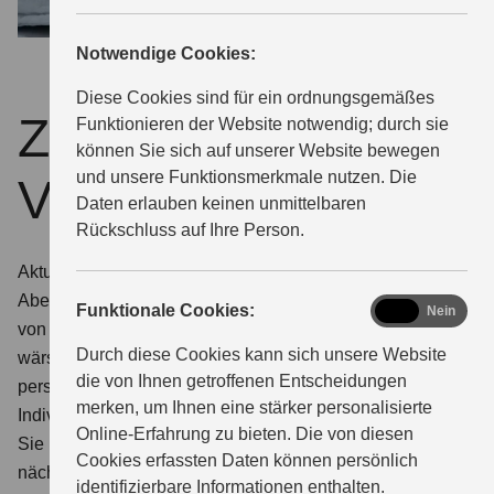
Notwendige Cookies:
ÜBER UNS
Diese Cookies sind für ein ordnungsgemäßes
Zurzeit keine
Funktionieren der Website notwendig; durch sie
können Sie sich auf unserer Website bewegen
und unsere Funktionsmerkmale nutzen. Die
Veranstaltung.
Daten erlauben keinen unmittelbaren
Rückschluss auf Ihre Person.
Aktuell stehen bei uns keine Events unmittelbar bevor.
Aber das kann sich schnell ändern. Es lohnt sich also,
functional
Funktionale Cookies:
Ja
Nein
von Zeit zu Zeit auf dieser Seite reinzuschauen. Wie
Durch diese Cookies kann sich unsere Website
wärs in der Zwischenzeit mit einem Event für Sie ganz
die von Ihnen getroffenen Entscheidungen
persönlich:
merken, um Ihnen eine stärker personalisierte
Individuelle Beratung zu Ihrem Wunschmodell.
Online-Erfahrung zu bieten. Die von diesen
Sie möchten Ihr favorisiertes Suzuki Modell aus
Cookies erfassten Daten können persönlich
nächster Nähe kennenlernen? Wir organisieren gerne
identifizierbare Informationen enthalten.