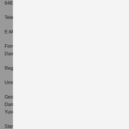
64625 Bensheim
Telefon:
06251 5700-0
E-Mail:
kontakt@suzuki.de
Firmensitz und Registergericht:
Bensheim, Amtsgericht
Darmstadt
Registernummer:
HRB 21266
Umsatzsteueridentifikationsnummer:
DE 111660584
Geschäftsführer:
Daniel Schnell
Yusuke Kato
Stand: 01.04.2026