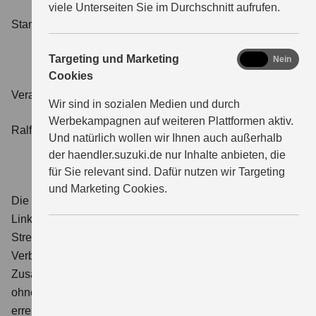
viele Unterseiten Sie im Durchschnitt aufrufen.
Stand: 13.10.2023
marketing
Targeting und Marketing
Ja
Nein
Cookies
Verantwortliche für redaktionelle Beiträge:
Wir sind in sozialen Medien und durch
Werbekampagnen auf weiteren Plattformen aktiv.
Ralf Schubert/Inhaber
Und natürlich wollen wir Ihnen auch außerhalb
der haendler.suzuki.de nur Inhalte anbieten, die
für Sie relevant sind. Dafür nutzen wir Targeting
und Marketing Cookies.
Die EU Kommission stellt unter dem
Link
https://ec.europa.eu/consumers/odr/
eine Online-
Streitbeilegungsplattform („OS-Plattform“) bereit. Diese gibt
Verbrauchern die Möglichkeit, Streitigkeiten im
Zusammenhang mit ihrer Online-Bestellung zunächst
ohne Einschaltung eines Gerichts zu klären. Per E-Mail
erreichen Sie uns unter