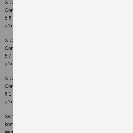
S-Cross 1.4 BOOSTERJET HYBRID ALLGRIP
Comfort
Verbrauchswerte: kombinierter Energieverbrauch
5,6 l/100 km; kombinierter Wert der CO2-Emission: 131
g/km; CO2-Klasse: D
S-Cross 1.4 BOOSTERJET HYBRID ALLGRIP
Comfort+
Verbrauchswerte: kombinierter Energieverbrauch
5,7 l/100 km; kombinierter Wert der CO2-Emission: 131
g/km; CO2-Klasse: D
S-Cross 1.4 BOOSTERJET HYBRID ALLGRIP AT
Comfort+
Verbrauchswerte: kombinierter Energieverbrauch
6,1 l/100 km; kombinierter Wert der CO2-Emission: 141
g/km; CO2-Klasse: E
Swace 1.8 HYBRID CVT Comfort+
Verbrauchswerte:
kombinierter Energieverbrauch 4,5 l/100km; kombinierter
Wert der CO2-Emission: 102 g/km; CO2-Klasse: C.