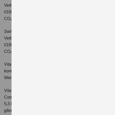
Verbrauchswerte: kombinierter Energieverbrauch 4,7
l/100km; kombinierter Wert der CO₂-Emission: 106 g/km;
CO₂-Klasse: C.
Swift 1.2 DUALJET HYBRID ALLGRIP Comfort+
Verbrauchswerte: kombinierter Energieverbrauch 4,9
l/100km; kombinierter Wert der CO₂-Emission: 110 g/km;
CO₂-Klasse: C.
Vitara 1.4 BOOSTERJET HYBRID Club
Verbrauchswerte:
kombinierter Energieverbrauch 5,3 l/100km; kombinierter
Wert der CO₂-Emission: 119 g/km; CO₂-Klasse: D
Vitara 1.4 BOOSTERJET HYBRID
Comfort
Verbrauchswerte: kombinierter Energieverbrauch
5,3 l/100km; kombinierter Wert der CO₂-Emission: 119
g/km; CO₂-Klasse: D