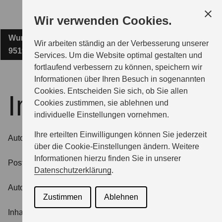
Zum
Wir verwenden Cookies.
Hauptinhalt
Wunsiedler Straße 21
AUTOCENTER SCHUBERT E.K.
Wir arbeiten ständig an der Verbesserung unserer
95195 Röslau
Services. Um die Website optimal gestalten und
fortlaufend verbessern zu können, speichern wir
MODELLE
Informationen über Ihren Besuch in sogenannten
Cookies. Entscheiden Sie sich, ob Sie allen
Impressum
Cookies zustimmen, sie ablehnen und
ZUBEHÖR
individuelle Einstellungen vornehmen.
Ihre erteilten Einwilligungen können Sie jederzeit
Autocenter Schubert e. K.
BERATUNG & KAUF
über die Cookie-Einstellungen ändern. Weitere
Informationen hierzu finden Sie in unserer
Postanschrift:
Datenschutzerklärung
.
GESCHÄFTSKUNDEN
Autocenter Schubert e. K.
Zustimmen
Ablehnen
Inhaber Ralf Schubert
SERVICE