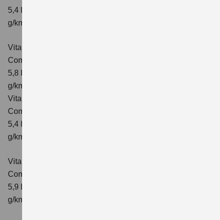
5,4 l/100km; kombinierter Wert der CO₂-Emission: 129
g/km; CO₂-Klasse: D
Vitara 1.4 BOOSTERJET HYBRID ALLGRIP AT
Comfort
Verbrauchswerte: kombinierter Energieverbrauch
5,8 l/100 km; kombinierter Wert der CO₂-Emission: 137
g/km; CO₂-Klasse: E
Vitara 1.4 BOOSTERJET HYBRID ALLGRIP
Comfort+ Verbrauchswerte: kombinierter Energieverbrauch
5,4 l/100km; kombinierter Wert der CO₂-Emission: 129
g/km; CO₂-Klasse: D
Vitara 1.4 BOOSTERJET HYBRID ALLGRIP AT
Comfort+
Verbrauchswerte: kombinierter Energieverbrauch
5,9 l/100 km; kombinierter Wert der CO₂-Emission: 138
g/km; CO₂-Klasse: E