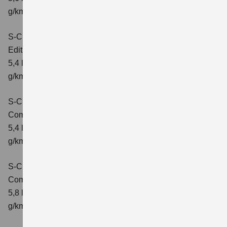
g/km; CO₂-Klasse: D
S-Cross 1.4 BOOSTERJET HYBRID
Edition
Verbrauchswerte: kombinierter Energieverbrauch
5,4 l/100 km; kombinierter Wert der CO2-Emission: 121
g/km; CO2-Klasse: D
S-Cross 1.4 BOOSTERJET HYBRID
Comfort
Verbrauchswerte: kombinierter Energieverbrauch
5,4 l/100 km; kombinierter Wert der CO2-Emission: 121
g/km; CO2-Klasse: D
S-Cross 1.4 BOOSTERJET HYBRID AT
Comfort
Verbrauchswerte: kombinierter Energieverbrauch
5,8 l/100 km; kombinierter Wert der CO2-Emission: 132
g/km; CO2-Klasse: D