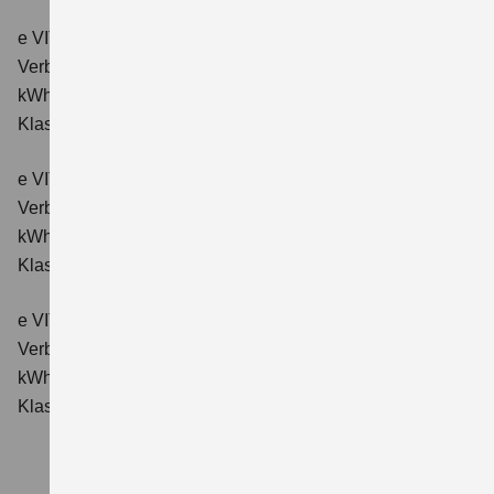
e VITARA eAxle ALLGRIP-e Comfort (61 kWh-Batterie)
Verbrauchswerte: Energieverbrauch kombiniert: 16,6
kWh/100km; CO₂-Emissionen kombiniert: 0 g/km; CO₂-
Klasse: A.
e VITARA eAxle Comfort+ (61 kWh-Batterie)
Verbrauchswerte: Energieverbrauch kombiniert: 15,1
kWh/100km; CO₂-Emissionen kombiniert: 0 g/km; CO₂-
Klasse: A.
e VITARA eAxle ALLGRIP-e Comfort+ (61 kWh-Batterie)
Verbrauchswerte: Energieverbrauch kombiniert: 16,6
kWh/100 km; CO₂-Emissionen kombiniert: 0 g/km; CO₂-
Klasse: A.