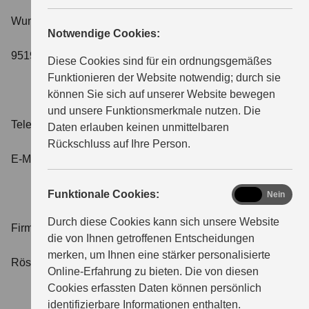
Wunsiedler Strasse 21
Notwendige Cookies:
ÜBER UNS
95195 Röslau
Diese Cookies sind für ein ordnungsgemäßes
Funktionieren der Website notwendig; durch sie
können Sie sich auf unserer Website bewegen
und unsere Funktionsmerkmale nutzen. Die
Telefon: 0049-9238-990084-0
Daten erlauben keinen unmittelbaren
Rückschluss auf Ihre Person.
E-Mail:
info@autocenter-schubert.de
functional
Funktionale Cookies:
Ja
Nein
Durch diese Cookies kann sich unsere Website
Firmensitz und Registergericht:
die von Ihnen getroffenen Entscheidungen
merken, um Ihnen eine stärker personalisierte
Röslau, Amtsgericht Hof
Online-Erfahrung zu bieten. Die von diesen
Cookies erfassten Daten können persönlich
identifizierbare Informationen enthalten.