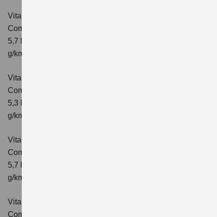
Vitara 1.4 BOOSTERJET HYBRID AT
Comfort
Verbrauchswerte: kombinierter Energieverbrauch
5,7 l/100 km; kombinierter Wert der CO₂-Emission: 129
g/km; CO₂-Klasse: D
Vitara 1.4 BOOSTERJET HYBRID
Comfort+
Verbrauchswerte: kombinierter Energieverbrauch
5,3 l/100km; kombinierter Wert der CO₂-Emission: 120
g/km; CO₂-Klasse: D
Vitara 1.4 BOOSTERJET HYBRID AT
Comfort+
Verbrauchswerte: kombinierter Energieverbrauch
5,7 l/100km; kombinierter Wert der CO₂-Emission: 130
g/km; CO₂-Klasse: D
Vitara 1.4 BOOSTERJET HYBRID ALLGRIP
Comfort
Verbrauchswerte: kombinierter Energieverbrauch