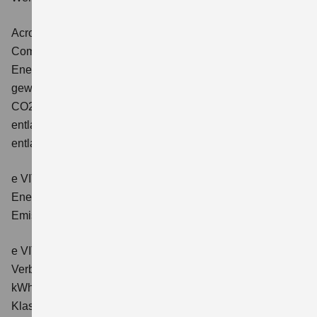
Across 2.5 PLUG-IN HYBRID CVT
Comfort+
Verbrauchswerte: gewichtet kombinierter
Energieverbrauch: 17,1kWh/100km plus 1,0 l/100 km;
gewichtet kombinierter Wert der CO2-Emission: 22 g/km;
CO2-Klasse: B; kombinierter Kraftstoffverbrauch bei
entladener Batterie: 6,6 l/100km; CO2-Klasse (bei
entladener Batterie): E.
e VITARA eAxle Club (49 kWh-Batterie)
Verbrauchswerte:
Energieverbrauch kombiniert: 14,9 kWh/100km; CO₂-
Emissionen kombiniert: 0 g/km; CO₂-Klasse: A.
e VITARA eAxle Comfort (61 kWh-Batterie)
Verbrauchswerte: Energieverbrauch kombiniert: 15,1
kWh/100km; CO₂-Emissionen kombiniert: 0 g/km; CO₂-
Klasse: A.