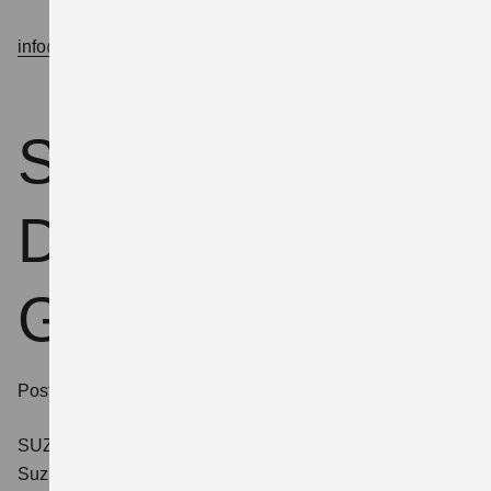
info@autocenter-schubert.de
.
Suzuki
Deutschland
GmbH
Postanschrift:
SUZUKI DEUTSCHLAND GMBH
Suzuki-Allee 7