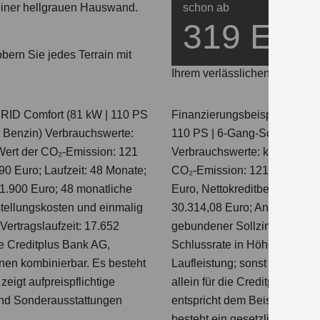
schon ab
319 EU
bern Sie jedes Terrain mit
Kleine Raten, ganz viel SUV.
Ihrem verlässlichen Begleiter
RID Comfort (81 kW | 110 PS
Finanzierungsbeispiel für 
rt Benzin) Verbrauchswerte:
110 PS | 6-Gang-Schaltgetrie
 Wert der CO₂-Emission: 121
Verbrauchswerte: kombinierte
90 Euro; Laufzeit: 48 Monate;
CO₂-Emission: 121 g/km; CO₂
 1.900 Euro; 48 monatliche
Euro, Nettokreditbetrag in H
stellungskosten und einmalig
30.314,08 Euro; Anzahlungsbe
Vertragslaufzeit: 17.652
gebundener Sollzinssatz 5,07
die Creditplus Bank AG,
Schlussrate in Höhe von 15.
onen kombinierbar. Es besteht
Laufleistung; sonst Abweichun
zeigt aufpreispflichtige
allein für die Creditplus Ban
 und Sonderausstattungen
entspricht dem Beispiel gem
besteht ein gesetzliches Wide