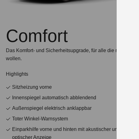
Comfort
Das Komfort- und Sicherheitsupgrade, für alle die mehr
wollen.
Highlights
Sitzheizung vorne
Innenspiegel automatisch abblendend
Außenspiegel elektrisch anklappbar
Toter Winkel-Warnsystem
Einparkhilfe vorne und hinten mit akustischer und
optischer Anzeige