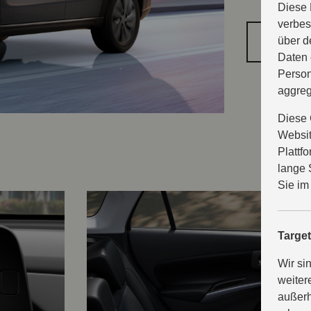
Diese 
verbes
über d
PROB
Daten 
Person
aggreg
Diese 
Websit
Plattf
lange 
Sie im
Targe
Wir si
weiter
außerh