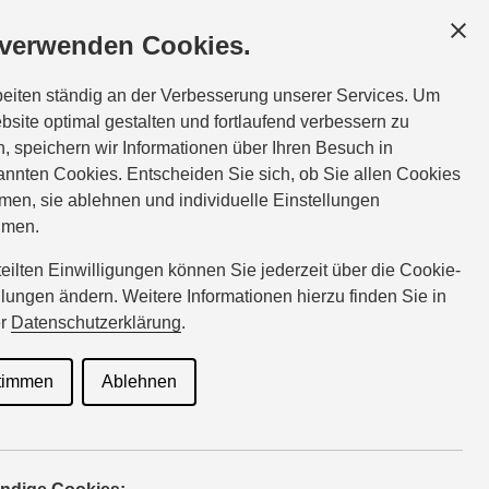
GESCHÄFTSKUNDEN
SERVICE
ÜBER UNS
 verwenden Cookies.
Tel.:
09238-9900840
beiten ständig an der Verbesserung unserer Services. Um
schubert-roeslau@suzuki-handel.de
bsite optimal gestalten und fortlaufend verbessern zu
, speichern wir Informationen über Ihren Besuch in
nnten Cookies. Entscheiden Sie sich, ob Sie allen Cookies
men, sie ablehnen und individuelle Einstellungen
en S-
hmen.
rteilten Einwilligungen können Sie jederzeit über die Cookie-
llungen ändern. Weitere Informationen hierzu finden Sie in
er
Datenschutzerklärung
.
timmen
Ablehnen
raußen im Gelände besteht er