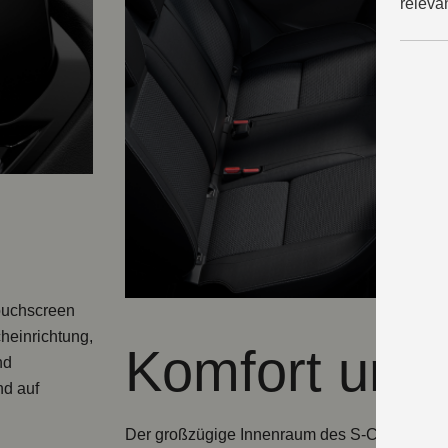
releva
Touchscreen
heinrichtung,
Komfort und 
nd
nd auf
Der großzügige Innenraum des S-Cross bietet a