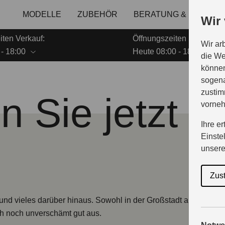
MODELLE
ZUBEHÖR
BERATUNG & KAUF
Wir
iten Verkauf:
Öffnungszeiten Service:
Wir ar
 - 18:00
Heute 08:00 - 18:00
die We
können
sogena
zustim
 Sie jetzt d
vorne
Ihre e
Einste
unser
Zus
 und vieles darüber hinaus. Sowohl in der Großstadt als auch d
ch noch unverschämt gut aus.