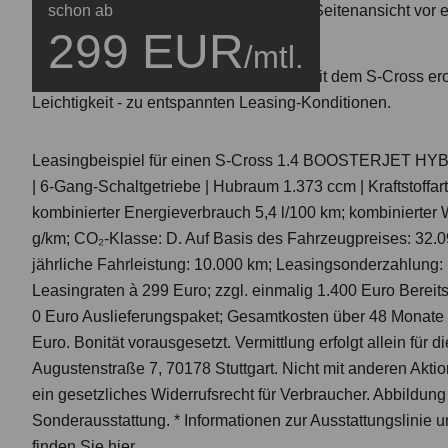
schon ab
299 EUR
/mtl.
Sicher unterwegs, ganz unkompliziert. Mit dem S-Cross ero
Leichtigkeit - zu entspannten Leasing-Konditionen.
Leasingbeispiel für einen S-Cross 1.4 BOOSTERJET HYB
| 6-Gang-Schaltgetriebe | Hubraum 1.373 ccm | Kraftstoffa
kombinierter Energieverbrauch 5,4 l/100 km; kombinierter
g/km; CO₂-Klasse: D. Auf Basis des Fahrzeugpreises: 32.0
jährliche Fahrleistung: 10.000 km; Leasingsonderzahlung:
Leasingraten à 299 Euro; zzgl. einmalig 1.400 Euro Bereit
0 Euro Aus­lieferungs­paket; Gesamtkosten über 48 Monate 
Euro. Bonität vorausgesetzt. Vermittlung erfolgt allein für 
Augustenstraße 7, 70178 Stuttgart. Nicht mit anderen Akti
ein gesetzliches Widerrufsrecht für Verbraucher. Abbildung 
Sonder­ausstattung.
* Informationen zur Ausstattungslinie
finden Sie
hier
.