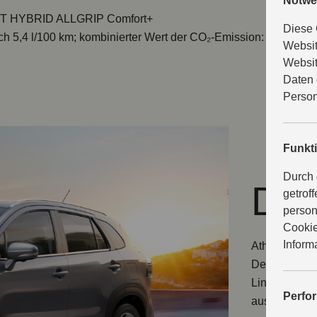
Notwe
T HYBRID ALLGRIP Comfort+
Diese 
h 5,4 l/100 km; kombinierter Wert der CO₂-Emission: 129 g/km;
Websit
Websit
Daten 
Person
Funkt
Durch 
Des
getrof
person
Cookie
Inform
Athletisch im
Design des S
Linienführung
Perfo
aus der Rout