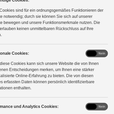
ndige Cookies:
Cookies sind für ein ordnungsgemäßes Funktionieren der
 CO₂-Klasse: D.
e notwendig; durch sie können Sie sich auf unserer
e bewegen und unsere Funktionsmerkmale nutzen. Die
erlauben keinen unmittelbaren Rückschluss auf Ihre
.
functional
ionale Cookies:
Ja
Nein
diese Cookies kann sich unsere Website die von Ihnen
ign
fenen Entscheidungen merken, um Ihnen eine stärker
alisierte Online-Erfahrung zu bieten. Die von diesen
s erfassten Daten können persönlich identifizierbare
ationen enthalten.
 Ganzen, raffiniert im Detail. Das ausdrucksstarke SUV-
-Cross, seine Entschlossenheit ausstrahlende
, gibt von allen Seiten zu erkennen: Hier beginnt der Weg
analytics
rmance und Analytics Cookies:
Ja
Nein
ine.