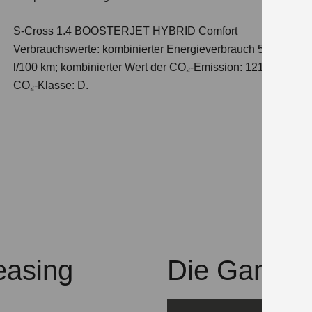
S-Cross 1.4 BOOSTERJET HYBRID Comfort
Verbrauchswerte: kombinierter Energieverbrauch 5,4
l/100 km; kombinierter Wert der CO₂-Emission: 121 g/km;
CO₂-Klasse: D.
easing
Die Ganz-R