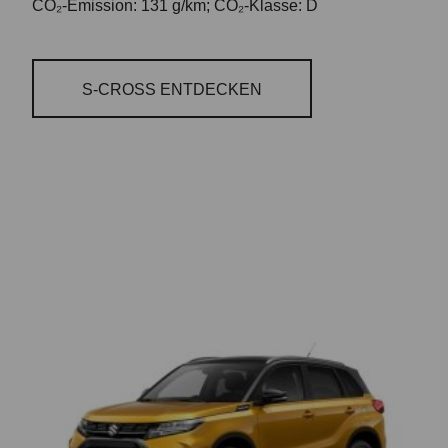
CO₂-Emission: 131 g/km; CO₂-Klasse: D
S-CROSS ENTDECKEN