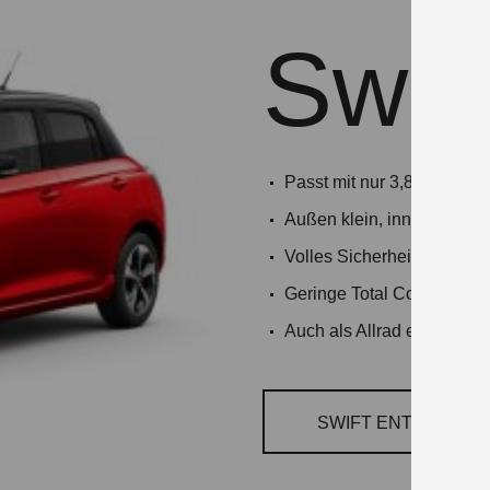
Swift
Passt mit nur 3,8 Metern i
Außen klein, innen komfor
Volles Sicherheitspaket s
Geringe Total Cost of Own
Auch als Allrad erhältlich
SWIFT ENTDECKEN