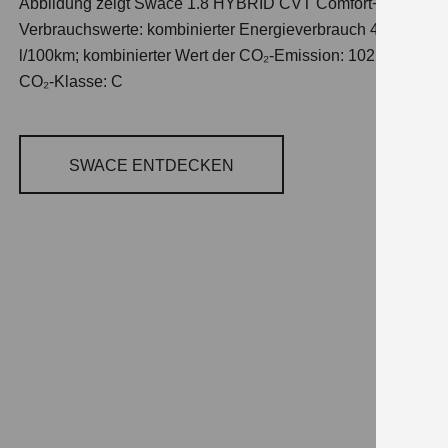
Abbildung zeigt Swace 1.8 HYBRID CVT Comfort+
Verbrauchswerte: kombinierter Energieverbrauch 4,5
l/100km; kombinierter Wert der CO₂-Emission: 102 g/km;
CO₂-Klasse: C
SWACE ENTDECKEN