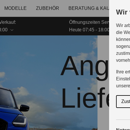
MODELLE
ZUBEHÖR
BERATUNG & KAUF
GE
Wir
Verkauf:
Öffnungszeiten Service:
Wir ar
8:00
Heute 07:45 - 18:00
die We
können
sogena
Angeb
zustim
vorne
Ihre e
Einste
Liefe
unser
Zus
Die bring