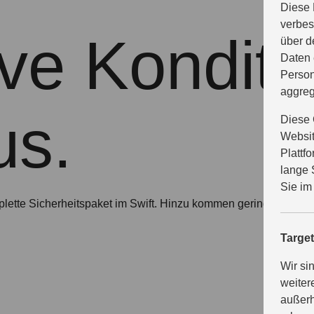
Diese 
verbes
ive Kondit
über d
Daten 
Person
aggreg
us.
Diese 
Websit
Plattf
lange 
Sie im
mplette Sicherheitspaket im Swift. Hinzu kommen geringe Koste
Targe
Wir si
weiter
außerh