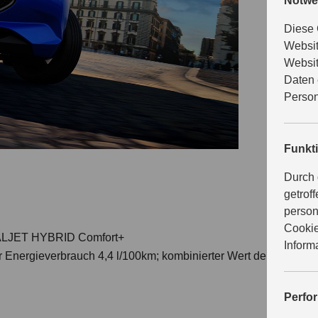
Notwe
gibt es in
Navigation
Diese 
Websit
Websit
Daten 
Person
Funkt
Durch 
getrof
person
Cookie
DUALJET HYBRID Comfort+
Inform
r Energieverbrauch 4,4 l/100km; kombinierter Wert der CO₂-Emi
Perfo