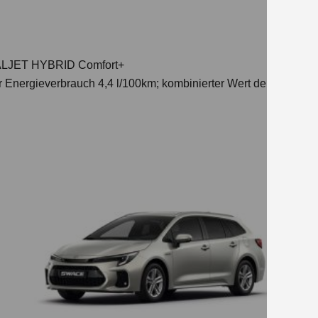
DUALJET HYBRID Comfort+
r Energieverbrauch 4,4 l/100km; kombinierter Wert der CO₂-Emi