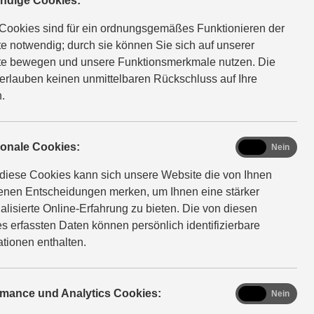
ndige Cookies:
 fast jeder Größe für fast jede Ladung. Und mit moderner
 und digitaler Konnektivität finden sie auch jedes Ziel.
Cookies sind für ein ordnungsgemäßes Funktionieren der
e notwendig; durch sie können Sie sich auf unserer
e bewegen und unsere Funktionsmerkmale nutzen. Die
erlauben keinen unmittelbaren Rückschluss auf Ihre
.
functional
ionale Cookies:
Ja
Nein
diese Cookies kann sich unsere Website die von Ihnen
fenen Entscheidungen merken, um Ihnen eine stärker
alisierte Online-Erfahrung zu bieten. Die von diesen
s erfassten Daten können persönlich identifizierbare
ationen enthalten.
ssion: 99 g/km; CO₂-Klasse: C
analytics
rmance und Analytics Cookies:
Ja
Nein