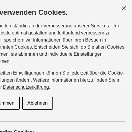
SCHÄFTSKUNDEN
SERVICE
ÜBER UNS
 verwenden Cookies.
Tel.:
0711-9364980
beiten ständig an der Verbesserung unserer Services. Um
autohaus-schoettle@suzuki-handel.de
bsite optimal gestalten und fortlaufend verbessern zu
, speichern wir Informationen über Ihren Besuch in
nnten Cookies. Entscheiden Sie sich, ob Sie allen Cookies
ote für
men, sie ablehnen und individuelle Einstellungen
hmen.
rteilten Einwilligungen können Sie jederzeit über die Cookie-
llungen ändern. Weitere Informationen hierzu finden Sie in
rdienste
er
Datenschutzerklärung
.
timmen
Ablehnen
en’s: Egal ob Pizza oder Polstermöbel – Suzuki Modelle