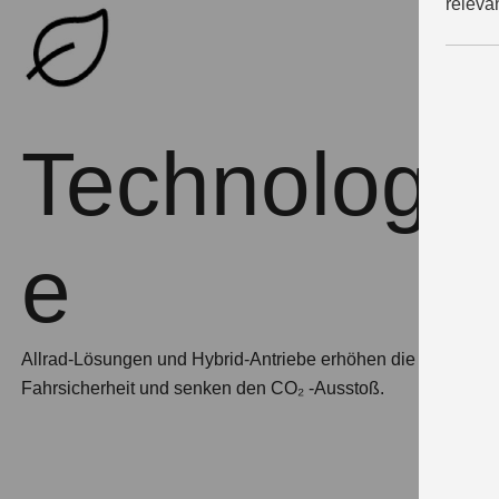
releva
Technologi
e
Allrad-Lösungen und Hybrid-Antriebe erhöhen die
Fahrsicherheit und senken den CO₂ -Ausstoß.