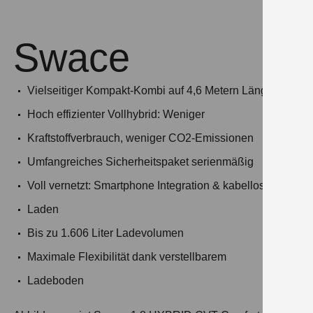
Swace
Vielseitiger Kompakt-Kombi auf 4,6 Metern Länge
Hoch effizienter Vollhybrid: Weniger
Kraftstoffverbrauch, weniger CO2-Emissionen
Umfangreiches Sicherheitspaket serienmäßig
Voll vernetzt: Smartphone Integration & kabelloses
Laden
Bis zu 1.606 Liter Ladevolumen
Maximale Flexibilität dank verstellbarem
Ladeboden