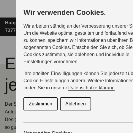
Zum
Wir verwenden Cookies.
Hauptinhalt
Hauptstraße 53
AUTOHAUS SCHÖTTLE
Wir arbeiten ständig an der Verbesserung unserer S
73773 Aichwald
Um die Website optimal gestalten und fortlaufend v
zu können, speichern wir Informationen über Ihren 
MODELLE
sogenannten Cookies. Entscheiden Sie sich, ob Sie
Cookies zustimmen, sie ablehnen und individuelle
Entdecken Sie
Einstellungen vornehmen.
ZUBEHÖR
Ihre erteilten Einwilligungen können Sie jederzeit üb
jetzt den Vitara
Cookie-Einstellungen ändern. Weitere Informationen
BERATUNG & KAUF
finden Sie in unserer
Datenschutzerklärung
.
Zustimmen
Ablehnen
Der Suzuki Vitara Hybrid vereint effiziente
GESCHÄFTSKUNDEN
Antriebstechnologie mit stilbewusstem Kompakt-SUV-
Design. Ein souveräner Auftritt ist damit auf jedem Terrain
so gut wie sicher.
SERVICE