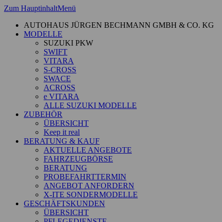
Zum Hauptinhalt
Menü
AUTOHAUS JÜRGEN BECHMANN GMBH & CO. KG
MODELLE
SUZUKI PKW
SWIFT
VITARA
S-CROSS
SWACE
ACROSS
e VITARA
ALLE SUZUKI MODELLE
ZUBEHÖR
ÜBERSICHT
Keep it real
BERATUNG & KAUF
AKTUELLE ANGEBOTE
FAHRZEUGBÖRSE
BERATUNG
PROBEFAHRTTERMIN
ANGEBOT ANFORDERN
X-ITE SONDERMODELLE
GESCHÄFTSKUNDEN
ÜBERSICHT
PFLEGEDIENSTE