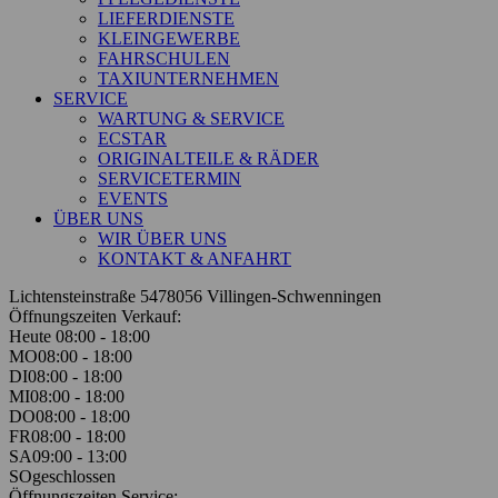
LIEFERDIENSTE
KLEINGEWERBE
FAHRSCHULEN
TAXIUNTERNEHMEN
SERVICE
WARTUNG & SERVICE
ECSTAR
ORIGINALTEILE & RÄDER
SERVICETERMIN
EVENTS
ÜBER UNS
WIR ÜBER UNS
KONTAKT & ANFAHRT
Lichtensteinstraße 54
78056 Villingen-Schwenningen
Öffnungszeiten Verkauf:
Heute 08:00 - 18:00
MO
08:00 - 18:00
DI
08:00 - 18:00
MI
08:00 - 18:00
DO
08:00 - 18:00
FR
08:00 - 18:00
SA
09:00 - 13:00
SO
geschlossen
Öffnungszeiten Service: