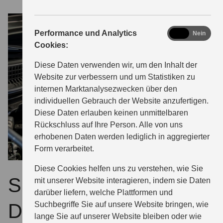
analytics
Performance und Analytics
Ja
Nein
Cookies:
Diese Daten verwenden wir, um den Inhalt der
Website zur verbessern und um Statistiken zu
internen Marktanalysezwecken über den
individuellen Gebrauch der Website anzufertigen.
Diese Daten erlauben keinen unmittelbaren
Rückschluss auf Ihre Person. Alle von uns
erhobenen Daten werden lediglich in aggregierter
Form verarbeitet.
Diese Cookies helfen uns zu verstehen, wie Sie
Suzuki Originalteile –
mit unserer Website interagieren, indem sie Daten
darüber liefern, welche Plattformen und
Suchbegriffe Sie auf unsere Website bringen, wie
Die zahlen sich aus.
lange Sie auf unserer Website bleiben oder wie