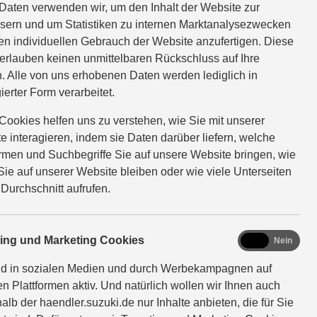
Daten verwenden wir, um den Inhalt der Website zur
sern und um Statistiken zu internen Marktanalysezwecken
en individuellen Gebrauch der Website anzufertigen. Diese
HYBRID ALLGRIP Comfort
Verbrauchswerte: kombinierter
erlauben keinen unmittelbaren Rückschluss auf Ihre
km; kombinierter Wert der CO2-Emission: 131 g/km; CO2-
. Alle von uns erhobenen Daten werden lediglich in
ierter Form verarbeitet.
HYBRID ALLGRIP Comfort+
Verbrauchswerte: kombinierter
Cookies helfen uns zu verstehen, wie Sie mit unserer
km; kombinierter Wert der CO2-Emission: 131 g/km; CO2-
e interagieren, indem sie Daten darüber liefern, welche
ormen und Suchbegriffe Sie auf unsere Website bringen, wie
Sie auf unserer Website bleiben oder wie viele Unterseiten
HYBRID ALLGRIP AT Comfort+
Verbrauchswerte:
 Durchschnitt aufrufen.
h 6,1 l/100 km; kombinierter Wert der CO2-Emission: 141
marketing
ting und Marketing Cookies
Ja
Nein
fort+
Verbrauchswerte: kombinierter Energieverbrauch 4,5
nd in sozialen Medien und durch Werbekampagnen auf
der CO2-Emission: 102 g/km; CO2-Klasse: C.
en Plattformen aktiv. Und natürlich wollen wir Ihnen auch
alb der haendler.suzuki.de nur Inhalte anbieten, die für Sie
 CVT Comfort+
Verbrauchswerte: gewichtet kombinierter