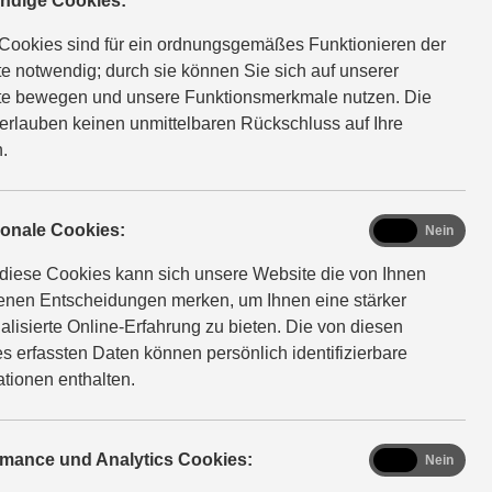
ndige Cookies:
; kombinierter Wert der CO₂-Emission: 126 g/km; CO₂-
Cookies sind für ein ordnungsgemäßes Funktionieren der
e notwendig; durch sie können Sie sich auf unserer
e bewegen und unsere Funktionsmerkmale nutzen. Die
D ALLGRIP AGS Comfort+
Verbrauchswerte: kombinierter
erlauben keinen unmittelbaren Rückschluss auf Ihre
; kombinierter Wert der CO₂-Emission: 127 g/km; CO₂-
.
YBRID Edition
Verbrauchswerte: kombinierter
functional
ionale Cookies:
Ja
Nein
km; kombinierter Wert der CO2-Emission: 121 g/km; CO2-
diese Cookies kann sich unsere Website die von Ihnen
fenen Entscheidungen merken, um Ihnen eine stärker
alisierte Online-Erfahrung zu bieten. Die von diesen
HYBRID Comfort
Verbrauchswerte: kombinierter
s erfassten Daten können persönlich identifizierbare
km; kombinierter Wert der CO2-Emission: 121 g/km; CO2-
ationen enthalten.
YBRID AT Comfort
Verbrauchswerte: kombinierter
analytics
rmance und Analytics Cookies:
Ja
Nein
km; kombinierter Wert der CO2-Emission: 132 g/km; CO2-