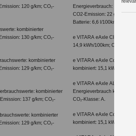
releva
Emission: 120 g/km; CO₂-
Energieverbrauch: 17,1kWh/10
CO2-Emission: 22 g/km; CO2-K
Batterie: 6,6 l/100km; CO2-Kl
swerte: kombinierter
Emission: 130 g/km; CO₂-
e VITARA eAxle Club (49 kW
14,9 kWh/100km; CO₂-Emissio
auchswerte: kombinierter
e VITARA eAxle Comfort (61 
Emission: 129 g/km; CO₂-
kombiniert: 15,1 kWh/100km;
e VITARA eAxle ALLGRIP-e C
erbrauchswerte: kombinierter
Energieverbrauch kombiniert
-Emission: 137 g/km; CO₂-
CO₂-Klasse: A.
e VITARA eAxle Comfort+ (61
auchswerte: kombinierter
kombiniert: 15,1 kWh/100km;
Emission: 129 g/km; CO₂-