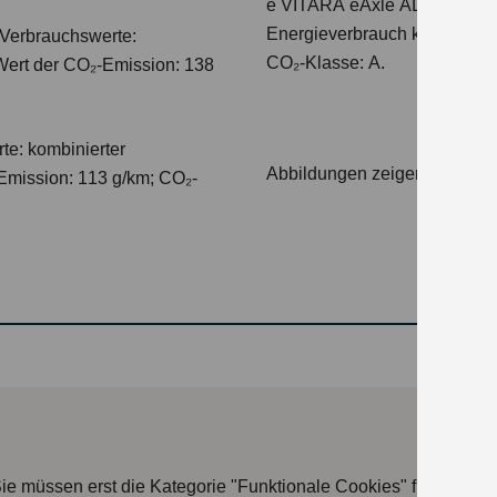
e VITARA eAxle ALLGRIP-e C
Energieverbrauch kombiniert
Verbrauchswerte:
CO₂-Klasse: A.
 Wert der CO₂-Emission: 138
te: kombinierter
Abbildungen zeigen Sondera
Emission: 113 g/km; CO₂-
ie müssen erst die Kategorie "Funktionale Cookies" freischalte