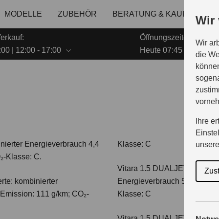
MODELLE
ZUBEHÖR
BERATUNG & KAUF
GE
Wir
erkauf:
Öffnungszeiten Service
Wir ar
00 | 12:00 - 17:00
Heute 07:45 - 12:00 | 1
die We
können
sogena
zustim
vorne
Ihre e
Einste
nierter Energieverbrauch 4,4
Klasse: C
unser
₂-Klasse: C.
Vitara 1.5 DUALJET HYBRI
Zus
te: kombinierter
Energieverbrauch 5,0 l/100km
-Emission: 111 g/km; CO₂-
Klasse: C
Vitara 1.5 DUALJET HYBRI