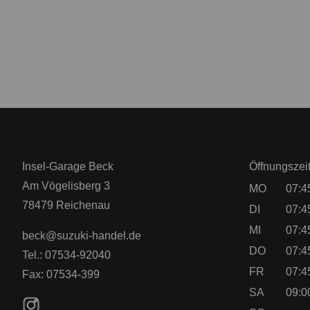
Insel-Garage Beck
Öffnungszei
Am Vögelisberg 3
MO
07:4
78479 Reichenau
DI
07:4
MI
07:4
beck@suzuki-handel.de
DO
07:4
Tel.: 07534-92040
FR
07:4
Fax: 07534-399
SA
09:0