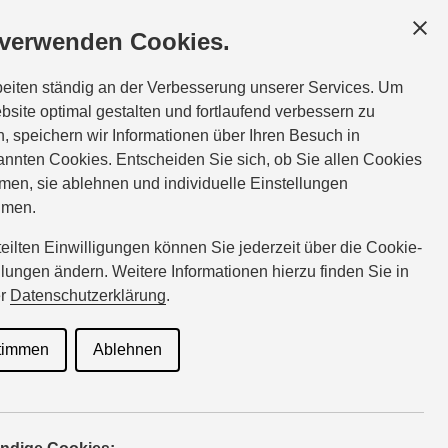
SCHÄFTSKUNDEN
SERVICE
ÜBER UNS
 verwenden Cookies.
:
Tel.:
07534-92040
beiten ständig an der Verbesserung unserer Services. Um
3:00 - 17:00
beck@suzuki-handel.de
bsite optimal gestalten und fortlaufend verbessern zu
, speichern wir Informationen über Ihren Besuch in
nnten Cookies. Entscheiden Sie sich, ob Sie allen Cookies
men, sie ablehnen und individuelle Einstellungen
hmen.
rteilten Einwilligungen können Sie jederzeit über die Cookie-
llungen ändern. Weitere Informationen hierzu finden Sie in
er
Datenschutzerklärung
.
D AGS Comfort+
Verbrauchswerte: kombinierter
timmen
Ablehnen
; kombinierter Wert der CO₂-Emission: 114 g/km; CO₂-
D ALLGRIP AGS Comfort
Verbrauchswerte: kombinierter