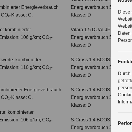
Notwe
mbinierter Energieverbrauch
Energieverbrauch 5,6 l/100km
Diese 
; CO₂-Klasse: C.
Klasse: D
Websit
Websit
e: kombinierter
Vitara 1.5 DUALJET HYBRI
Daten 
Emission: 106 g/km; CO₂-
Energieverbrauch 5,6 l/100km
Person
Klasse: D
werte: kombinierter
S-Cross 1.4 BOOSTERJET H
Funkt
Emission: 110 g/km; CO₂-
Energieverbrauch 5,4 l/100 
Durch 
Klasse: D
getrof
person
ombinierter Energieverbrauch
S-Cross 1.4 BOOSTERJET 
Cookie
; CO₂-Klasse: C.
Energieverbrauch 5,4 l/100 
Inform
Klasse: D
te: kombinierter
Emission: 106 g/km; CO₂-
S-Cross 1.4 BOOSTERJET H
Perfo
Energieverbrauch 5,8 l/100 