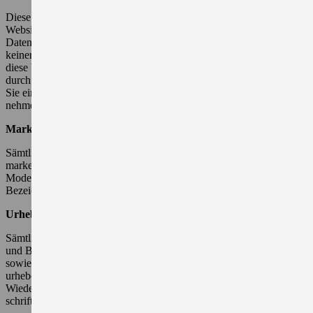
Diese Website enthält Hypertext-Links zu anderen Websites. Der
Website-Betreibende ist nicht verantwortlich für die Einhaltung von
Datenschutzbestimmungen auf diesen Websites und übernimmt
keinerlei Verantwortung für deren Inhalt. Ein Hypertext-Link auf
diese Website darf nur nach Erteilung einer vorherigen Einwilligung
durch unser Unternehmen durch Dritte eingerichtet werden. Sollten
Sie einen solchen Hyperlink auf unsere Website setzen wollen, so
nehmen Sie bitte vorher schriftlich Kontakt mit uns auf.
Markenzeichen
Sämtliche auf dieser Website verwendete Markenzeichen genießen
markenrechtlichen Schutz. Dies gilt insbesondere für
Modellbezeichnungen, Typenschilder, Logos, Embleme sowie die
Bezeichnungen von Service-Leistungen.
Urheberrechte, geistiges Eigentum
Sämtliche auf dieser Website veröffentlichten Informationen (Text-
und Bildmaterialien, Musik, Grafiken, Animationen, Videos etc.)
sowie deren Anordnung auf der Website genießen
urheberrechtlichen Schutz. Die Vervielfältigung, Verbreitung,
Wieder- bzw. Weitergabe und sonstige Nutzung ist ohne die
schriftliche Einwilligung des Website-Betreibers nicht gestattet.