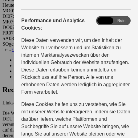
Heute 07:00 - 18:00
MO
07:00 - 18:00
DI
07:00 - 18:00
analytics
Performance und Analytics
Ja
Nein
MI
07:00 - 18:00
DO
07:00 - 18:00
Cookies:
FR
07:00 - 18:00
SA
08:30 - 12:00
Diese Daten verwenden wir, um den Inhalt der
SO
geschlossen
Website zur verbessern und um Statistiken zu
Tel.:
03761-2657
braungard@suzuki-handel.de
internen Marktanalysezwecken über den
Beratung
individuellen Gebrauch der Website anzufertigen.
Probefahrttermin
Diese Daten erlauben keinen unmittelbaren
Servicetermin
Kontakt
Rückschluss auf Ihre Person. Alle von uns
erhobenen Daten werden lediglich in aggregierter
Rechtshinweise
Form verarbeitet.
Links
Diese Cookies helfen uns zu verstehen, wie Sie
mit unserer Website interagieren, indem sie Daten
Die Website enthält Hypertext-Links zu anderen Websites. SUZUKI
DEUTSCHLAND GMBH oder unser Autohaus sind nicht
darüber liefern, welche Plattformen und
verantwortlich für die Einhaltung von Datenschutzbestimmungen
Suchbegriffe Sie auf unsere Website bringen, wie
auf diesen Websites und übernehmen keinerlei Verantwortung für
lange Sie auf unserer Website bleiben oder wie
deren Inhalt. Ein Link bzw. Hypertext-Link auf die Website unseres