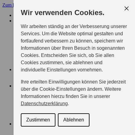
Zum Hauptinhalt
Menü
Wir verwenden Cookies.
FIRMA ARND BRAUNGARD
MODELLE
SUZUKI PKW
Wir arbeiten ständig an der Verbesserung unserer
SWIFT
Services. Um die Website optimal gestalten und
VITARA
fortlaufend verbessern zu können, speichern wir
S-CROSS
SWACE
Informationen über Ihren Besuch in sogenannten
ACROSS
Cookies. Entscheiden Sie sich, ob Sie allen
e VITARA
Cookies zustimmen, sie ablehnen und
ALLE SUZUKI MODELLE
ZUBEHÖR
individuelle Einstellungen vornehmen.
ÜBERSICHT
Keep it real
Ihre erteilten Einwilligungen können Sie jederzeit
BERATUNG & KAUF
über die Cookie-Einstellungen ändern. Weitere
AKTUELLE ANGEBOTE
Informationen hierzu finden Sie in unserer
FAHRZEUGBÖRSE
BERATUNG
Datenschutzerklärung
.
PROBEFAHRTTERMIN
ANGEBOT ANFORDERN
X-ITE SONDERMODELLE
Zustimmen
Ablehnen
GESCHÄFTSKUNDEN
ÜBERSICHT
PFLEGEDIENSTE