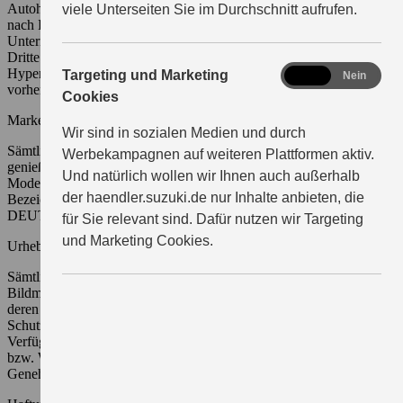
Autohauses oder von SUZUKI DEUTSCHLAND GMBH darf nur
viele Unterseiten Sie im Durchschnitt aufrufen.
nach Erteilung einer vorherigen Einwilligung durch unser
Unternehmen bzw. SUZUKI DEUTSCHLAND GMBH durch
Dritte eingerichtet werden. Sollten Sie einen solchen Link bzw.
Hyperlink auf unsere Website setzen wollen, so nehmen Sie bitte
marketing
Targeting und Marketing
Ja
Nein
vorher schriftlich Kontakt mit uns auf.
Cookies
Markenzeichen
Wir sind in sozialen Medien und durch
Sämtliche auf unseren Websites verwendeten Markenzeichen
Werbekampagnen auf weiteren Plattformen aktiv.
genießen markenrechtlichen Schutz. Dies gilt insbesondere für
Und natürlich wollen wir Ihnen auch außerhalb
Modellbezeichnungen, Typenschilder, Logos, Embleme sowie die
der haendler.suzuki.de nur Inhalte anbieten, die
Bezeichnungen von Service-Leistungen der SUZUKI
DEUTSCHLAND GMBH.
für Sie relevant sind. Dafür nutzen wir Targeting
und Marketing Cookies.
Urheberrechtliches, geistiges Eigentum
Sämtliche auf der Website veröffentlichten Informationen (Text- und
Bildmaterialien, Musik, Grafiken, Animationen, Videos etc.) sowie
deren Anordnung auf der Website genießen urheberrechtlichen
Schutz und unterliegen dem Urheberrecht desjenigen, der diese zur
Verfügung gestellt hat. Die Vervielfältigung, Verbreitung, Wieder-
bzw. Weitergabe und sonstige Nutzung ist ohne die schriftliche
Genehmigung des Urhebers nicht gestattet.