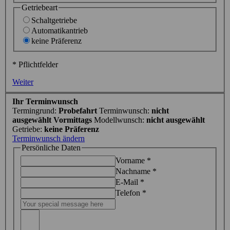
Getriebeart
Schaltgetriebe
Automatikantrieb
keine Präferenz
*
Pflichtfelder
Weiter
Ihr Terminwunsch
Termingrund:
Probefahrt
Terminwunsch:
nicht
ausgewählt
Vormittags
Modellwunsch:
nicht ausgewählt
Getriebe:
keine Präferenz
Terminwunsch ändern
Persönliche Daten
Vorname
*
Nachname
*
E-Mail
*
Telefon
*