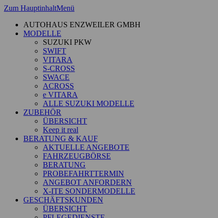
Zum Hauptinhalt
Menü
AUTOHAUS ENZWEILER GMBH
MODELLE
SUZUKI PKW
SWIFT
VITARA
S-CROSS
SWACE
ACROSS
e VITARA
ALLE SUZUKI MODELLE
ZUBEHÖR
ÜBERSICHT
Keep it real
BERATUNG & KAUF
AKTUELLE ANGEBOTE
FAHRZEUGBÖRSE
BERATUNG
PROBEFAHRTTERMIN
ANGEBOT ANFORDERN
X-ITE SONDERMODELLE
GESCHÄFTSKUNDEN
ÜBERSICHT
PFLEGEDIENSTE