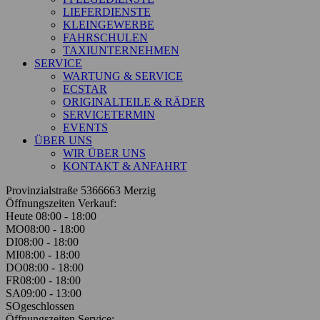
LIEFERDIENSTE
KLEINGEWERBE
FAHRSCHULEN
TAXIUNTERNEHMEN
SERVICE
WARTUNG & SERVICE
ECSTAR
ORIGINALTEILE & RÄDER
SERVICETERMIN
EVENTS
ÜBER UNS
WIR ÜBER UNS
KONTAKT & ANFAHRT
Provinzialstraße 53
66663 Merzig
Öffnungszeiten Verkauf:
Heute 08:00 - 18:00
MO
08:00 - 18:00
DI
08:00 - 18:00
MI
08:00 - 18:00
DO
08:00 - 18:00
FR
08:00 - 18:00
SA
09:00 - 13:00
SO
geschlossen
Öffnungszeiten Service: