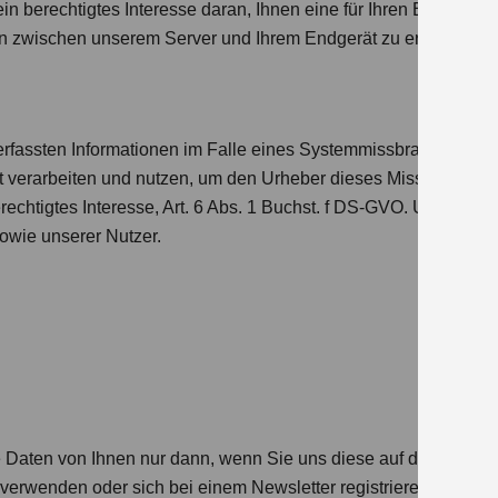
in berechtigtes Interesse daran, Ihnen eine für Ihren Browser o
n zwischen unserem Server und Ihrem Endgerät zu ermögliche
fassten Informationen im Falle eines Systemmissbrauchs in Z
t verarbeiten und nutzen, um den Urheber dieses Missbrauchs z
rechtigtes Interesse, Art. 6 Abs. 1 Buchst. f DS-GVO. Unser bere
sowie unserer Nutzer.
aten von Ihnen nur dann, wenn Sie uns diese auf der Website 
r verwenden oder sich bei einem Newsletter registrieren, eine 