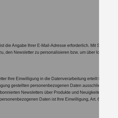
t die Angabe Ihrer E-Mail-Adresse erforderlich. Mit Stern (*) 
zu, den Newsletter zu personalisieren bzw. um über lokale Ange
r Ihre Einwilligung in die Datenverarbeitung erteilt haben, ve
fügung gestellten personenbezogenen Daten ausschließlich daz
abonnierten Newsletters über Produkte und Neuigkeiten rund u
 personenbezogenen Daten ist Ihre Einwilligung, Art. 6 Abs. 1 