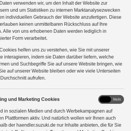
Daten verwenden wir, um den Inhalt der Website zur
sern und um Statistiken zu internen Marktanalysezwecken
en individuellen Gebrauch der Website anzufertigen. Diese
erlauben keinen unmittelbaren Rückschluss auf Ihre
rift, Ihre Email-Adresse
. Alle von uns erhobenen Daten werden lediglich in
e Ihre Identität nicht
ierter Form verarbeitet.
Cookies helfen uns zu verstehen, wie Sie mit unserer
e interagieren, indem sie Daten darüber liefern, welche
ormen und Suchbegriffe Sie auf unsere Website bringen, wie
Sie auf unserer Website bleiben oder wie viele Unterseiten
 Durchschnitt aufrufen.
AND GMBH, Suzuki-Allee 7,
marketing
ting und Marketing Cookies
Ja
Nein
nd in sozialen Medien und durch Werbekampagnen auf
en Plattformen aktiv. Und natürlich wollen wir Ihnen auch
alb der haendler.suzuki.de nur Inhalte anbieten, die für Sie