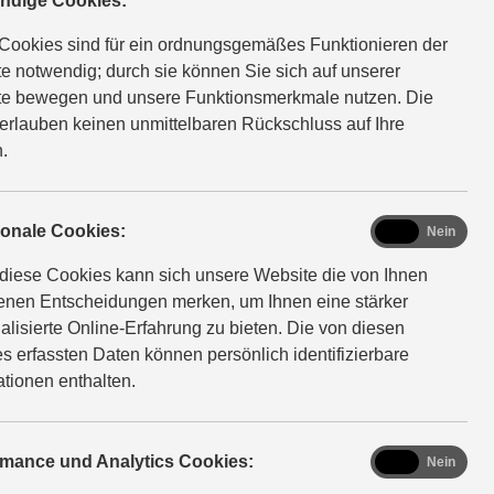
ndige Cookies:
Cookies sind für ein ordnungsgemäßes Funktionieren der
e notwendig; durch sie können Sie sich auf unserer
e bewegen und unsere Funktionsmerkmale nutzen. Die
Sicherheit Ihrer
erlauben keinen unmittelbaren Rückschluss auf Ihre
en Überblick darüber
.
en umgehen und deren
functional
ionale Cookies:
Ja
Nein
diese Cookies kann sich unsere Website die von Ihnen
fenen Entscheidungen merken, um Ihnen eine stärker
t ist bzw. von der mittels
alisierte Online-Erfahrung zu bieten. Die von diesen
rklärung findet keine
s erfassten Daten können persönlich identifizierbare
inden.
ationen enthalten.
analytics
rmance und Analytics Cookies:
Ja
Nein