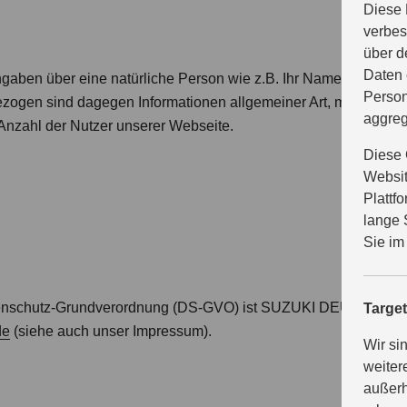
Diese 
verbes
über d
Daten 
ben über eine natürliche Person wie z.B. Ihr Name, Ihre Ansch
Person
ogen sind dagegen Informationen allgemeiner Art, mit deren Hilf
aggreg
e Anzahl der Nutzer unserer Webseite.
Diese 
Websit
Plattf
lange 
Sie im
-Datenschutz-Grundverordnung (DS-GVO) ist SUZUKI DEUTSCHL
Targe
de
(siehe auch unser Impressum).
Wir si
weiter
außerh