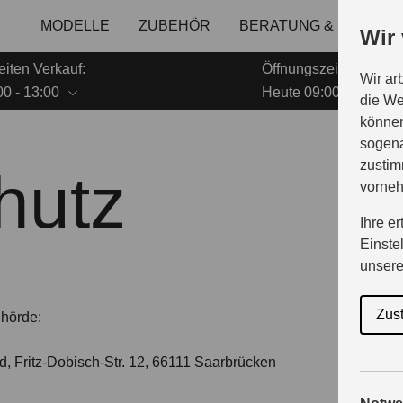
MODELLE
ZUBEHÖR
BERATUNG & KAUF
Wir
iten Verkauf:
Öffnungszeiten Servic
Wir ar
0 - 13:00
Heute 09:00 - 13:00
die We
können
sogena
zustim
hutz
vorne
Ihre e
Einste
unser
Zus
ehörde:
 Fritz-Dobisch-Str. 12, 66111 Saarbrücken