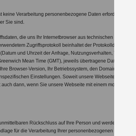
st keine Verarbeitung personenbezogene Daten erforderlich. Si
er Sie sind.
ffsdaten, die uns Ihr Internetbrowser aus technischen Gründen z
erwendetem Zugriffsprotokoll beinhaltet der Protokolldatensatz
 (Datum und Uhrzeit der Anfrage, Nutzungsverhalten, Verweilda
 Greenwich Mean Time (GMT), jeweils übertragene Datenmenge et
, Ihre Browser-Version, Ihr Betriebssystem, den Domainnamen u
tenspezifischen Einstellungen. Soweit unsere Webseite Cookies 
lt auch dann, wenn Sie unsere Webseite mit einem mobilen Endg
 unmittelbaren Rückschluss auf Ihre Person und werden zur Ve
lage für die Verarbeitung Ihrer personenbezogenen Daten ist ei