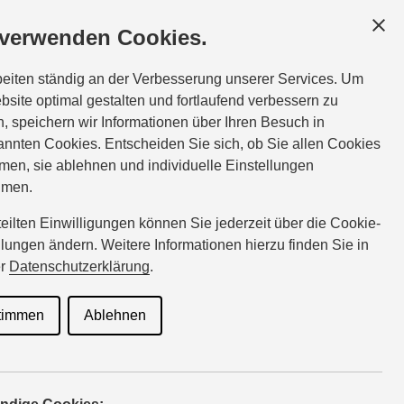
GESCHÄFTSKUNDEN
SERVICE
ÜBER UNS
 verwenden Cookies.
e:
Tel.:
06861-93978-0
beiten ständig an der Verbesserung unserer Services. Um
enzweiler@suzuki-handel.de
bsite optimal gestalten und fortlaufend verbessern zu
, speichern wir Informationen über Ihren Besuch in
nnten Cookies. Entscheiden Sie sich, ob Sie allen Cookies
men, sie ablehnen und individuelle Einstellungen
hmen.
rteilten Einwilligungen können Sie jederzeit über die Cookie-
llungen ändern. Weitere Informationen hierzu finden Sie in
er
Datenschutzerklärung
.
timmen
Ablehnen