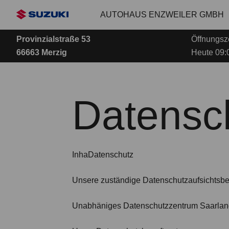
Zum
AUTOHAUS ENZWEILER GMBH
Hauptinhalt
Provinzialstraße 53
Öffnungsze
66663 Merzig
Heute 09:0
Datensc
InhaDatenschutz
Unsere zuständige Datenschutzaufsichtsb
Unabhäniges Datenschutzzentrum Saarland,