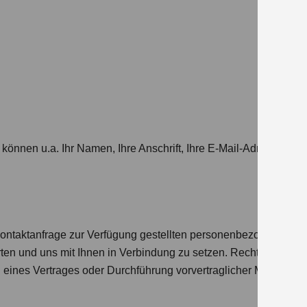
können u.a. Ihr Namen, Ihre Anschrift, Ihre E-Mail-Adresse, I
 Kontaktanfrage zur Verfügung gestellten personenbezogenen Da
ten und uns mit Ihnen in Verbindung zu setzen. Rechtsgrundlage
 eines Vertrages oder Durchführung vorvertraglicher Maßnahmen,