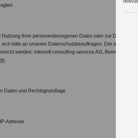
releva
ragten
d Nutzung Ihrer personenbezogenen Daten oder zur Durchsetzu
sich bitte an unseren Datenschutzbeauftragen. Der aktuelle D
erreicht werden: intersoft consulting services AG, Beim Strohh
de
.
r Daten und Rechtsgrundlage
 IP-Adresse