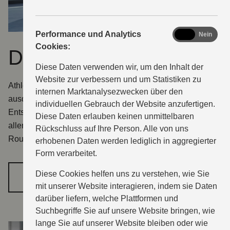
analytics
Performance und Analytics
Ja
Nein
Cookies:
Design
Diese Daten verwenden wir, um den Inhalt der
Website zur verbessern und um Statistiken zu
Athletisch im Ganzen, raffiniert im Detail. Das
internen Marktanalysezwecken über den
ausdrucksstarke SUV-Design des S-Cross, seine
individuellen Gebrauch der Website anzufertigen.
Entschlossenheit ausstrahlende Linienführung, gibt von
Diese Daten erlauben keinen unmittelbaren
allen Seiten zu erkennen: Hier beginnt der Weg aus der
Rückschluss auf Ihre Person. Alle von uns
Routine.
erhobenen Daten werden lediglich in aggregierter
Form verarbeitet.
Diese Cookies helfen uns zu verstehen, wie Sie
PROBEFAHRT VEREINBAREN
mit unserer Website interagieren, indem sie Daten
darüber liefern, welche Plattformen und
Suchbegriffe Sie auf unsere Website bringen, wie
lange Sie auf unserer Website bleiben oder wie