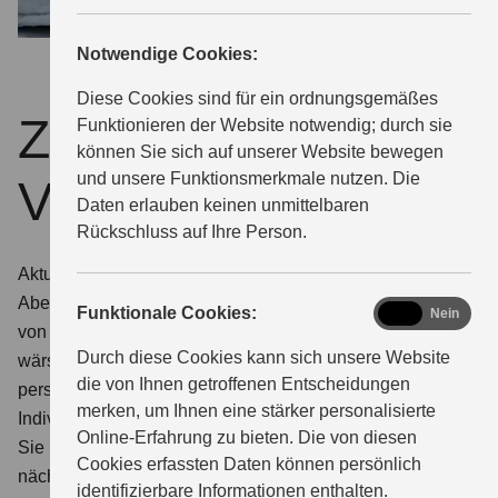
Notwendige Cookies:
ÜBER UNS
Diese Cookies sind für ein ordnungsgemäßes
Zurzeit keine
Funktionieren der Website notwendig; durch sie
können Sie sich auf unserer Website bewegen
und unsere Funktionsmerkmale nutzen. Die
Veranstaltung.
Daten erlauben keinen unmittelbaren
Rückschluss auf Ihre Person.
Aktuell stehen bei uns keine Events unmittelbar bevor.
Aber das kann sich schnell ändern. Es lohnt sich also,
functional
Funktionale Cookies:
Ja
Nein
von Zeit zu Zeit auf dieser Seite reinzuschauen. Wie
Durch diese Cookies kann sich unsere Website
wärs in der Zwischenzeit mit einem Event für Sie ganz
die von Ihnen getroffenen Entscheidungen
persönlich:
merken, um Ihnen eine stärker personalisierte
Individuelle Beratung zu Ihrem Wunschmodell.
Online-Erfahrung zu bieten. Die von diesen
Sie möchten Ihr favorisiertes Suzuki Modell aus
Cookies erfassten Daten können persönlich
nächster Nähe kennenlernen? Wir organisieren gerne
identifizierbare Informationen enthalten.