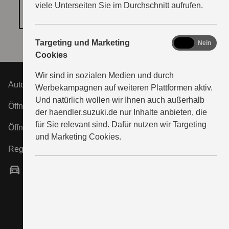
viele Unterseiten Sie im Durchschnitt aufrufen.
COOKIE‑EINSTELLUNGEN ÖFFNEN
marketing
Targeting und Marketing
Ja
Nein
Cookies
Wir sind in sozialen Medien und durch
Autohaus Erben & Erben GmbH & Co. KG
Werbekampagnen auf weiteren Plattformen aktiv.
Und natürlich wollen wir Ihnen auch außerhalb
Öffnungszeiten Verkauf:
der haendler.suzuki.de nur Inhalte anbieten, die
für Sie relevant sind. Dafür nutzen wir Targeting
Öffnungszeiten Service:
und Marketing Cookies.
Registergericht:
Vertragshändler
Verkauf neuer und gebrauchter Fahrzeuge,
Finanzdienstleistungen sowie Verkauf von Zubehör
und Ersatzteilen vor Ort.
Autorisierte Werkstatt für SUZUKI-Automobile.