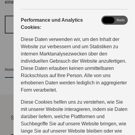
eine persönliche Beratung und eine Probefahrt für Sie.
analytics
Performance und Analytics
Ja
Nein
TERMIN VEREINBAREN
Cookies:
Diese Daten verwenden wir, um den Inhalt der
Website zur verbessern und um Statistiken zu
internen Marktanalysezwecken über den
individuellen Gebrauch der Website anzufertigen.
Diese Daten erlauben keinen unmittelbaren
Home
Service
Events
nach oben
Rückschluss auf Ihre Person. Alle von uns
erhobenen Daten werden lediglich in aggregierter
Form verarbeitet.
Diese Cookies helfen uns zu verstehen, wie Sie
mit unserer Website interagieren, indem sie Daten
darüber liefern, welche Plattformen und
Sie müssen erst die Kategorie "Funktionale Cookies"
Suchbegriffe Sie auf unsere Website bringen, wie
freischalten.
lange Sie auf unserer Website bleiben oder wie