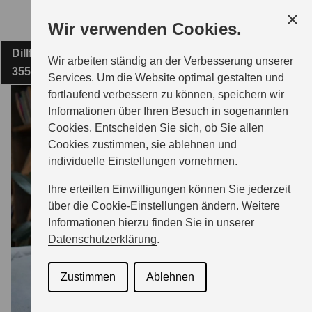
Zum
Wir verwenden Cookies.
Hauptinhalt
Dillfeld 31
AUTOHAUS ERBEN & ERBEN GMBH & CO. KG
Wir arbeiten ständig an der Verbesserung unserer
35576 Wetzlar
Services. Um die Website optimal gestalten und
fortlaufend verbessern zu können, speichern wir
MODELLE
Informationen über Ihren Besuch in sogenannten
Cookies. Entscheiden Sie sich, ob Sie allen
Cookies zustimmen, sie ablehnen und
ZUBEHÖR
individuelle Einstellungen vornehmen.
Ihre erteilten Einwilligungen können Sie jederzeit
BERATUNG & KAUF
über die Cookie-Einstellungen ändern. Weitere
Informationen hierzu finden Sie in unserer
Datenschutzerklärung
.
GESCHÄFTSKUNDEN
Zustimmen
Ablehnen
SERVICE