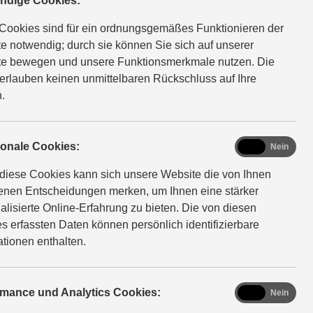
ndige Cookies:
Cookies sind für ein ordnungsgemäßes Funktionieren der
e notwendig; durch sie können Sie sich auf unserer
e bewegen und unsere Funktionsmerkmale nutzen. Die
erlauben keinen unmittelbaren Rückschluss auf Ihre
.
functional
ionale Cookies:
Ja
Nein
diese Cookies kann sich unsere Website die von Ihnen
fenen Entscheidungen merken, um Ihnen eine stärker
alisierte Online-Erfahrung zu bieten. Die von diesen
s erfassten Daten können persönlich identifizierbare
ationen enthalten.
analytics
rmance und Analytics Cookies:
Ja
Nein