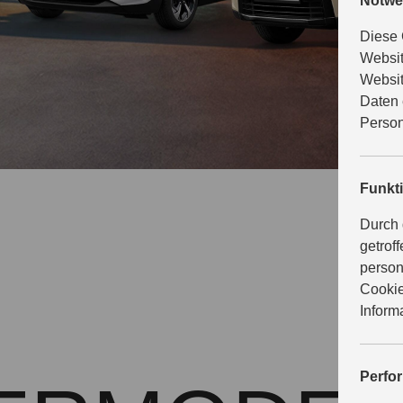
Notwe
Diese 
Websit
Websit
Daten 
Person
Funkt
Durch 
getrof
person
Cookie
Inform
Perfo