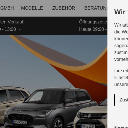
 GMBH
MODELLE
ZUBEHÖR
BERATUNG & KAUF
Wir
ten Verkauf:
Öffnungszeiten Service:
Wir ar
 - 13:00
Heute 09:00 - 12:00
die We
können
sogena
zustim
vorne
Ihre e
Einste
unser
Zus