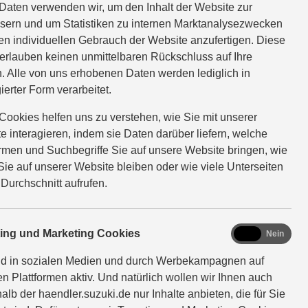
LE
Daten verwenden wir, um den Inhalt der Website zur
sern und um Statistiken zu internen Marktanalysezwecken
en individuellen Gebrauch der Website anzufertigen. Diese
erlauben keinen unmittelbaren Rückschluss auf Ihre
. Alle von uns erhobenen Daten werden lediglich in
nende Designelemente und
ierter Form verarbeitet.
ischer, den Alleskönner S-
Cookies helfen uns zu verstehen, wie Sie mit unserer
e interagieren, indem sie Daten darüber liefern, welche
ormen und Suchbegriffe Sie auf unsere Website bringen, wie
Sie auf unserer Website bleiben oder wie viele Unterseiten
 Durchschnitt aufrufen.
marketing
ting und Marketing Cookies
Ja
Nein
nd in sozialen Medien und durch Werbekampagnen auf
en Plattformen aktiv. Und natürlich wollen wir Ihnen auch
ITE
alb der haendler.suzuki.de nur Inhalte anbieten, die für Sie