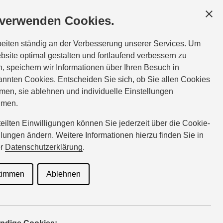
GESCHÄFTSKUNDEN
SERVICE
ÜBER UNS
 verwenden Cookies.
Tel.:
07340-478
beiten ständig an der Verbesserung unserer Services. Um
gerstenlauer@suzuki-handel.de
bsite optimal gestalten und fortlaufend verbessern zu
, speichern wir Informationen über Ihren Besuch in
nnten Cookies. Entscheiden Sie sich, ob Sie allen Cookies
men, sie ablehnen und individuelle Einstellungen
hmen.
rteilten Einwilligungen können Sie jederzeit über die Cookie-
llungen ändern. Weitere Informationen hierzu finden Sie in
er
Datenschutzerklärung
.
timmen
Ablehnen