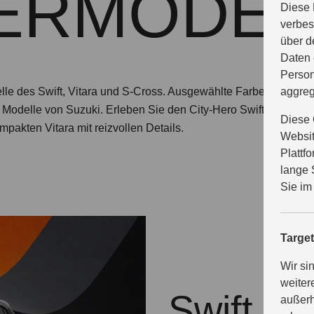
ERMODEL
Diese 
verbes
über d
Daten 
Person
le des Swift, Vitara und S-Cross. Ausgewählte Farben, span
aggreg
en Modelle von Suzuki. Erleben Sie den City-Hero Swift noch styl
Diese 
mpakten Vitara mit reizvollen Details.
Websit
Plattf
lange 
Sie im
Targe
Wir si
weiter
Swift X-
außerh