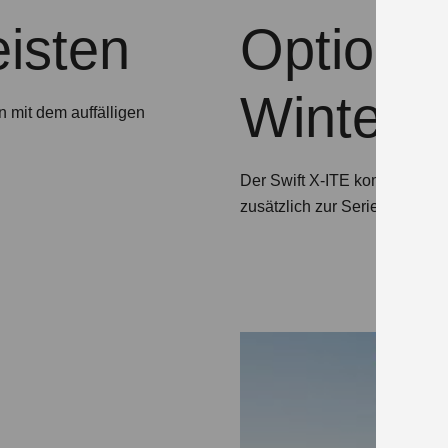
eisten
Optional
Winterk
n mit dem auffälligen
Der Swift X-ITE kommt optiona
zusätzlich zur Serienbereifun