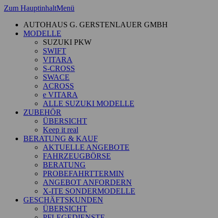
Zum Hauptinhalt
Menü
AUTOHAUS G. GERSTENLAUER GMBH
MODELLE
SUZUKI PKW
SWIFT
VITARA
S-CROSS
SWACE
ACROSS
e VITARA
ALLE SUZUKI MODELLE
ZUBEHÖR
ÜBERSICHT
Keep it real
BERATUNG & KAUF
AKTUELLE ANGEBOTE
FAHRZEUGBÖRSE
BERATUNG
PROBEFAHRTTERMIN
ANGEBOT ANFORDERN
X-ITE SONDERMODELLE
GESCHÄFTSKUNDEN
ÜBERSICHT
PFLEGEDIENSTE