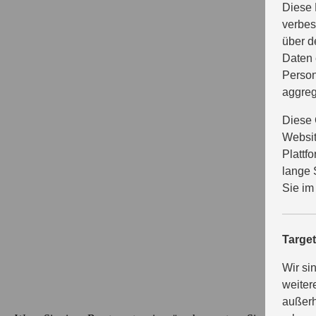
Diese 
verbes
über d
Daten 
Person
aggreg
Diese 
Websit
Plattf
lange 
Sie im
Targe
Wir si
weiter
außerh