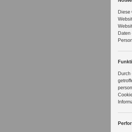
Notwe
Diese 
Websit
Websit
Daten 
Person
Funkt
Durch 
getrof
person
Cookie
Inform
Perfo