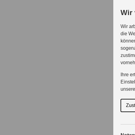
Wir
Wir ar
die We
können
sogena
zustim
vorne
Ihre e
Einste
unser
Zus