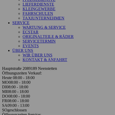
LIEFERDIENSTE
KLEINGEWERBE
FAHRSCHULEN
TAXIUNTERNEHMEN
SERVICE
WARTUNG & SERVICE
ECSTAR
ORIGINALTEILE & RÄDER
SERVICETERMIN
EVENTS
ÜBER UNS
WIR ÜBER UNS
KONTAKT & ANFAHRT
Hauptstraße 20
89189 Neenstetten
Öffnungszeiten Verkauf:
Heute 08:00 - 18:00
MO
08:00 - 18:00
DI
08:00 - 18:00
MI
08:00 - 18:00
DO
08:00 - 18:00
FR
08:00 - 18:00
SA
09:00 - 13:00
SO
geschlossen
Öffnungszeiten Service: