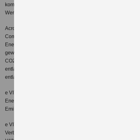
kombinierter Energieverbrauch 4,5 l/100km; kombinierter
Wert der CO2-Emission: 102 g/km; CO2-Klasse: C.
Across 2.5 PLUG-IN HYBRID CVT
Comfort+
Verbrauchswerte: gewichtet kombinierter
Energieverbrauch: 17,1kWh/100km plus 1,0 l/100 km;
gewichtet kombinierter Wert der CO2-Emission: 22 g/km;
CO2-Klasse: B; kombinierter Kraftstoffverbrauch bei
entladener Batterie: 6,6 l/100km; CO2-Klasse (bei
entladener Batterie): E.
e VITARA eAxle Club (49 kWh-Batterie)
Verbrauchswerte:
Energieverbrauch kombiniert: 14,9 kWh/100km; CO₂-
Emissionen kombiniert: 0 g/km; CO₂-Klasse: A.
e VITARA eAxle Comfort (61 kWh-Batterie)
Verbrauchswerte: Energieverbrauch kombiniert: 15,1