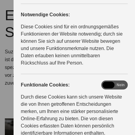
ECSTAR by
Notwendige Cookies:
ÜBER UNS
Suzuki
Diese Cookies sind für ein ordnungsgemäßes
Funktionieren der Website notwendig; durch sie
können Sie sich auf unserer Website bewegen
und unsere Funktionsmerkmale nutzen. Die
Suzuki Qualität auch bei Schutz und Pflege. ECSTAR
Daten erlauben keinen unmittelbaren
ist die von Suzuki entwickelte Marke für Motoröle und
Rückschluss auf Ihre Person.
spezielle Pflegeprodukte. So schützen Sie Ihr Fahrzeug
vor zu schnellem Verschleiß. Damit er so langlebig und
zuverlässig bleibt, wie Sie es von Suzuki gewohnt sind.
functional
Funktionale Cookies:
Ja
Nein
Durch diese Cookies kann sich unsere Website
die von Ihnen getroffenen Entscheidungen
merken, um Ihnen eine stärker personalisierte
Online-Erfahrung zu bieten. Die von diesen
Cookies erfassten Daten können persönlich
identifizierbare Informationen enthalten.