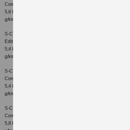
Comfort+
Verbrauchswerte: kombinierter Energieverbrauch
5,6 l/100km; kombinierter Wert der CO₂-Emission: 127
g/km; CO₂-Klasse: D
S-Cross 1.4 BOOSTERJET HYBRID
Edition
Verbrauchswerte: kombinierter Energieverbrauch
5,4 l/100 km; kombinierter Wert der CO2-Emission: 121
g/km; CO2-Klasse: D
S-Cross 1.4 BOOSTERJET HYBRID
Comfort
Verbrauchswerte: kombinierter Energieverbrauch
5,4 l/100 km; kombinierter Wert der CO2-Emission: 121
g/km; CO2-Klasse: D
S-Cross 1.4 BOOSTERJET HYBRID AT
Comfort
Verbrauchswerte: kombinierter Energieverbrauch
5,8 l/100 km; kombinierter Wert der CO2-Emission: 132