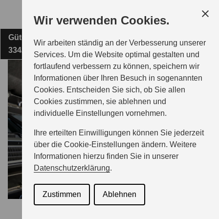
Zum
Wir verwenden Cookies.
Hauptinhalt
Gütersloher Straße 33
AUTOHAUS GRUNDMEIER GMBH
Wir arbeiten ständig an der Verbesserung unserer
33428 Harsewinkel
Services. Um die Website optimal gestalten und
fortlaufend verbessern zu können, speichern wir
MODELLE
Informationen über Ihren Besuch in sogenannten
Cookies. Entscheiden Sie sich, ob Sie allen
Cookies zustimmen, sie ablehnen und
ZUBEHÖR
individuelle Einstellungen vornehmen.
Ihre erteilten Einwilligungen können Sie jederzeit
BERATUNG & KAUF
über die Cookie-Einstellungen ändern. Weitere
Informationen hierzu finden Sie in unserer
Datenschutzerklärung
.
GESCHÄFTSKUNDEN
Zustimmen
Ablehnen
SERVICE