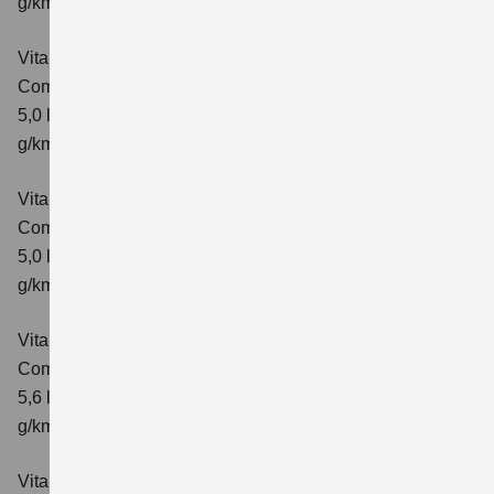
g/km; CO₂-Klasse: E
Vitara 1.5 DUALJET HYBRID AGS
Comfort
Verbrauchswerte: kombinierter Energieverbrauch
5,0 l/100km; kombinierter Wert der CO₂-Emission: 113
g/km; CO₂-Klasse: C
Vitara 1.5 DUALJET HYBRID AGS
Comfort+
Verbrauchswerte: kombinierter Energieverbrauch
5,0 l/100km; kombinierter Wert der CO₂-Emission: 114
g/km; CO₂-Klasse: C
Vitara 1.5 DUALJET HYBRID ALLGRIP AGS
Comfort
Verbrauchswerte: kombinierter Energieverbrauch
5,6 l/100km; kombinierter Wert der CO₂-Emission: 126
g/km; CO₂-Klasse: D
Vitara 1.5 DUALJET HYBRID ALLGRIP AGS