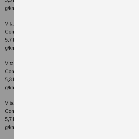
5,3 l/100km; kombinierter Wert der CO₂-Emission: 119
g/km; CO₂-Klasse: D
Vitara 1.4 BOOSTERJET HYBRID AT
Comfort
Verbrauchswerte: kombinierter Energieverbrauch
5,7 l/100 km; kombinierter Wert der CO₂-Emission: 129
g/km; CO₂-Klasse: D
Vitara 1.4 BOOSTERJET HYBRID
Comfort+
Verbrauchswerte: kombinierter Energieverbrauch
5,3 l/100km; kombinierter Wert der CO₂-Emission: 120
g/km; CO₂-Klasse: D
Vitara 1.4 BOOSTERJET HYBRID AT
Comfort+
Verbrauchswerte: kombinierter Energieverbrauch
5,7 l/100km; kombinierter Wert der CO₂-Emission: 130
g/km; CO₂-Klasse: D