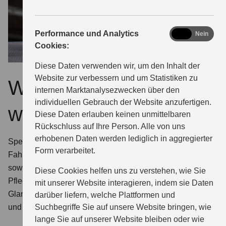
analytics
Performance und Analytics
Ja
Nein
Cookies:
Diese Daten verwenden wir, um den Inhalt der
Website zur verbessern und um Statistiken zu
Warum ECSTAR
internen Marktanalysezwecken über den
individuellen Gebrauch der Website anzufertigen.
wählen?
Diese Daten erlauben keinen unmittelbaren
Rückschluss auf Ihre Person. Alle von uns
erhobenen Daten werden lediglich in aggregierter
Speziell für Suzuki entwickelt. Bei uns finden Sie für jeden
Form verarbeitet.
Fahrzeugtyp das optimal geeignete ECSTAR Motoröl
sowie die komplette Serie zertifizierter ECSTAR
Diese Cookies helfen uns zu verstehen, wie Sie
Pflegemittel: Glasreiniger, Insektenentferner, Enteiser,
mit unserer Website interagieren, indem sie Daten
Glanzspray, Innenraumreiniger, Felgenreiniger, Bremsen-
darüber liefern, welche Plattformen und
Suchbegriffe Sie auf unsere Website bringen, wie
und Teilereiniger.
lange Sie auf unserer Website bleiben oder wie