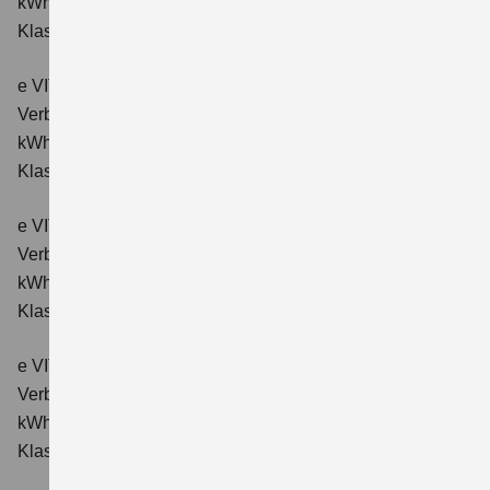
kWh/100km; CO₂-Emissionen kombiniert: 0 g/km; CO₂-
Klasse: A.
e VITARA eAxle ALLGRIP-e Comfort (61 kWh-Batterie)
Verbrauchswerte: Energieverbrauch kombiniert: 16,6
kWh/100km; CO₂-Emissionen kombiniert: 0 g/km; CO₂-
Klasse: A.
e VITARA eAxle Comfort+ (61 kWh-Batterie)
Verbrauchswerte: Energieverbrauch kombiniert: 15,1
kWh/100km; CO₂-Emissionen kombiniert: 0 g/km; CO₂-
Klasse: A.
e VITARA eAxle ALLGRIP-e Comfort+ (61 kWh-Batterie)
Verbrauchswerte: Energieverbrauch kombiniert: 16,6
kWh/100 km; CO₂-Emissionen kombiniert: 0 g/km; CO₂-
Klasse: A.