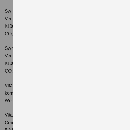
Swift 1.2 DUALJET HYBRID CVT Comfort+
Verbrauchswerte: kombinierter Energieverbrauch 4,7
l/100km; kombinierter Wert der CO₂-Emission: 106 g/km;
CO₂-Klasse: C.
Swift 1.2 DUALJET HYBRID ALLGRIP Comfort+
Verbrauchswerte: kombinierter Energieverbrauch 4,9
l/100km; kombinierter Wert der CO₂-Emission: 110 g/km;
CO₂-Klasse: C.
Vitara 1.4 BOOSTERJET HYBRID Club
Verbrauchswerte:
kombinierter Energieverbrauch 5,3 l/100km; kombinierter
Wert der CO₂-Emission: 119 g/km; CO₂-Klasse: D
Vitara 1.4 BOOSTERJET HYBRID
Comfort
Verbrauchswerte: kombinierter Energieverbrauch