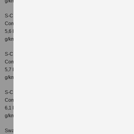
g/km; CO2-Klasse: D
S-Cross 1.4 BOOSTERJET HYBRID ALLGRIP
Comfort
Verbrauchswerte: kombinierter Energieverbrauch
5,6 l/100 km; kombinierter Wert der CO2-Emission: 131
g/km; CO2-Klasse: D
S-Cross 1.4 BOOSTERJET HYBRID ALLGRIP
Comfort+
Verbrauchswerte: kombinierter Energieverbrauch
5,7 l/100 km; kombinierter Wert der CO2-Emission: 131
g/km; CO2-Klasse: D
S-Cross 1.4 BOOSTERJET HYBRID ALLGRIP AT
Comfort+
Verbrauchswerte: kombinierter Energieverbrauch
6,1 l/100 km; kombinierter Wert der CO2-Emission: 141
g/km; CO2-Klasse: E
Swace 1.8 HYBRID CVT Comfort+
Verbrauchswerte: