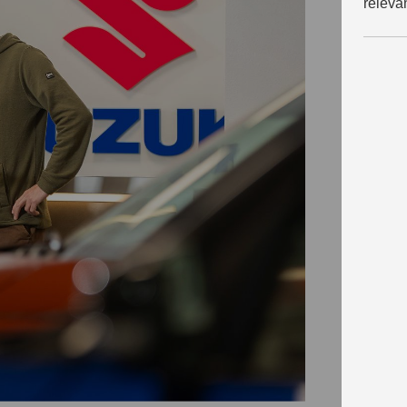
releva
w
I
S
p