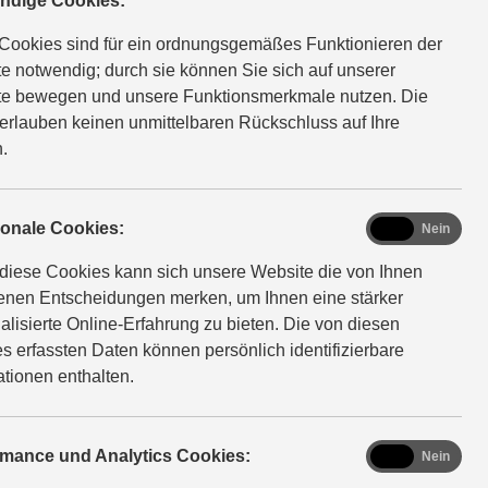
ndige Cookies:
ngreiche Auswahl an Zubehör. Natürlich Original von
Cookies sind für ein ordnungsgemäßes Funktionieren der
e notwendig; durch sie können Sie sich auf unserer
e bewegen und unsere Funktionsmerkmale nutzen. Die
erlauben keinen unmittelbaren Rückschluss auf Ihre
.
functional
ionale Cookies:
Ja
Nein
diese Cookies kann sich unsere Website die von Ihnen
fenen Entscheidungen merken, um Ihnen eine stärker
alisierte Online-Erfahrung zu bieten. Die von diesen
s erfassten Daten können persönlich identifizierbare
i
ationen enthalten.
analytics
rmance und Analytics Cookies:
Ja
Nein