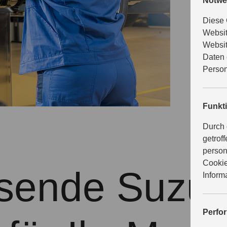
Notwe
eine umfa
Suzuki.
Diese 
Websit
Websit
Daten 
Person
Funkt
Durch 
getrof
person
Cookie
sende Suzuk
Inform
Perfo