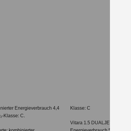
Wir berat
mit uns un
Bedürfnis
JE
nierter Energieverbrauch 4,4
Klasse: C
₂-Klasse: C.
Vitara 1.5 DUALJET HYBRI
te: kombinierter
Energieverbrauch 5,0 l/100km