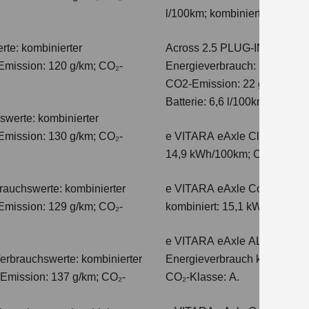
l/100km; kombinierter Wert 
te: kombinierter
Across 2.5 PLUG-IN HYBRID
Emission: 120 g/km; CO₂-
Energieverbrauch: 17,1kWh/10
CO2-Emission: 22 g/km; CO2-K
Batterie: 6,6 l/100km; CO2-Kl
swerte: kombinierter
Emission: 130 g/km; CO₂-
e VITARA eAxle Club (49 kW
14,9 kWh/100km; CO₂-Emissio
auchswerte: kombinierter
e VITARA eAxle Comfort (61 
Emission: 129 g/km; CO₂-
kombiniert: 15,1 kWh/100km;
e VITARA eAxle ALLGRIP-e C
erbrauchswerte: kombinierter
Energieverbrauch kombiniert
-Emission: 137 g/km; CO₂-
CO₂-Klasse: A.