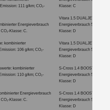
-Emission: 111 g/km; CO₂-
Klasse: C
Vitara 1.5 DUALJET HYBRI
mbinierter Energieverbrauch
Energieverbrauch 5,6 l/100km
; CO₂-Klasse: C.
Klasse: D
e: kombinierter
Vitara 1.5 DUALJET HYBRI
Emission: 106 g/km; CO₂-
Energieverbrauch 5,6 l/100km
Klasse: D
werte: kombinierter
S-Cross 1.4 BOOSTERJET H
Emission: 110 g/km; CO₂-
Energieverbrauch 5,4 l/100 
Klasse: D
ombinierter Energieverbrauch
S-Cross 1.4 BOOSTERJET 
; CO₂-Klasse: C.
Energieverbrauch 5,4 l/100 
Klasse: D