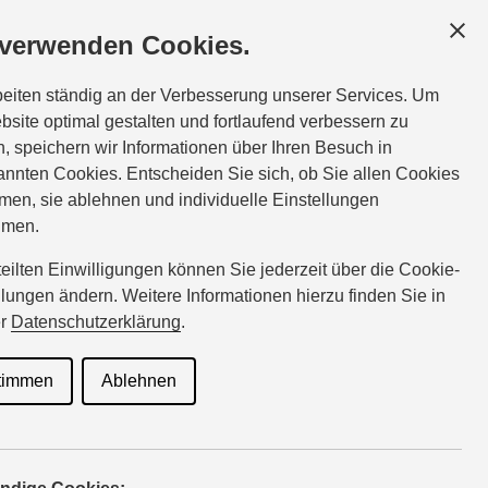
UNDEN
SERVICE
ÜBER UNS
 verwenden Cookies.
beiten ständig an der Verbesserung unserer Services. Um
bsite optimal gestalten und fortlaufend verbessern zu
, speichern wir Informationen über Ihren Besuch in
nnten Cookies. Entscheiden Sie sich, ob Sie allen Cookies
i Original
men, sie ablehnen und individuelle Einstellungen
hmen.
rteilten Einwilligungen können Sie jederzeit über die Cookie-
llungen ändern. Weitere Informationen hierzu finden Sie in
hör
er
Datenschutzerklärung
.
timmen
Ablehnen
Sie Ihren Suzuki noch individueller: Bei uns finden Sie