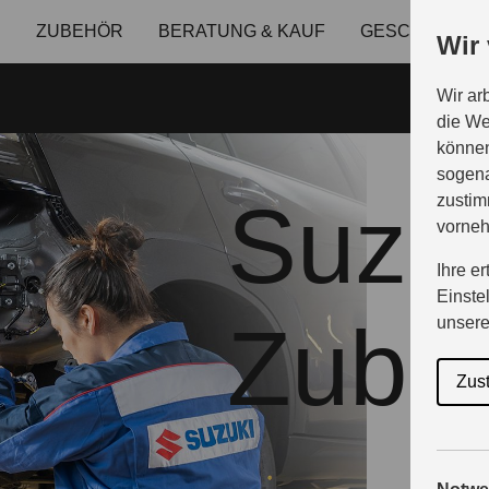
E
ZUBEHÖR
BERATUNG & KAUF
GESCHÄFTSK
Wir
Wir ar
die We
können
sogena
Suzuk
zustim
vorne
Ihre e
Einste
Zube
unser
Zus
Gestalten 