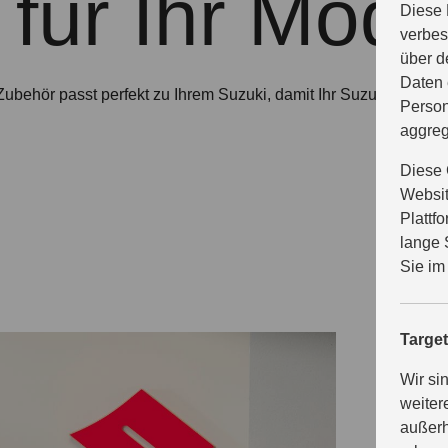
für Ihr Mode
Diese 
verbes
über d
Daten 
ubehör passt perfekt zu Ihrem Suzuki, damit Ihr Suzuki perfekt 
Person
aggreg
Diese 
Websit
Plattf
lange 
Sie im
Targe
Wir si
W
weiter
außerh