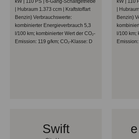
kW | 110 PS | 6-Gang-Schaltgetriebe
kW | 110 
| Hubraum 1.373 ccm | Kraftstoffart
| Hubraum 
Benzin) Verbrauchswerte:
Benzin) V
kombinierter Energieverbrauch 5,3
kombinier
l/100 km; kombinierter Wert der CO₂-
l/100 km; 
Emission: 119 g/km; CO₂-Klasse: D
Emission:
Swift
e