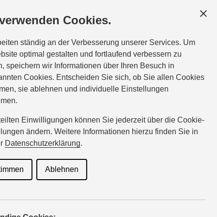
ESCHÄFTSKUNDEN
SERVICE
ÜBER UNS
 verwenden Cookies.
ice:
Tel.:
06128-73599
beiten ständig an der Verbesserung unserer Services. Um
hirsch@suzuki-handel.de
bsite optimal gestalten und fortlaufend verbessern zu
, speichern wir Informationen über Ihren Besuch in
nnten Cookies. Entscheiden Sie sich, ob Sie allen Cookies
n
men, sie ablehnen und individuelle Einstellungen
hmen.
rteilten Einwilligungen können Sie jederzeit über die Cookie-
llungen ändern. Weitere Informationen hierzu finden Sie in
er
Datenschutzerklärung
.
timmen
Ablehnen