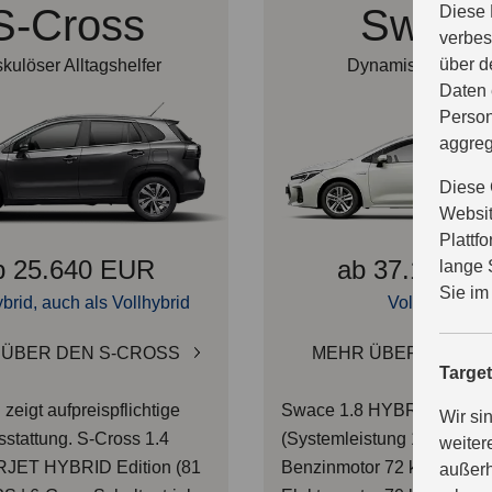
S-Cross
Swace
Diese 
verbes
über d
kulöser Alltagshelfer
Dynamischer Kom
Daten 
Person
aggreg
Diese 
Websit
Plattf
b 25.640 EUR
ab 37.190 E
lange 
Sie im
brid, auch als Vollhybrid
Vollhybrid
ÜBER DEN S-CROSS
MEHR ÜBER DEN S
Targe
zeigt aufpreispflichtige
Swace 1.8 HYBRID CVT C
Wir si
stattung.
S-Cross 1.4
(Systemleistung 103 kW / 
weiter
ET HYBRID Edition (81
Benzinmotor 72 kW / 98 P
außerh