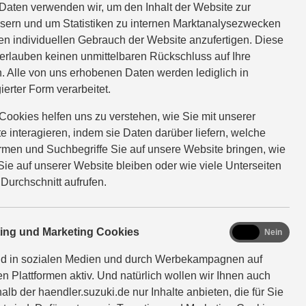
Across
Daten verwenden wir, um den Inhalt der Website zur
sern und um Statistiken zu internen Marktanalysezwecken
en individuellen Gebrauch der Website anzufertigen. Diese
bi
Effizientes Power-SUV
erlauben keinen unmittelbaren Rückschluss auf Ihre
. Alle von uns erhobenen Daten werden lediglich in
ierter Form verarbeitet.
Cookies helfen uns zu verstehen, wie Sie mit unserer
e interagieren, indem sie Daten darüber liefern, welche
ormen und Suchbegriffe Sie auf unsere Website bringen, wie
UR
ab 58.190 EUR
Sie auf unserer Website bleiben oder wie viele Unterseiten
 Durchschnitt aufrufen.
Plug-in Hybrid
WACE
MEHR ÜBER DEN ACROSS
marketing
ting und Marketing Cookies
Ja
Nein
omfort+
Across 2.5 PLUG-IN HYBRID CVT
nd in sozialen Medien und durch Werbekampagnen auf
140 PS:
Comfort+ (Systemleistung 225 kW /
en Plattformen aktiv. Und natürlich wollen wir Ihnen auch
S und
306 PS: Benzinmotor 136 kW / 185
alb der haendler.suzuki.de nur Inhalte anbieten, die für Sie