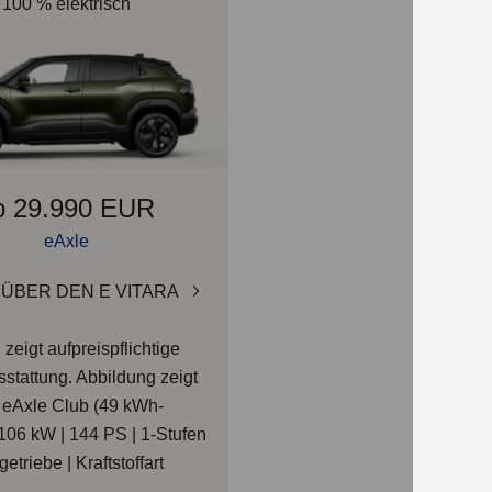
100 % elektrisch
b 29.990 EUR
eAxle
ÜBER DEN E VITARA
zeigt aufpreispflichtige
stattung.
Abbildung zeigt
eAxle Club (49 kWh-
106
kW |
144
PS | 1-Stufen
etriebe | Kraftstoffart