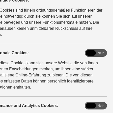
ndige Cookies:
Cookies sind für ein ordnungsgemäßes Funktionieren der
e notwendig; durch sie können Sie sich auf unserer
e bewegen und unsere Funktionsmerkmale nutzen. Die
auf Sie.
erlauben keinen unmittelbaren Rückschluss auf Ihre
.
functional
ionale Cookies:
Ja
Nein
diese Cookies kann sich unsere Website die von Ihnen
fenen Entscheidungen merken, um Ihnen eine stärker
lle
alisierte Online-Erfahrung zu bieten. Die von diesen
s erfassten Daten können persönlich identifizierbare
ationen enthalten.
analytics
rmance und Analytics Cookies:
Ja
Nein