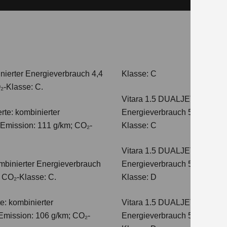
nierter Energieverbrauch 4,4
Klasse: C
₂-Klasse: C.
Vitara 1.5 DUALJET HYBRI
te: kombinierter
Energieverbrauch 5,0 l/100km
-Emission: 111 g/km; CO₂-
Klasse: C
Vitara 1.5 DUALJET HYBRI
mbinierter Energieverbrauch
Energieverbrauch 5,6 l/100km
; CO₂-Klasse: C.
Klasse: D
e: kombinierter
Vitara 1.5 DUALJET HYBRI
Emission: 106 g/km; CO₂-
Energieverbrauch 5,6 l/100km