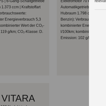
releva
PS | 6-Gang-Schaltgetriebe
Elektromotor 70 kW | CVT-
1.373 ccm | Kraftstoffart
Automatikgetriebe (stufenlo
erbrauchswerte:
Hubraum 1.798 ccm | Krafts
ter Energieverbrauch 5,3
Benzin): Verbrauchswerte:
kombinierter Wert der CO₂-
kombinierter Energieverbr
 119 g/km; CO₂-Klasse: D.
l/100km; kombinierter Wert
Emission: 102 g/km; CO₂-K
 VITARA