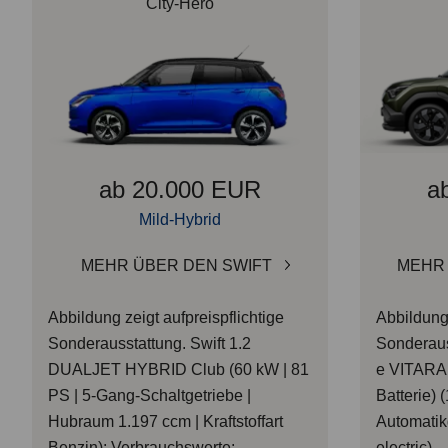
City-Hero
ab 20.000 EUR
a
Mild-Hybrid
MEHR ÜBER DEN SWIFT
MEHR 
Abbildung zeigt aufpreispflichtige
Abbildung 
Sonderausstattung. Swift 1.2
Sonderaus
DUALJET HYBRID Club (60 kW | 81
e VITARA 
PS | 5-Gang-Schaltgetriebe |
Batterie) (
Hubraum 1.197 ccm | Kraftstoffart
Automatikg
Benzin): Verbrauchswerte:
electric)