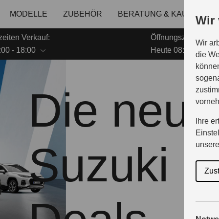
MODELLE
ZUBEHÖR
BERATUNG & KAUF
G
Wir
eiten Verkauf:
Öffnungszeiten Serv
Wir ar
00 - 18:00
Heute 08:00 - 16:30
die We
können
sogena
Die neue
zustim
vorne
Ihre e
Einste
Suzuki
unser
Zus