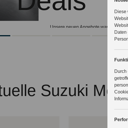
Deals
Notwe
Diese 
Websit
Websit
Unsere neuen Angebote warten schon 
Daten 
Informieren Sie sich jetzt bei uns.
Person
JETZT ENTDECKEN
Funkt
Durch 
getrof
tuelle Suzuki Mode
person
Cookie
Inform
Perfo