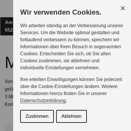
Zum
Wir verwenden Cookies.
Hauptinhalt
Am Wurzelbach 1
FIRMA WERNER HIRSCH
Wir arbeiten ständig an der Verbesserung unserer
65232 Taunusstein
Services. Um die Website optimal gestalten und
fortlaufend verbessern zu können, speichern wir
MODELLE
Informationen über Ihren Besuch in sogenannten
Cookies. Entscheiden Sie sich, ob Sie allen
Modellübersicht
Cookies zustimmen, sie ablehnen und
ZUBEHÖR
individuelle Einstellungen vornehmen.
Ihre erteilten Einwilligungen können Sie jederzeit
Von wendigen City-Hybrid bis hin zum extrem
BERATUNG & KAUF
über die Cookie-Einstellungen ändern. Weitere
geländegängigen Klein-Nutzfahrzeug. Suzuki ist mit über
Informationen hierzu finden Sie in unserer
3 Millionen verkauften Fahrzeugen der weltweit führende
Datenschutzerklärung
.
Kompaktwagenhersteller.
GESCHÄFTSKUNDEN
Zustimmen
Ablehnen
SERVICE