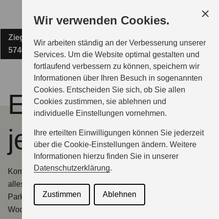
Zum
Wir verwenden Cookies.
Hauptinhalt
Ziegeleistraße 32
AUTOHAUS HUNOLD GMBH
Wir arbeiten ständig an der Verbesserung unserer
57462 Olpe
Services. Um die Website optimal gestalten und
fortlaufend verbessern zu können, speichern wir
MODELLE
Informationen über Ihren Besuch in sogenannten
Cookies. Entscheiden Sie sich, ob Sie allen
Entdecken Sie
Cookies zustimmen, sie ablehnen und
ZUBEHÖR
individuelle Einstellungen vornehmen.
jetzt den Swift
Ihre erteilten Einwilligungen können Sie jederzeit
BERATUNG & KAUF
über die Cookie-Einstellungen ändern. Weitere
Informationen hierzu finden Sie in unserer
Datenschutzerklärung
.
Kompakt. Agil. Individuell.
Das ist der Swift.
Und er bringt
GESCHÄFTSKUNDEN
alles mit, was wir von einem urbanen Flitzer erwarten.
Zustimmen
Ablehnen
Parkplatzsuche in der Innenstadt oder ein spontaner
Wochenendtrip? Kein Problem. Trotz seiner kompakten
SERVICE