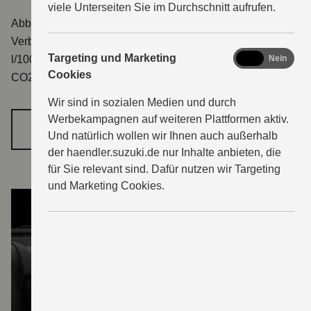
viele Unterseiten Sie im Durchschnitt aufrufen.
Abbildung zeigt: Swift 1.2 HYBRID MT Comfort+
Verbrauchswerte: kombinierter Energieverbrauch 4,4
marketing
Targeting und Marketing
l/100km; kombinierter Wert der CO2-Emission: 99 g/km;
Ja
Nein
Cookies
CO2-Klasse: C
Wir sind in sozialen Medien und durch
Werbekampagnen auf weiteren Plattformen aktiv.
PROBEFAHRT VEREINBAREN
Und natürlich wollen wir Ihnen auch außerhalb
der haendler.suzuki.de nur Inhalte anbieten, die
für Sie relevant sind. Dafür nutzen wir Targeting
und Marketing Cookies.