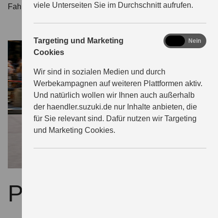
viele Unterseiten Sie im Durchschnitt aufrufen.
Fahrzeuge für fast jedes Business-Umfeld.
marketing
Targeting und Marketing
Ja
Nein
Cookies
Wir sind in sozialen Medien und durch
Werbekampagnen auf weiteren Plattformen aktiv.
Und natürlich wollen wir Ihnen auch außerhalb
der haendler.suzuki.de nur Inhalte anbieten, die
für Sie relevant sind. Dafür nutzen wir Targeting
und Marketing Cookies.
Pflegedienste