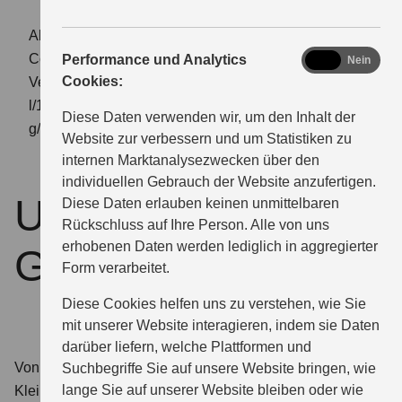
Abbildung zeigt Swift 1.2 DUALJET HYBRID
Comfort+
analytics
Performance und Analytics
Ja
Nein
Cookies:
Verbrauchswerte: kombinierter Energieverbrauch 4,4
l/100km; kombinierter Wert der CO₂-Emission: 99
Diese Daten verwenden wir, um den Inhalt der
g/km; CO₂-Klasse: C
Website zur verbessern und um Statistiken zu
internen Marktanalysezwecken über den
individuellen Gebrauch der Website anzufertigen.
Unsere
Diese Daten erlauben keinen unmittelbaren
Rückschluss auf Ihre Person. Alle von uns
erhobenen Daten werden lediglich in aggregierter
Gewerbeangebote:
Form verarbeitet.
breit aufgestellt.
Diese Cookies helfen uns zu verstehen, wie Sie
mit unserer Website interagieren, indem sie Daten
darüber liefern, welche Plattformen und
Von Handwerker bis Pflegedienstleister, vom
Suchbegriffe Sie auf unsere Website bringen, wie
lange Sie auf unserer Website bleiben oder wie
Kleingewerbe zur ganzen Flotte. Suzuki hat passende