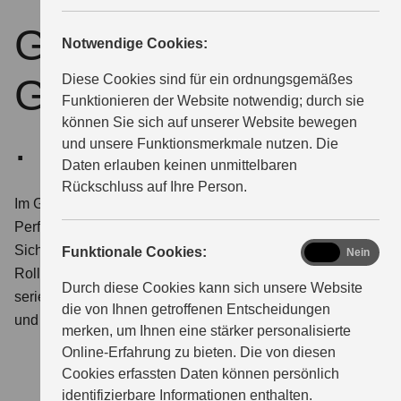
Gut fürs Geschäft:
Notwendige Cookies:
Gewerbeangebote
Diese Cookies sind für ein ordnungsgemäßes
Funktionieren der Website notwendig; durch sie
können Sie sich auf unserer Website bewegen
.
und unsere Funktionsmerkmale nutzen. Die
Daten erlauben keinen unmittelbaren
Rückschluss auf Ihre Person.
Im Gewerbeeinsatz kommt es auf mehr an als auf die
Performance auf der Straße. Kosten, Zuverlässigkeit,
Sicherheit für alle Insassen spielen die entscheidende
functional
Funktionale Cookies:
Ja
Nein
Rolle. Und sind bei Suzuki Fahrzeugen meist schon
Durch diese Cookies kann sich unsere Website
serienmäßig drin. Hinzu kommt ein dichtes Servicenetz
die von Ihnen getroffenen Entscheidungen
und spezielle Konditionen für Geschäftspartner.
merken, um Ihnen eine stärker personalisierte
Online-Erfahrung zu bieten. Die von diesen
Cookies erfassten Daten können persönlich
identifizierbare Informationen enthalten.