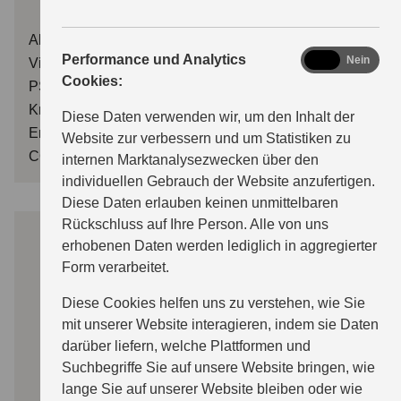
Abbildung zeigt aufpreispflichtige Sonderausstattung.
analytics
Performance und Analytics
Ja
Nein
Vitara 1.4 BOOSTERJET HYBRID Club (81 kW | 110
Cookies:
PS | 6-Gang-Schaltgetriebe | Hubraum 1.373 ccm |
Kraftstoffart Benzin) Verbrauchswerte: kombinierter
Diese Daten verwenden wir, um den Inhalt der
Energieverbrauch 5,3 l/100 km; kombinierter Wert der
Website zur verbessern und um Statistiken zu
CO₂-Emission: 119 g/km; CO₂-Klasse: D
internen Marktanalysezwecken über den
individuellen Gebrauch der Website anzufertigen.
Diese Daten erlauben keinen unmittelbaren
Rückschluss auf Ihre Person. Alle von uns
erhobenen Daten werden lediglich in aggregierter
S-Cross
Form verarbeitet.
Muskulöser Alltagshelfer
Diese Cookies helfen uns zu verstehen, wie Sie
mit unserer Website interagieren, indem sie Daten
darüber liefern, welche Plattformen und
Suchbegriffe Sie auf unsere Website bringen, wie
lange Sie auf unserer Website bleiben oder wie