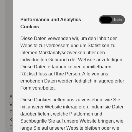
Unsere neuen Angebote warten schon auf Sie. Informieren Sie 
analytics
Performance und Analytics
Ja
Nein
Cookies:
Diese Daten verwenden wir, um den Inhalt der
JETZT ENTDECKEN
Website zur verbessern und um Statistiken zu
internen Marktanalysezwecken über den
ab 27.750 EUR
individuellen Gebrauch der Website anzufertigen.
Diese Daten erlauben keinen unmittelbaren
Mild-Hybrid, auch als Vollhybrid
Rückschluss auf Ihre Person. Alle von uns
erhobenen Daten werden lediglich in aggregierter
MEHR ÜBER DEN VITARA
Form verarbeitet.
Abbildung zeigt aufpreispflichtige Sonderausstattung.
Diese Cookies helfen uns zu verstehen, wie Sie
Vitara 1.4 BOOSTERJET HYBRID Club (81 kW | 110
mit unserer Website interagieren, indem sie Daten
PS | 6-Gang-Schaltgetriebe | Hubraum 1.373 ccm |
darüber liefern, welche Plattformen und
Kraftstoffart Benzin) Verbrauchswerte: kombinierter
Suchbegriffe Sie auf unsere Website bringen, wie
Energieverbrauch 5,3 l/100 km; kombinierter Wert der
lange Sie auf unserer Website bleiben oder wie