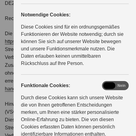
DE275151858 Vertretungsberechtigt: Herr Tobias Kurz
Notwendige Cookies:
Rechnungsversand: Rechnungen@autohaus-kurz.de
ÜBER UNS
Diese Cookies sind für ein ordnungsgemäßes
Die EU Kommission stellt unter dem Link
Funktionieren der Website notwendig; durch sie
https://ec.europa.eu/consumers/odr/
können Sie sich auf unserer Website bewegen
eine Online-
und unsere Funktionsmerkmale nutzen. Die
Streitbeilegungsplattform („OS-Plattform“) bereit. Diese gibt
Daten erlauben keinen unmittelbaren
Verbrauchern die Möglichkeit, Streitigkeiten im
Rückschluss auf Ihre Person.
Zusammenhang mit ihrer Online-Bestellung zunächst
ohne Einschaltung eines Gerichts zu klären. Per E-Mail
erreichen Sie uns unter
kurz-reutlingen@suzuki-
functional
Funktionale Cookies:
Ja
Nein
handel.de
.
Durch diese Cookies kann sich unsere Website
Hinweis gemäß § 36 Verbraucherstreitbeilegungsgesetz
die von Ihnen getroffenen Entscheidungen
(VSGB):
merken, um Ihnen eine stärker personalisierte
Online-Erfahrung zu bieten. Die von diesen
Dieses Unternehmen nimmt nicht an einem
Cookies erfassten Daten können persönlich
Streitbeilegungsverfahren vor einer
identifizierbare Informationen enthalten.
Verbraucherschlichtungsstelle im Sinne des VSBG teil und