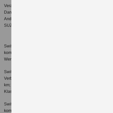
Verantwortliche für redaktionelle Beiträge:
Daniel Schnell für den Bereich Sales Automobile
Andreas Franz für den Bereich Aftersales Automobile
SUZUKI DEUTSCHLAND GMBH
Swift 1.2 DUALJET HYBRID Club
Verbrauchswerte:
kombinierter Energieverbrauch 4,4 l/100km; kombinierter
Wert der CO₂-Emission: 98 g/km; CO₂-Klasse: C.
Swift 1.2 DUALJET HYBRID ALLGRIP Club
Verbrauchswerte: kombinierter Energieverbrauch 4,9 l/100
km; kombinierter Wert der CO₂-Emission: 111 g/km; CO₂-
Klasse: C.
Swift 1.2 DUALJET HYBRID Comfort
Verbrauchswerte:
kombinierter Energieverbrauch 4,4 l/100km; kombinierter