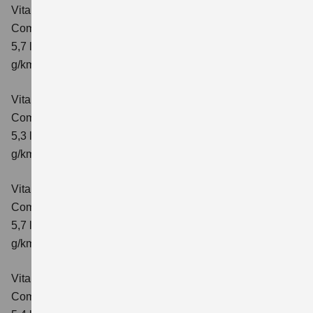
Vitara 1.4 BOOSTERJET HYBRID AT
Comfort
Verbrauchswerte: kombinierter Energieverbrauch
5,7 l/100 km; kombinierter Wert der CO₂-Emission: 129
g/km; CO₂-Klasse: D
Vitara 1.4 BOOSTERJET HYBRID
Comfort+
Verbrauchswerte: kombinierter Energieverbrauch
5,3 l/100km; kombinierter Wert der CO₂-Emission: 120
g/km; CO₂-Klasse: D
Vitara 1.4 BOOSTERJET HYBRID AT
Comfort+
Verbrauchswerte: kombinierter Energieverbrauch
5,7 l/100km; kombinierter Wert der CO₂-Emission: 130
g/km; CO₂-Klasse: D
Vitara 1.4 BOOSTERJET HYBRID ALLGRIP
Comfort
Verbrauchswerte: kombinierter Energieverbrauch