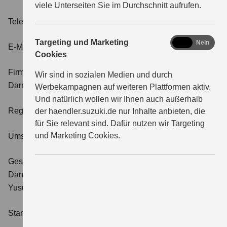
viele Unterseiten Sie im Durchschnitt aufrufen.
Telefon:
06251 5700-0
marketing
Targeting und Marketing
Ja
Nein
E-Mail:
kontakt@suzuki.de
Cookies
Firmensitz und Registergericht:
Bensheim, Amtsgericht
Wir sind in sozialen Medien und durch
Darmstadt
Werbekampagnen auf weiteren Plattformen aktiv.
Und natürlich wollen wir Ihnen auch außerhalb
Registernummer:
HRB 21266
der haendler.suzuki.de nur Inhalte anbieten, die
für Sie relevant sind. Dafür nutzen wir Targeting
und Marketing Cookies.
Umsatzsteueridentifikationsnummer:
DE 111660584
Geschäftsführer:
Daniel Schnell
Yusuke Kato
Stand: 01.04.2026