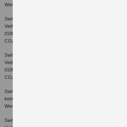
Wert der CO₂-Emission: 99 g/km; CO₂-Klasse: C.
Swift 1.2 DUALJET HYBRID CVT Comfort
Verbrauchswerte: kombinierter Energieverbrauch 4,7
l/100km; kombinierter Wert der CO₂-Emission: 106 g/km;
CO₂-Klasse: C.
Swift 1.2 DUALJET HYBRID ALLGRIP Comfort
Verbrauchswerte: kombinierter Energieverbrauch 4,9
l/100km; kombinierter Wert der CO₂-Emission: 110 g/km;
CO₂-Klasse: C.
Swift 1.2 DUALJET HYBRID Comfort+
Verbrauchswerte:
kombinierter Energieverbrauch 4,4 l/100km; kombinierter
Wert der CO₂-Emission: 99 g/km; CO₂-Klasse: C.
Swift 1.2 DUALJET HYBRID CVT Comfort+