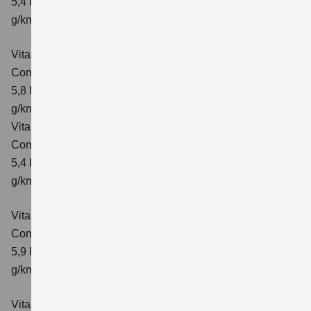
5,4 l/100km; kombinierter Wert der CO₂-Emission: 129
g/km; CO₂-Klasse: D
Vitara 1.4 BOOSTERJET HYBRID ALLGRIP AT
Comfort
Verbrauchswerte: kombinierter Energieverbrauch
5,8 l/100 km; kombinierter Wert der CO₂-Emission: 137
g/km; CO₂-Klasse: E
Vitara 1.4 BOOSTERJET HYBRID ALLGRIP
Comfort+ Verbrauchswerte: kombinierter Energieverbrauch
5,4 l/100km; kombinierter Wert der CO₂-Emission: 129
g/km; CO₂-Klasse: D
Vitara 1.4 BOOSTERJET HYBRID ALLGRIP AT
Comfort+
Verbrauchswerte: kombinierter Energieverbrauch
5,9 l/100 km; kombinierter Wert der CO₂-Emission: 138
g/km; CO₂-Klasse: E
Vitara 1.5 DUALJET HYBRID AGS