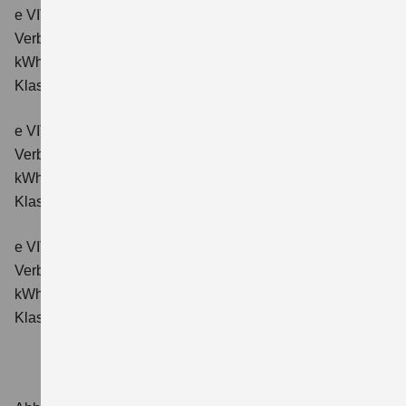
e VITARA eAxle ALLGRIP-e Comfort (61 kWh-Batterie)
Verbrauchswerte: Energieverbrauch kombiniert: 16,6
kWh/100km; CO₂-Emissionen kombiniert: 0 g/km; CO₂-
Klasse: A.
e VITARA eAxle Comfort+ (61 kWh-Batterie)
Verbrauchswerte: Energieverbrauch kombiniert: 15,1
kWh/100km; CO₂-Emissionen kombiniert: 0 g/km; CO₂-
Klasse: A.
e VITARA eAxle ALLGRIP-e Comfort+ (61 kWh-Batterie)
Verbrauchswerte: Energieverbrauch kombiniert: 16,6
kWh/100 km; CO₂-Emissionen kombiniert: 0 g/km; CO₂-
Klasse: A.