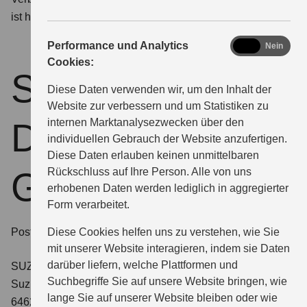
ist hierzu auch nicht verpflichtet.
analytics
Performance und Analytics
Ja
Nein
Cookies:
Suzuki
Diese Daten verwenden wir, um den Inhalt der
Website zur verbessern und um Statistiken zu
Deutschland
internen Marktanalysezwecken über den
individuellen Gebrauch der Website anzufertigen.
Diese Daten erlauben keinen unmittelbaren
GmbH
Rückschluss auf Ihre Person. Alle von uns
erhobenen Daten werden lediglich in aggregierter
Form verarbeitet.
Postanschrift:
Diese Cookies helfen uns zu verstehen, wie Sie
mit unserer Website interagieren, indem sie Daten
darüber liefern, welche Plattformen und
SUZUKI DEUTSCHLAND GMBH
Suchbegriffe Sie auf unsere Website bringen, wie
Suzuki-Allee 7
lange Sie auf unserer Website bleiben oder wie
64625 Bensheim