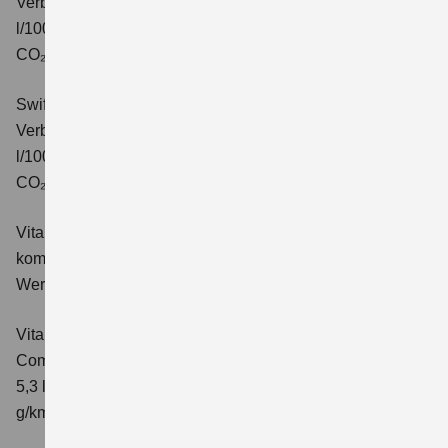
Verbrauchswerte: kombinierter Energieverbrauch 4,7
l/100km; kombinierter Wert der CO₂-Emission: 106 g/km;
CO₂-Klasse: C.
Swift 1.2 DUALJET HYBRID ALLGRIP Comfort+
Verbrauchswerte: kombinierter Energieverbrauch 4,9
l/100km; kombinierter Wert der CO₂-Emission: 110 g/km;
CO₂-Klasse: C.
Vitara 1.4 BOOSTERJET HYBRID Club
Verbrauchswerte:
kombinierter Energieverbrauch 5,3 l/100km; kombinierter
Wert der CO₂-Emission: 119 g/km; CO₂-Klasse: D
Vitara 1.4 BOOSTERJET HYBRID
Comfort
Verbrauchswerte: kombinierter Energieverbrauch
5,3 l/100km; kombinierter Wert der CO₂-Emission: 119
g/km; CO₂-Klasse: D