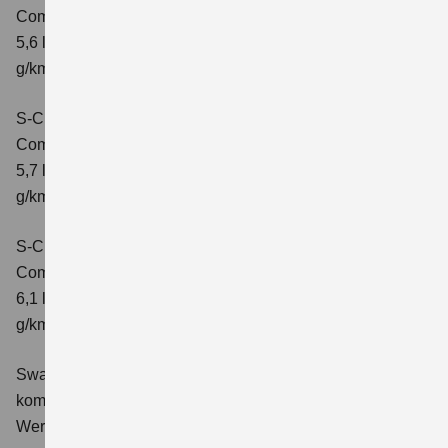
Comfort
Verbrauchswerte: kombinierter Energieverbrauch
5,6 l/100 km; kombinierter Wert der CO2-Emission: 131
g/km; CO2-Klasse: D
S-Cross 1.4 BOOSTERJET HYBRID ALLGRIP
Comfort+
Verbrauchswerte: kombinierter Energieverbrauch
5,7 l/100 km; kombinierter Wert der CO2-Emission: 131
g/km; CO2-Klasse: D
S-Cross 1.4 BOOSTERJET HYBRID ALLGRIP AT
Comfort+
Verbrauchswerte: kombinierter Energieverbrauch
6,1 l/100 km; kombinierter Wert der CO2-Emission: 141
g/km; CO2-Klasse: E
Swace 1.8 HYBRID CVT Comfort+
Verbrauchswerte:
kombinierter Energieverbrauch 4,5 l/100km; kombinierter
Wert der CO2-Emission: 102 g/km; CO2-Klasse: C.