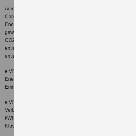
Across 2.5 PLUG-IN HYBRID CVT
Comfort+
Verbrauchswerte: gewichtet kombinierter
Energieverbrauch: 17,1kWh/100km plus 1,0 l/100 km;
gewichtet kombinierter Wert der CO2-Emission: 22 g/km;
CO2-Klasse: B; kombinierter Kraftstoffverbrauch bei
entladener Batterie: 6,6 l/100km; CO2-Klasse (bei
entladener Batterie): E.
e VITARA eAxle Club (49 kWh-Batterie)
Verbrauchswerte:
Energieverbrauch kombiniert: 14,9 kWh/100km; CO₂-
Emissionen kombiniert: 0 g/km; CO₂-Klasse: A.
e VITARA eAxle Comfort (61 kWh-Batterie)
Verbrauchswerte: Energieverbrauch kombiniert: 15,1
kWh/100km; CO₂-Emissionen kombiniert: 0 g/km; CO₂-
Klasse: A.