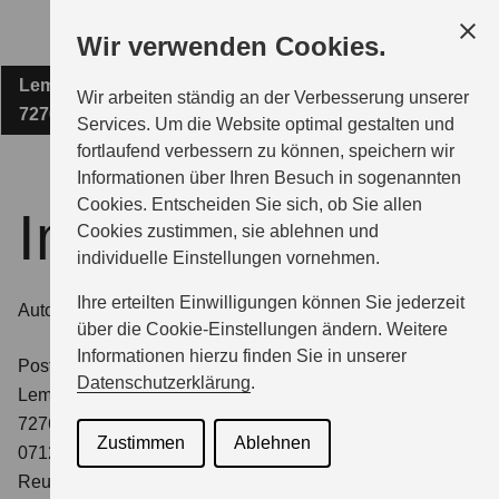
Zum
Wir verwenden Cookies.
Hauptinhalt
Lembergstraße 11
AUTOHAUS TOBIAS KURZ
Wir arbeiten ständig an der Verbesserung unserer
72766 Reutlingen
Services. Um die Website optimal gestalten und
fortlaufend verbessern zu können, speichern wir
MODELLE
Informationen über Ihren Besuch in sogenannten
Cookies. Entscheiden Sie sich, ob Sie allen
Impressum
Cookies zustimmen, sie ablehnen und
ZUBEHÖR
individuelle Einstellungen vornehmen.
Ihre erteilten Einwilligungen können Sie jederzeit
Autohaus Tobias Kurz Inhaber Tobias Kurz
BERATUNG & KAUF
über die Cookie-Einstellungen ändern. Weitere
Informationen hierzu finden Sie in unserer
Postanschrift: Autohaus Tobias Kurz Inhaber Tobias Kurz
Datenschutzerklärung
.
Lembergstraße 11
GESCHÄFTSKUNDEN
72766 Reutlingen E-Mail:info@autohaus-kurz.de Telefon:
Zustimmen
Ablehnen
07121-17666 Fax: 07121-17835 Registergericht:
Reutlingen Umsatzsteuer-Identifikations-Nr:
SERVICE