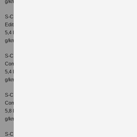
g/km; CO₂-Klasse: D
S-Cross 1.4 BOOSTERJET HYBRID
Edition
Verbrauchswerte: kombinierter Energieverbrauch
5,4 l/100 km; kombinierter Wert der CO2-Emission: 121
g/km; CO2-Klasse: D
S-Cross 1.4 BOOSTERJET HYBRID
Comfort
Verbrauchswerte: kombinierter Energieverbrauch
5,4 l/100 km; kombinierter Wert der CO2-Emission: 121
g/km; CO2-Klasse: D
S-Cross 1.4 BOOSTERJET HYBRID AT
Comfort
Verbrauchswerte: kombinierter Energieverbrauch
5,8 l/100 km; kombinierter Wert der CO2-Emission: 132
g/km; CO2-Klasse: D
S-Cross 1.4 BOOSTERJET HYBRID ALLGRIP