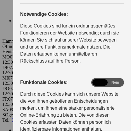
ORIGINALTEILE & RÄDER
SERVICETERMIN
Notwendige Cookies:
EVENTS
ÜBER UNS
Diese Cookies sind für ein ordnungsgemäßes
WIR ÜBER UNS
KONTAKT & ANFAHRT
Funktionieren der Website notwendig; durch sie
können Sie sich auf unserer Website bewegen
Hammermühlstraße 21
94130 Obernzell
Öffnungszeiten Service:
und unsere Funktionsmerkmale nutzen. Die
Heute 07:30 - 12:00 | 12:30 - 18:00
Daten erlauben keinen unmittelbaren
MO
07:30 - 12:00
Rückschluss auf Ihre Person.
12:30 - 18:00
DI
07:30 - 12:00
12:30 - 18:00
MI
07:30 - 12:00
functional
Funktionale Cookies:
Ja
Nein
12:30 - 18:00
DO
07:30 - 12:00
12:30 - 18:00
Durch diese Cookies kann sich unsere Website
FR
07:30 - 12:00
die von Ihnen getroffenen Entscheidungen
12:30 - 18:00
merken, um Ihnen eine stärker personalisierte
SA
09:00 - 12:00
SO
geschlossen
Online-Erfahrung zu bieten. Die von diesen
Tel.:
08591-1603
lang@suzuki-handel.de
Cookies erfassten Daten können persönlich
identifizierbare Informationen enthalten.
Servicetermin