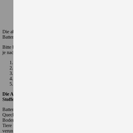
Die abgebildeten Aufkleber enthalten die nach den EU-
Batterievorschriften (EUBR) erforderlichen Informationen.
Bitte beachten Sie, dass der Inhalt und die Gestaltung der Aufkleber
je nach Fahrzeugmodell und -jahr variieren können.
Sicherheitsinformationen (nur Symbole)
Herstellerinformationen
Symbol für getrenntes Sammeln
CE-Kennzeichen
Symbol für den Schwermetallgehalt
Die Auswirkungen der in Batterien enthaltenen gefährlichen
Stoffe
Batterien enthalten gefährliche Stoffe wie Blei, Lithium,
Quecksilber oder Cadmium, die bei unsachgemäßer Entsorgung in
Boden und Grundwasser gelangen können. Dies kann Pflanzen,
Tiere und letztlich auch den Menschen schädigen – etwa durch
verunreinigtes Trinkwasser oder belastete Lebensmittel. Aus diesem