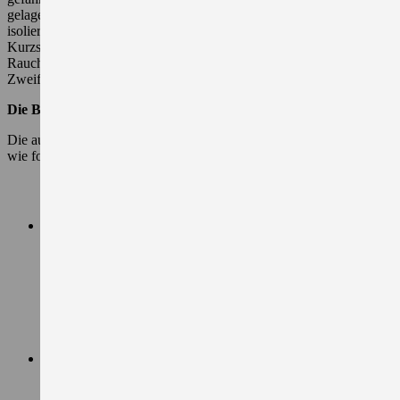
gelagert werden. Lagern Sie die Batterien kühl und trocken und
isolieren Sie die Pole bei Lagerung (z. B. mit Klebeband), um
Kurzschlüsse zu vermeiden. Bei starker Hitze- oder
Rauchentwicklung kontaktieren Sie bitte eine Fachkraft oder im
Zweifel den Notruf.
Die Bedeutung der Etiketten und Symbole auf Batterien
Die auf der Batterie gezeigten Symbole und ihre Bedeutungen sind
wie folgt:
siehe Bedienungsanleitung/Handbuch
(Betriebsanleitung beachten)
Augenschutz tragen (Augen abschirmen)