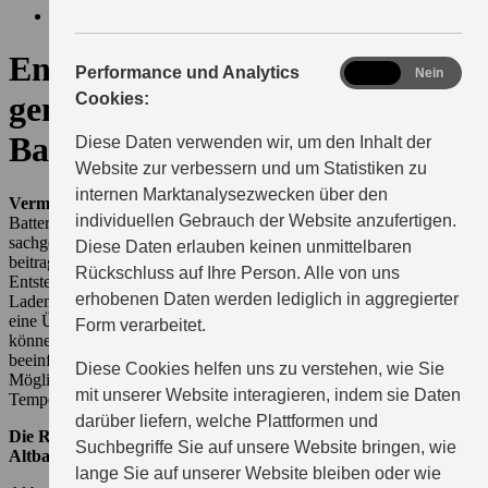
Kontakt
Endnutzer-Informationen
analytics
Performance und Analytics
Ja
Nein
Cookies:
gemäß Art. 64 EU-
Batterieverordnung
Diese Daten verwenden wir, um den Inhalt der
Website zur verbessern und um Statistiken zu
internen Marktanalysezwecken über den
Vermeidung der Entstehung von Altbatterien
individuellen Gebrauch der Website anzufertigen.
Batterien sind ein wichtiger Bestandteil moderner Fahrzeuge. Durch
sachgemäße Nutzung und Pflege können Sie als Endnutzer dazu
Diese Daten erlauben keinen unmittelbaren
beitragen, die Lebensdauer Ihrer Batterie zu verlängern und die
Rückschluss auf Ihre Person. Alle von uns
Entstehung von Altbatterien zu verringern. Hierzu sollten zum
erhobenen Daten werden lediglich in aggregierter
Laden von Batterien stets geeignete Ladegeräte verwendet, sowie
eine Überladung oder Tiefentladung vermieden werden. Ebenso
Form verarbeitet.
können extreme Temperaturen die Lebensdauer von Batterien
beeinflussen. Achten Sie deshalb darauf Ihre Batterien nach
Diese Cookies helfen uns zu verstehen, wie Sie
Möglichkeit weder extremen Minusgraden noch besonders hohen
mit unserer Website interagieren, indem sie Daten
Temperaturen auszusetzen.
darüber liefern, welche Plattformen und
Die Rolle der Endnutzer bei der getrennten Sammlung von
Suchbegriffe Sie auf unsere Website bringen, wie
Altbatterien
lange Sie auf unserer Website bleiben oder wie