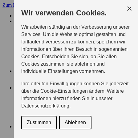
Zum Hauptinhalt
Menü
Wir verwenden Cookies.
FIRMA MARTIN LANG
MODELLE
SUZUKI PKW
Wir arbeiten ständig an der Verbesserung unserer
SWIFT
Services. Um die Website optimal gestalten und
VITARA
fortlaufend verbessern zu können, speichern wir
S-CROSS
SWACE
Informationen über Ihren Besuch in sogenannten
ACROSS
Cookies. Entscheiden Sie sich, ob Sie allen
e VITARA
Cookies zustimmen, sie ablehnen und
ALLE SUZUKI MODELLE
ZUBEHÖR
individuelle Einstellungen vornehmen.
ÜBERSICHT
Keep it real
Ihre erteilten Einwilligungen können Sie jederzeit
GESCHÄFTSKUNDEN
über die Cookie-Einstellungen ändern. Weitere
ÜBERSICHT
Informationen hierzu finden Sie in unserer
PFLEGEDIENSTE
LIEFERDIENSTE
Datenschutzerklärung
.
KLEINGEWERBE
FAHRSCHULEN
TAXIUNTERNEHMEN
Zustimmen
Ablehnen
SERVICE
WARTUNG & SERVICE
ECSTAR