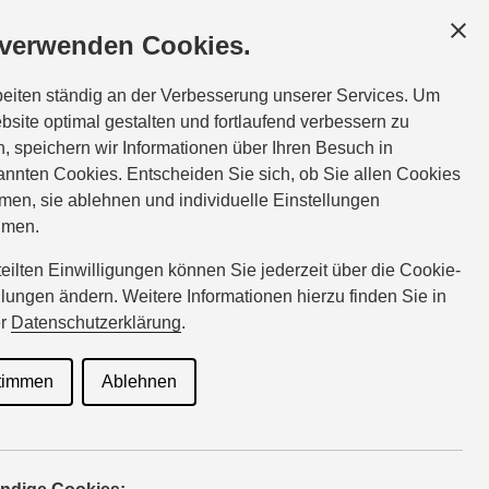
NDEN
SERVICE
ÜBER UNS
 verwenden Cookies.
Tel.:
08591-1603
beiten ständig an der Verbesserung unserer Services. Um
lang@suzuki-handel.de
bsite optimal gestalten und fortlaufend verbessern zu
, speichern wir Informationen über Ihren Besuch in
nnten Cookies. Entscheiden Sie sich, ob Sie allen Cookies
ote für
men, sie ablehnen und individuelle Einstellungen
hmen.
rteilten Einwilligungen können Sie jederzeit über die Cookie-
llungen ändern. Weitere Informationen hierzu finden Sie in
rdienste
er
Datenschutzerklärung
.
timmen
Ablehnen
en’s: Egal ob Pizza oder Polstermöbel – Suzuki Modelle