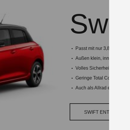
Swift
Passt mit nur 3,8 Metern i
Außen klein, innen komfor
Volles Sicherheitspaket s
Geringe Total Cost of Own
Auch als Allrad erhältlich
SWIFT ENTDECKEN