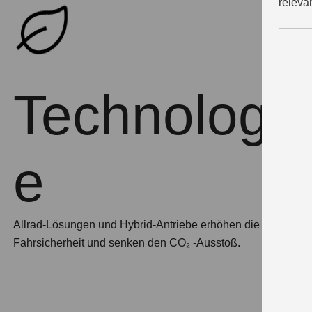
releva
Technologi
e
Allrad-Lösungen und Hybrid-Antriebe erhöhen die
Fahrsicherheit und senken den CO₂ -Ausstoß.