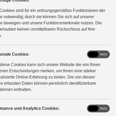
ndige Cookies:
 fast jeder Größe für fast jede Ladung. Und mit moderner
 und digitaler Konnektivität finden sie auch jedes Ziel.
Cookies sind für ein ordnungsgemäßes Funktionieren der
e notwendig; durch sie können Sie sich auf unserer
e bewegen und unsere Funktionsmerkmale nutzen. Die
erlauben keinen unmittelbaren Rückschluss auf Ihre
.
functional
ionale Cookies:
Ja
Nein
diese Cookies kann sich unsere Website die von Ihnen
fenen Entscheidungen merken, um Ihnen eine stärker
alisierte Online-Erfahrung zu bieten. Die von diesen
s erfassten Daten können persönlich identifizierbare
ationen enthalten.
ssion: 99 g/km; CO₂-Klasse: C
analytics
rmance und Analytics Cookies:
Ja
Nein