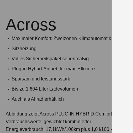
Across
Maximaler Komfort: Zweizonen-Klimaautomatik &
Sitzheizung
Volles Sicherheitspaket serienmäßig
Plug-in Hybrid-Antrieb für max. Effizienz
Sparsam und leistungsstark
Bis zu 1.604 Liter Ladevolumen
Auch als Allrad erhältlich
Abbildung zeigt Across PLUG-IN HYBRID Comfort+
Verbrauchswerte: gewichtet kombinierter
Energieverbrauch: 17,1kWh/100km plus 1,0 l/100 km;