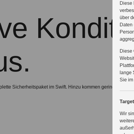
Diese 
verbes
ive Kondit
über d
Daten 
Person
aggreg
us.
Diese 
Websit
Plattf
lange 
Sie im
mplette Sicherheitspaket im Swift. Hinzu kommen geringe Koste
Targe
Wir si
weiter
außerh