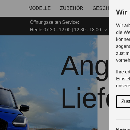
MODELLE
ZUBEHÖR
GESCHÄFTSKU
Wir
Öffnungszeiten Service:
Wir ar
Heute 07:30 - 12:00 | 12:30 - 18:00
die We
können
sogena
Angeb
zustim
vorne
Ihre e
Einste
Liefe
unser
Zus
Die bring