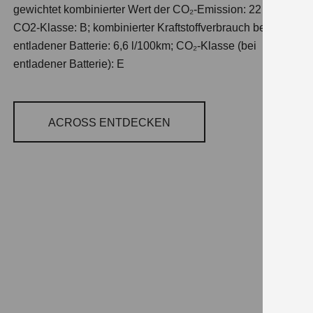
gewichtet kombinierter Wert der CO₂-Emission: 22 g/km;
CO2-Klasse: B; kombinierter Kraftstoffverbrauch bei
entladener Batterie: 6,6 l/100km; CO₂-Klasse (bei
entladener Batterie): E
ACROSS ENTDECKEN