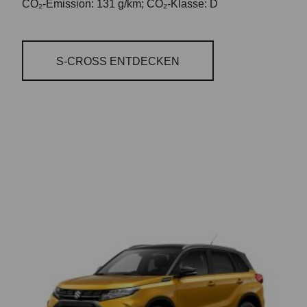
CO₂-Emission: 131 g/km; CO₂-Klasse: D
S-CROSS ENTDECKEN