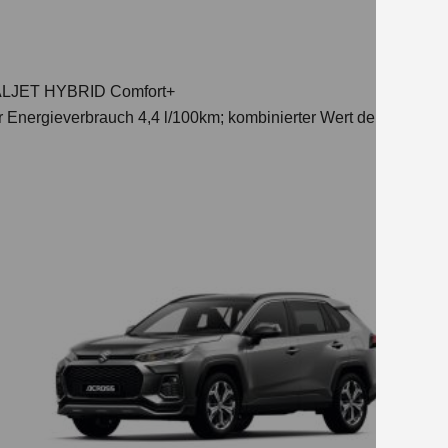
DUALJET HYBRID Comfort+
r Energieverbrauch 4,4 l/100km; kombinierter Wert der CO₂-Emi