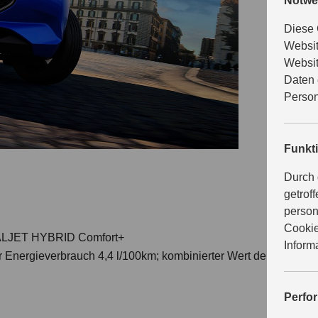
Notwe
gibt es in
Navigation
Diese 
Websit
Websit
Daten 
Person
Funkt
Durch 
getrof
person
Cookie
DUALJET HYBRID Comfort+
Inform
r Energieverbrauch 4,4 l/100km; kombinierter Wert der CO₂-Emi
Perfo