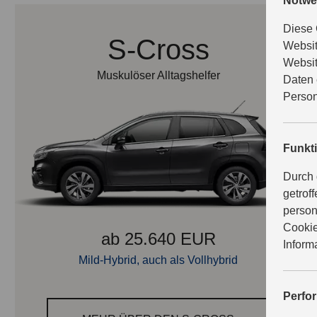
Notwe
Diese 
S-Cross
Websit
Websit
Muskulöser Alltagshelfer
Daten 
Person
Funkt
Durch 
getrof
person
Cookie
ab 25.640 EUR
Inform
Mild-Hybrid, auch als Vollhybrid
Perfo