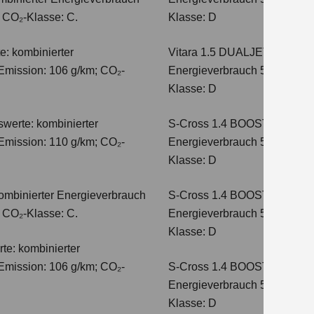
; CO₂-Klasse: C.
Klasse: D
e: kombinierter
Vitara 1.5 DUALJET HYBRI
Emission: 106 g/km; CO₂-
Energieverbrauch 5,6 l/100km
Klasse: D
werte: kombinierter
S-Cross 1.4 BOOSTERJET H
Emission: 110 g/km; CO₂-
Energieverbrauch 5,4 l/100 
Klasse: D
ombinierter Energieverbrauch
S-Cross 1.4 BOOSTERJET 
; CO₂-Klasse: C.
Energieverbrauch 5,4 l/100 
Klasse: D
te: kombinierter
Emission: 106 g/km; CO₂-
S-Cross 1.4 BOOSTERJET H
Energieverbrauch 5,8 l/100 
Klasse: D