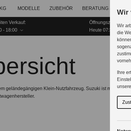
 KG
MODELLE
ZUBEHÖR
BERATUNG & KAUF
Wir
ten Verkauf:
Öffnungszeiten Serv
Wir ar
0 - 18:00
Heute 07:30 - 17:00
die We
können
sogena
zustim
ersicht
vorne
Ihre e
Einste
unser
em geländegängigen Klein-Nutzfahrzeug. Suzuki ist mit über 3 M
wagenhersteller.
Zus