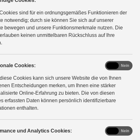
ndige Cookies:
Cookies sind für ein ordnungsgemäßes Funktionieren der
Across
e notwendig; durch sie können Sie sich auf unserer
e bewegen und unsere Funktionsmerkmale nutzen. Die
Effizientes Power-SUV
erlauben keinen unmittelbaren Rückschluss auf Ihre
.
functional
ionale Cookies:
Ja
Nein
diese Cookies kann sich unsere Website die von Ihnen
fenen Entscheidungen merken, um Ihnen eine stärker
alisierte Online-Erfahrung zu bieten. Die von diesen
s erfassten Daten können persönlich identifizierbare
ab 58.190 EUR
ationen enthalten.
Plug-in Hybrid
analytics
rmance und Analytics Cookies:
Ja
Nein