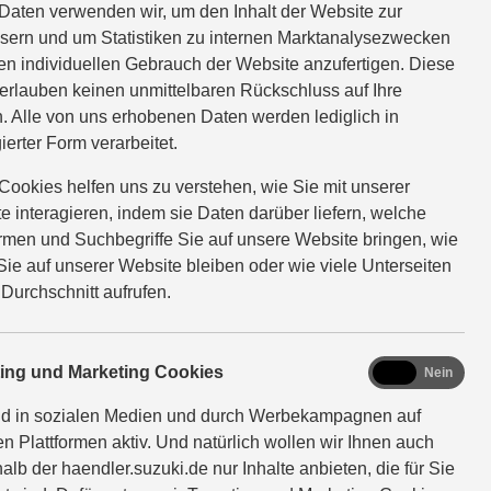
MEHR ÜBER DEN ACROSS
Daten verwenden wir, um den Inhalt der Website zur
sern und um Statistiken zu internen Marktanalysezwecken
en individuellen Gebrauch der Website anzufertigen. Diese
Across 2.5 PLUG-IN HYBRID CVT Comfort+
erlauben keinen unmittelbaren Rückschluss auf Ihre
(Systemleistung 225 kW / 306 PS: Benzinmotor 136
. Alle von uns erhobenen Daten werden lediglich in
kW / 185 PS und Elektromotor 134 kW | CVT-
ierter Form verarbeitet.
Automatikgetriebe (stufenlos) | Hubraum 2.487 ccm |
Cookies helfen uns zu verstehen, wie Sie mit unserer
Kraftstoffart Benzin): Verbrauchswerte: gewichtet
e interagieren, indem sie Daten darüber liefern, welche
kombinierter Energieverbrauch: 17,1kWh/100km
ormen und Suchbegriffe Sie auf unsere Website bringen, wie
plus 1,0 l/100 km; gewichtet kombinierter Wert der
Sie auf unserer Website bleiben oder wie viele Unterseiten
CO₂-Emission: 22 g/km; CO₂-Klasse: B; kombinierter
 Durchschnitt aufrufen.
Kraftstoffverbrauch bei entladener Batterie: 6,6
l/100km; CO₂-Klasse (bei entladener Batterie): E
marketing
ting und Marketing Cookies
Ja
Nein
nd in sozialen Medien und durch Werbekampagnen auf
en Plattformen aktiv. Und natürlich wollen wir Ihnen auch
alb der haendler.suzuki.de nur Inhalte anbieten, die für Sie