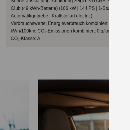
Sonderausstattung.
Abbildung zeigt e VITARA eAxle
Club (49 kWh-Batterie) (
106
kW |
144
PS | 1-Stufen
Automatikgetriebe | Kraftstoffart electric)
Verbrauchswerte: Energieverbrauch kombiniert: 14,9
kWh/100km; CO₂-Emissionen kombiniert: 0 g/km;
CO₂-Klasse: A.