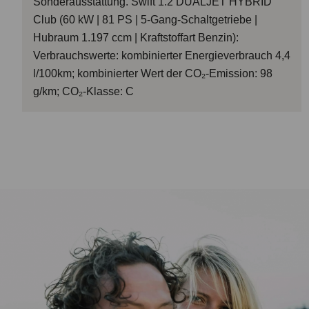
Sonderausstattung. Swift 1.2 DUALJET HYBRID
Club (60 kW | 81 PS | 5-Gang-Schaltgetriebe |
Hubraum 1.197 ccm | Kraftstoffart Benzin):
Verbrauchswerte: kombinierter Energieverbrauch 4,4
l/100km; kombinierter Wert der CO₂-Emission: 98
g/km; CO₂-Klasse: C