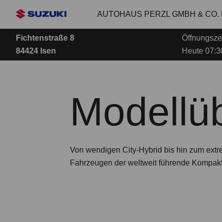
Zum
AUTOHAUS PERZL GMBH & CO.
Hauptinhalt
Fichtenstraße 8
Öffnungszei
84424 Isen
Heute 07:3
Modellüb
Von wendigen City-Hybrid bis hin zum extr
Fahrzeugen der weltweit führende Kompakt