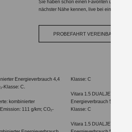
Sie haben schon einen Favoriten unter den S
nächster Nähe kennen, live bei einer Probefa
PROBEFAHRT VEREINBAREN
nierter Energieverbrauch 4,4
Klasse: C
₂-Klasse: C.
Vitara 1.5 DUALJET HYBRI
te: kombinierter
Energieverbrauch 5,0 l/100km
-Emission: 111 g/km; CO₂-
Klasse: C
Vitara 1.5 DUALJET HYBRI
mbinierter Energieverbrauch
Energieverbrauch 5,6 l/100km