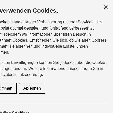
GESCHÄFTSKUNDEN
SERVICE
ÜBER UNS
 verwenden Cookies.
ice:
Tel.:
08124-910225
beiten ständig an der Verbesserung unserer Services. Um
perzl@suzuki-handel.de
bsite optimal gestalten und fortlaufend verbessern zu
, speichern wir Informationen über Ihren Besuch in
nnten Cookies. Entscheiden Sie sich, ob Sie allen Cookies
men, sie ablehnen und individuelle Einstellungen
hmen.
rteilten Einwilligungen können Sie jederzeit über die Cookie-
llungen ändern. Weitere Informationen hierzu finden Sie in
er
Datenschutzerklärung
.
illionen verkauften
timmen
Ablehnen