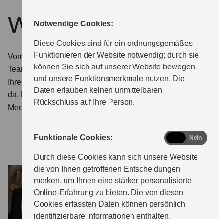
Wartung & Service
Notwendige Cookies:
ÜBER UNS
Diese Cookies sind für ein ordnungsgemäßes
Funktionieren der Website notwendig; durch sie
Vom Kleinteil bis zur großen Inspektion: Unser Service-
können Sie sich auf unserer Website bewegen
Team kümmert sich drum. Damit Sie viele Jahre an
und unsere Funktionsmerkmale nutzen. Die
Ihrem Fahrzeug Freude haben, sind wir immer für Sie
Daten erlauben keinen unmittelbaren
da. Mit kompetenter Beratung, intensiv geschulten
Rückschluss auf Ihre Person.
Mechanikern und fairen Preisen.
functional
Funktionale Cookies:
Ja
Nein
Durch diese Cookies kann sich unsere Website
die von Ihnen getroffenen Entscheidungen
merken, um Ihnen eine stärker personalisierte
Online-Erfahrung zu bieten. Die von diesen
Cookies erfassten Daten können persönlich
identifizierbare Informationen enthalten.