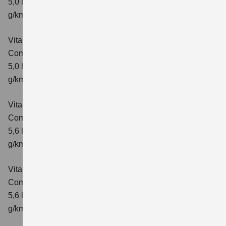
5,0 l/100km; kombinierter Wert der CO₂-Emission: 113
g/km; CO₂-Klasse: C
Vitara 1.5 DUALJET HYBRID AGS
Comfort+
Verbrauchswerte: kombinierter Energieverbrauch
5,0 l/100km; kombinierter Wert der CO₂-Emission: 114
g/km; CO₂-Klasse: C
Vitara 1.5 DUALJET HYBRID ALLGRIP AGS
Comfort
Verbrauchswerte: kombinierter Energieverbrauch
5,6 l/100km; kombinierter Wert der CO₂-Emission: 126
g/km; CO₂-Klasse: D
Vitara 1.5 DUALJET HYBRID ALLGRIP AGS
Comfort+
Verbrauchswerte: kombinierter Energieverbrauch
5,6 l/100km; kombinierter Wert der CO₂-Emission: 127
g/km; CO₂-Klasse: D