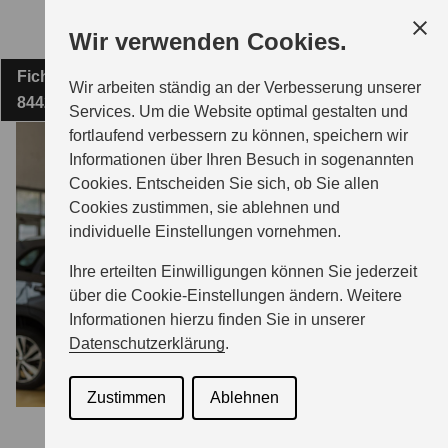
Zum
Wir verwenden Cookies.
Hauptinhalt
Fichtenstraße 8
AUTOHAUS PERZL GMBH & CO. KG
Wir arbeiten ständig an der Verbesserung unserer
84424 Isen
Services. Um die Website optimal gestalten und
fortlaufend verbessern zu können, speichern wir
MODELLE
Informationen über Ihren Besuch in sogenannten
Cookies. Entscheiden Sie sich, ob Sie allen
Cookies zustimmen, sie ablehnen und
ZUBEHÖR
individuelle Einstellungen vornehmen.
Ihre erteilten Einwilligungen können Sie jederzeit
BERATUNG & KAUF
über die Cookie-Einstellungen ändern. Weitere
Informationen hierzu finden Sie in unserer
Datenschutzerklärung
.
GESCHÄFTSKUNDEN
Zustimmen
Ablehnen
SERVICE