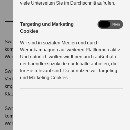
viele Unterseiten Sie im Durchschnitt aufrufen.
JETZT TERMIN VEREINBAREN
marketing
Targeting und Marketing
Ja
Nein
Cookies
Swift 1.2 DUALJET HYBRID Club
Verbrauchswerte:
Wir sind in sozialen Medien und durch
kombinierter Energieverbrauch 4,4 l/100km; kombinierter
Werbekampagnen auf weiteren Plattformen aktiv.
Und natürlich wollen wir Ihnen auch außerhalb
Wert der CO₂-Emission: 98 g/km; CO₂-Klasse: C.
der haendler.suzuki.de nur Inhalte anbieten, die
für Sie relevant sind. Dafür nutzen wir Targeting
Swift 1.2 DUALJET HYBRID ALLGRIP Club
und Marketing Cookies.
Verbrauchswerte: kombinierter Energieverbrauch 4,9 l/100
km; kombinierter Wert der CO₂-Emission: 111 g/km; CO₂-
Klasse: C.
Swift 1.2 DUALJET HYBRID Comfort
Verbrauchswerte:
kombinierter Energieverbrauch 4,4 l/100km; kombinierter
Wert der CO₂-Emission: 99 g/km; CO₂-Klasse: C.