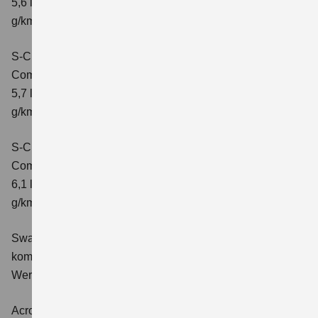
5,6 l/100 km; kombinierter Wert der CO2-Emission: 131
g/km; CO2-Klasse: D
S-Cross 1.4 BOOSTERJET HYBRID ALLGRIP
Comfort+
Verbrauchswerte: kombinierter Energieverbrauch
5,7 l/100 km; kombinierter Wert der CO2-Emission: 131
g/km; CO2-Klasse: D
S-Cross 1.4 BOOSTERJET HYBRID ALLGRIP AT
Comfort+
Verbrauchswerte: kombinierter Energieverbrauch
6,1 l/100 km; kombinierter Wert der CO2-Emission: 141
g/km; CO2-Klasse: E
Swace 1.8 HYBRID CVT Comfort+
Verbrauchswerte:
kombinierter Energieverbrauch 4,5 l/100km; kombinierter
Wert der CO2-Emission: 102 g/km; CO2-Klasse: C.
Across 2.5 PLUG-IN HYBRID CVT