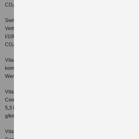
CO₂-Klasse: C.
Swift 1.2 DUALJET HYBRID ALLGRIP Comfort+
Verbrauchswerte: kombinierter Energieverbrauch 4,9
l/100km; kombinierter Wert der CO₂-Emission: 110 g/km;
CO₂-Klasse: C.
Vitara 1.4 BOOSTERJET HYBRID Club
Verbrauchswerte:
kombinierter Energieverbrauch 5,3 l/100km; kombinierter
Wert der CO₂-Emission: 119 g/km; CO₂-Klasse: D
Vitara 1.4 BOOSTERJET HYBRID
Comfort
Verbrauchswerte: kombinierter Energieverbrauch
5,3 l/100km; kombinierter Wert der CO₂-Emission: 119
g/km; CO₂-Klasse: D
Vitara 1.4 BOOSTERJET HYBRID AT