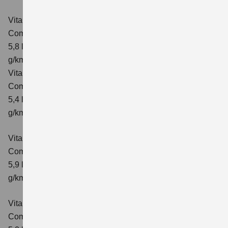
Vitara 1.4 BOOSTERJET HYBRID ALLGRIP AT
Comfort
Verbrauchswerte: kombinierter Energieverbrauch
5,8 l/100 km; kombinierter Wert der CO₂-Emission: 137
g/km; CO₂-Klasse: E
Vitara 1.4 BOOSTERJET HYBRID ALLGRIP
Comfort+ Verbrauchswerte: kombinierter Energieverbrauch
5,4 l/100km; kombinierter Wert der CO₂-Emission: 129
g/km; CO₂-Klasse: D
Vitara 1.4 BOOSTERJET HYBRID ALLGRIP AT
Comfort+
Verbrauchswerte: kombinierter Energieverbrauch
5,9 l/100 km; kombinierter Wert der CO₂-Emission: 138
g/km; CO₂-Klasse: E
Vitara 1.5 DUALJET HYBRID AGS
Comfort
Verbrauchswerte: kombinierter Energieverbrauch