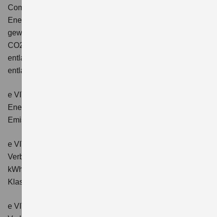
Comfort+
Verbrauchswerte: gewichtet kombinierter
Energieverbrauch: 17,1kWh/100km plus 1,0 l/100 km;
gewichtet kombinierter Wert der CO2-Emission: 22 g/km;
CO2-Klasse: B; kombinierter Kraftstoffverbrauch bei
entladener Batterie: 6,6 l/100km; CO2-Klasse (bei
entladener Batterie): E.
e VITARA eAxle Club (49 kWh-Batterie)
Verbrauchswerte:
Energieverbrauch kombiniert: 14,9 kWh/100km; CO₂-
Emissionen kombiniert: 0 g/km; CO₂-Klasse: A.
e VITARA eAxle Comfort (61 kWh-Batterie)
Verbrauchswerte: Energieverbrauch kombiniert: 15,1
kWh/100km; CO₂-Emissionen kombiniert: 0 g/km; CO₂-
Klasse: A.
e VITARA eAxle ALLGRIP-e Comfort (61 kWh-Batterie)