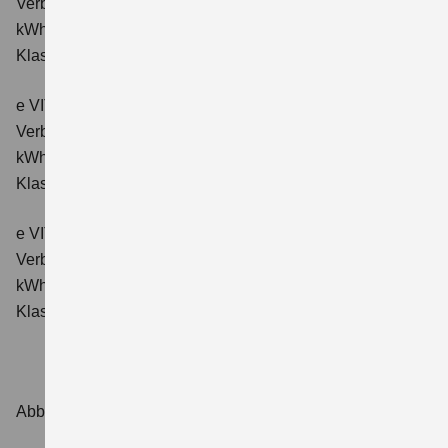
Verbrauchswerte: Energieverbrauch kombiniert: 16,6
kWh/100km; CO₂-Emissionen kombiniert: 0 g/km; CO₂-
Klasse: A.
e VITARA eAxle Comfort+ (61 kWh-Batterie)
Verbrauchswerte: Energieverbrauch kombiniert: 15,1
kWh/100km; CO₂-Emissionen kombiniert: 0 g/km; CO₂-
Klasse: A.
e VITARA eAxle ALLGRIP-e Comfort+ (61 kWh-Batterie)
Verbrauchswerte: Energieverbrauch kombiniert: 16,6
kWh/100 km; CO₂-Emissionen kombiniert: 0 g/km; CO₂-
Klasse: A.
Abbildungen zeigen Sonderausstattungen.