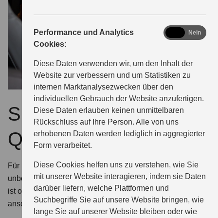
analytics
Performance und Analytics
Ja
Nein
Cookies:
Diese Daten verwenden wir, um den Inhalt der
Website zur verbessern und um Statistiken zu
internen Marktanalysezwecken über den
individuellen Gebrauch der Website anzufertigen.
Suzuki Service –
Diese Daten erlauben keinen unmittelbaren
Rückschluss auf Ihre Person. Alle von uns
Qualität und Sicherheit
erhobenen Daten werden lediglich in aggregierter
Form verarbeitet.
Diese Cookies helfen uns zu verstehen, wie Sie
Für Reparaturarbeiten an Ihrem Suzuki empfehlen wir
mit unserer Website interagieren, indem sie Daten
unbedingt Ersatzteile von Suzuki. Denn nur das Original
darüber liefern, welche Plattformen und
ist optimal. Wir haben das passende Teil meistens vorrätig;
Suchbegriffe Sie auf unsere Website bringen, wie
ansonsten schnell zur Hand.
lange Sie auf unserer Website bleiben oder wie