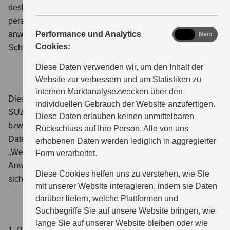
deshalb einen Überblick darüber geben, wie wir mit Ihren
persönlichen Daten in Übereinstimmung mit den
analytics
anwendbaren Rechtsvorschriften umgehen und deren
Performance und Analytics
Ja
Nein
Cookies:
Schutz gewährleisten.
Diese Daten verwenden wir, um den Inhalt der
Website zur verbessern und um Statistiken zu
internen Marktanalysezwecken über den
Diese Datenschutzerklärung gilt nur für Websites von
individuellen Gebrauch der Website anzufertigen.
SUZUKI, auf der diese Datenschutzerklärung hinterlegt ist
Diese Daten erlauben keinen unmittelbaren
bzw. von der mittels eines Linkes auf diese
Rückschluss auf Ihre Person. Alle von uns
Datenschutzerklärung verwiesen wird (nachfolgend:
erhobenen Daten werden lediglich in aggregierter
„Website“). Diese Datenschutzerklärung findet keine
Form verarbeitet.
Anwendung auf mit einem Link versehene Websites, die
Diese Cookies helfen uns zu verstehen, wie Sie
sich nicht in Besitz und Kontrolle von SUZUKI befinden.
mit unserer Website interagieren, indem sie Daten
darüber liefern, welche Plattformen und
Suchbegriffe Sie auf unsere Website bringen, wie
lange Sie auf unserer Website bleiben oder wie