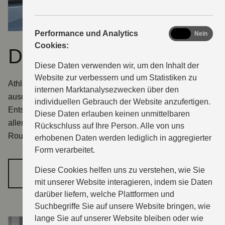
analytics
Performance und Analytics
Ja
Nein
Cookies:
Design
Diese Daten verwenden wir, um den Inhalt der
Website zur verbessern und um Statistiken zu
Athletisch im Ganzen, raffiniert im Detail. Das
internen Marktanalysezwecken über den
ausdrucksstarke SUV-Design des S-Cross, seine
individuellen Gebrauch der Website anzufertigen.
Entschlossenheit ausstrahlende Linienführung, gibt von
Diese Daten erlauben keinen unmittelbaren
allen Seiten zu erkennen: Hier beginnt der Weg aus der
Rückschluss auf Ihre Person. Alle von uns
Routine.
erhobenen Daten werden lediglich in aggregierter
Form verarbeitet.
Diese Cookies helfen uns zu verstehen, wie Sie
PROBEFAHRT VEREINBAREN
mit unserer Website interagieren, indem sie Daten
darüber liefern, welche Plattformen und
Suchbegriffe Sie auf unsere Website bringen, wie
lange Sie auf unserer Website bleiben oder wie