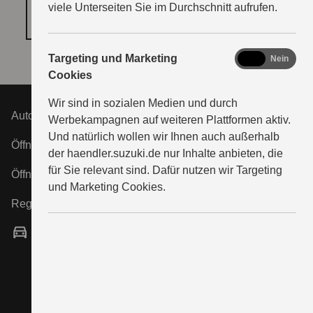
viele Unterseiten Sie im Durchschnitt aufrufen.
COOKIE‑EINSTELLUNGEN ÖFFNEN
marketing
Targeting und Marketing
Ja
Nein
Cookies
Wir sind in sozialen Medien und durch
Auto Center Verderame e.K.
Werbekampagnen auf weiteren Plattformen aktiv.
Und natürlich wollen wir Ihnen auch außerhalb
Öffnungszeiten Verkauf:
der haendler.suzuki.de nur Inhalte anbieten, die
für Sie relevant sind. Dafür nutzen wir Targeting
Öffnungszeiten Service:
und Marketing Cookies.
Registergericht:
Vertragshändler
Verkauf neuer und gebrauchter Fahrzeuge,
Finanzdienstleistungen sowie Verkauf von Zubehör
und Ersatzteilen vor Ort.
Autorisierte Werkstatt für SUZUKI-Automobile.