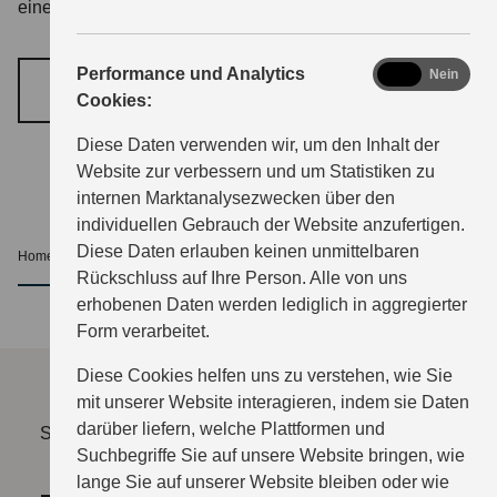
eine persönliche Beratung und eine Probefahrt für Sie.
analytics
Performance und Analytics
Ja
Nein
TERMIN VEREINBAREN
Cookies:
Diese Daten verwenden wir, um den Inhalt der
Website zur verbessern und um Statistiken zu
internen Marktanalysezwecken über den
individuellen Gebrauch der Website anzufertigen.
Diese Daten erlauben keinen unmittelbaren
Home
Service
Events
nach oben
Rückschluss auf Ihre Person. Alle von uns
erhobenen Daten werden lediglich in aggregierter
Form verarbeitet.
Diese Cookies helfen uns zu verstehen, wie Sie
mit unserer Website interagieren, indem sie Daten
darüber liefern, welche Plattformen und
Sie müssen erst die Kategorie "Funktionale Cookies"
Suchbegriffe Sie auf unsere Website bringen, wie
freischalten.
lange Sie auf unserer Website bleiben oder wie