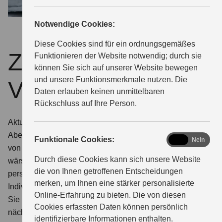
Notwendige Cookies:
ÜBER UNS
Diese Cookies sind für ein ordnungsgemäßes
Zurzeit keine
Funktionieren der Website notwendig; durch sie
können Sie sich auf unserer Website bewegen
und unsere Funktionsmerkmale nutzen. Die
Veranstaltung.
Daten erlauben keinen unmittelbaren
Rückschluss auf Ihre Person.
Aktuell stehen bei uns keine Events unmittelbar bevor.
Aber das kann sich schnell ändern. Es lohnt sich also,
functional
Funktionale Cookies:
Ja
Nein
von Zeit zu Zeit auf dieser Seite reinzuschauen. Wie
Durch diese Cookies kann sich unsere Website
wärs in der Zwischenzeit mit einem Event für Sie ganz
die von Ihnen getroffenen Entscheidungen
persönlich:
merken, um Ihnen eine stärker personalisierte
Individuelle Beratung zu Ihrem Wunschmodell.
Online-Erfahrung zu bieten. Die von diesen
Sie möchten Ihr favorisiertes Suzuki Modell aus
Cookies erfassten Daten können persönlich
nächster Nähe kennenlernen? Wir organisieren gerne
identifizierbare Informationen enthalten.