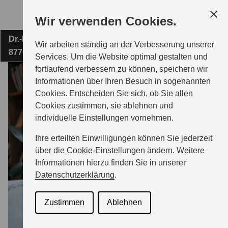
Zum
Wir verwenden Cookies.
Hauptinhalt
Dr.-Karl-Lenz-Straße 29
AUTO CENTER VERDERAME E.K.
Wir arbeiten ständig an der Verbesserung unserer
87700 Memmingen
Services. Um die Website optimal gestalten und
fortlaufend verbessern zu können, speichern wir
MODELLE
Informationen über Ihren Besuch in sogenannten
Cookies. Entscheiden Sie sich, ob Sie allen
Cookies zustimmen, sie ablehnen und
ZUBEHÖR
individuelle Einstellungen vornehmen.
Ihre erteilten Einwilligungen können Sie jederzeit
BERATUNG & KAUF
über die Cookie-Einstellungen ändern. Weitere
Informationen hierzu finden Sie in unserer
Datenschutzerklärung
.
GESCHÄFTSKUNDEN
Zustimmen
Ablehnen
SERVICE