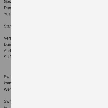
Geschäftsführer:
Daniel Schnell
Yusuke Kato
Stand: 01.04.2026
Verantwortliche für redaktionelle Beiträge:
Daniel Schnell für den Bereich Sales Automobile
Andreas Franz für den Bereich Aftersales Automobile
SUZUKI DEUTSCHLAND GMBH
Swift 1.2 DUALJET HYBRID Club
Verbrauchswerte:
kombinierter Energieverbrauch 4,4 l/100km; kombinierter
Wert der CO₂-Emission: 98 g/km; CO₂-Klasse: C.
Swift 1.2 DUALJET HYBRID ALLGRIP Club
Verbrauchswerte: kombinierter Energieverbrauch 4,9 l/100