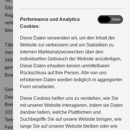
Tel. 05745 9211-0
Sitz: Stemwede
Registergericht: Amtsgericht Bad Oeynhausen · HRB 8874
analytics
Performance und Analytics
Ja
Nein
vertreten durch den Geschäftsführer Jan Christoph
Cookies:
Weitkamp
Diese Daten verwenden wir, um den Inhalt der
Tätigkeit:
Website zur verbessern und um Statistiken zu
internen Marktanalysezwecken über den
Versicherungsvertreterin mit Erlaubnisbefreiung nach §
individuellen Gebrauch der Website anzufertigen.
34d Abs. 3 der Gewerbeordnung (produktazzesorisch),
Diese Daten erlauben keinen unmittelbaren
gemeldet bei der IHK Ostwestfalen zu Bielefeld, Elsa-
Rückschluss auf Ihre Person. Alle von uns
Brandström-Str. 1-3, 33602 Bielefeld,
www.bielefeld.ihk.de
erhobenen Daten werden lediglich in aggregierter
Form verarbeitet.
Gemeinsame Registerstelle nach § 11 a Abs. 1 GewO:
Deutscher Industrie- und Handelskammertag (DIHK) e. V.
Diese Cookies helfen uns zu verstehen, wie Sie
Breite Strasse 29
mit unserer Website interagieren, indem sie Daten
10178 Berlin
darüber liefern, welche Plattformen und
Suchbegriffe Sie auf unsere Website bringen, wie
Telefon: 0-180-500 585-0 (14 Cent/Min aus dem dt.
lange Sie auf unserer Website bleiben oder wie
Festnetz, mit abweichenden Preisen aus Mobilfunknetzen)