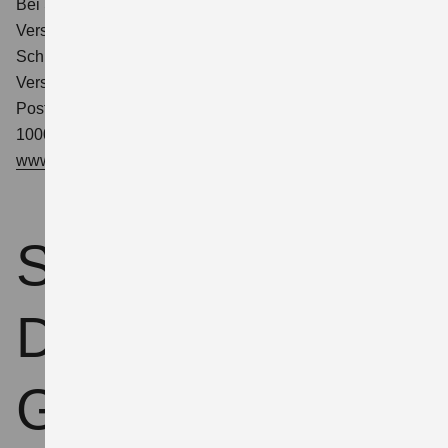
Bei Streitigkeiten zwischen Versicherungsvermittlern und
Versicherungsunternehmen kann folgende
Schlichtungsstelle angerufen werden:
Versicherungsombudsmann e. V.
Postfach 080622
10006 Berlin
www.versicherungsombudsmann.de
Suzuki
Deutschland
GmbH