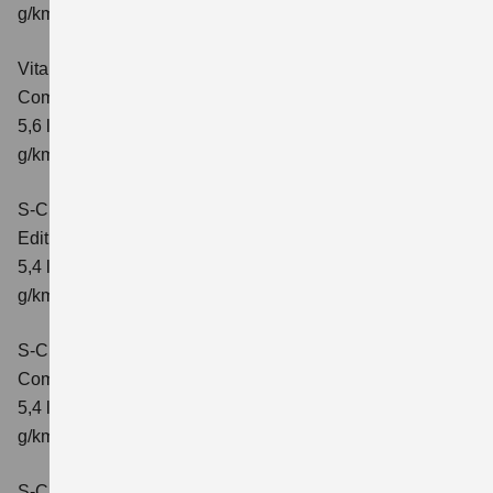
g/km; CO₂-Klasse: D
Vitara 1.5 DUALJET HYBRID ALLGRIP AGS
Comfort+
Verbrauchswerte: kombinierter Energieverbrauch
5,6 l/100km; kombinierter Wert der CO₂-Emission: 127
g/km; CO₂-Klasse: D
S-Cross 1.4 BOOSTERJET HYBRID
Edition
Verbrauchswerte: kombinierter Energieverbrauch
5,4 l/100 km; kombinierter Wert der CO2-Emission: 121
g/km; CO2-Klasse: D
S-Cross 1.4 BOOSTERJET HYBRID
Comfort
Verbrauchswerte: kombinierter Energieverbrauch
5,4 l/100 km; kombinierter Wert der CO2-Emission: 121
g/km; CO2-Klasse: D
S-Cross 1.4 BOOSTERJET HYBRID AT