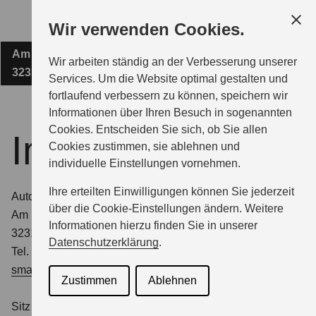
Zum
Wir verwenden Cookies.
Hauptinhalt
Am Dornbusch 2
AUTOHAUS WEITKAMP GMBH
Wir arbeiten ständig an der Verbesserung unserer
32312 Lübbecke
Services. Um die Website optimal gestalten und
fortlaufend verbessern zu können, speichern wir
MODELLE
Informationen über Ihren Besuch in sogenannten
Cookies. Entscheiden Sie sich, ob Sie allen
Impressum
Cookies zustimmen, sie ablehnen und
ZUBEHÖR
individuelle Einstellungen vornehmen.
Ihre erteilten Einwilligungen können Sie jederzeit
Autohaus Weitkamp GmbH
BERATUNG & KAUF
über die Cookie-Einstellungen ändern. Weitere
Am Dornbusch 2
Informationen hierzu finden Sie in unserer
32312 Lübbecke
Datenschutzerklärung
.
Tel. 05741
2346-0
GESCHÄFTSKUNDEN
smart@weitkamp.de
Zustimmen
Ablehnen
Sitz der Gesellschaft: Lübbecke
SERVICE