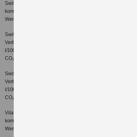
Swift 1.2 DUALJET HYBRID Comfort+
Verbrauchswerte:
kombinierter Energieverbrauch 4,4 l/100km; kombinierter
Wert der CO₂-Emission: 99 g/km; CO₂-Klasse: C.
Swift 1.2 DUALJET HYBRID CVT Comfort+
Verbrauchswerte: kombinierter Energieverbrauch 4,7
l/100km; kombinierter Wert der CO₂-Emission: 106 g/km;
CO₂-Klasse: C.
Swift 1.2 DUALJET HYBRID ALLGRIP Comfort+
Verbrauchswerte: kombinierter Energieverbrauch 4,9
l/100km; kombinierter Wert der CO₂-Emission: 110 g/km;
CO₂-Klasse: C.
Vitara 1.4 BOOSTERJET HYBRID Club
Verbrauchswerte:
kombinierter Energieverbrauch 5,3 l/100km; kombinierter
Wert der CO₂-Emission: 119 g/km; CO₂-Klasse: D