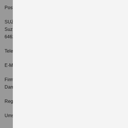
Postanschrift:
SUZUKI DEUTSCHLAND GMBH
Suzuki-Allee 7
64625 Bensheim
Telefon:
06251 5700-0
E-Mail:
kontakt@suzuki.de
Firmensitz und Registergericht:
Bensheim, Amtsgericht
Darmstadt
Registernummer:
HRB 21266
Umsatzsteueridentifikationsnummer:
DE 111660584