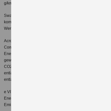
g/km; CO2-Klasse: E
Swace 1.8 HYBRID CVT Comfort+
Verbrauchswerte:
kombinierter Energieverbrauch 4,5 l/100km; kombinierter
Wert der CO2-Emission: 102 g/km; CO2-Klasse: C.
Across 2.5 PLUG-IN HYBRID CVT
Comfort+
Verbrauchswerte: gewichtet kombinierter
Energieverbrauch: 17,1kWh/100km plus 1,0 l/100 km;
gewichtet kombinierter Wert der CO2-Emission: 22 g/km;
CO2-Klasse: B; kombinierter Kraftstoffverbrauch bei
entladener Batterie: 6,6 l/100km; CO2-Klasse (bei
entladener Batterie): E.
e VITARA eAxle Club (49 kWh-Batterie)
Verbrauchswerte:
Energieverbrauch kombiniert: 14,9 kWh/100km; CO₂-
Emissionen kombiniert: 0 g/km; CO₂-Klasse: A.