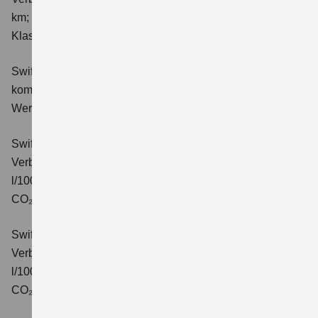
km; kombinierter Wert der CO₂-Emission: 111 g/km; CO₂-
Klasse: C.
Swift 1.2 DUALJET HYBRID Comfort
Verbrauchswerte:
kombinierter Energieverbrauch 4,4 l/100km; kombinierter
Wert der CO₂-Emission: 99 g/km; CO₂-Klasse: C.
Swift 1.2 DUALJET HYBRID CVT Comfort
Verbrauchswerte: kombinierter Energieverbrauch 4,7
l/100km; kombinierter Wert der CO₂-Emission: 106 g/km;
CO₂-Klasse: C.
Swift 1.2 DUALJET HYBRID ALLGRIP Comfort
Verbrauchswerte: kombinierter Energieverbrauch 4,9
l/100km; kombinierter Wert der CO₂-Emission: 110 g/km;
CO₂-Klasse: C.