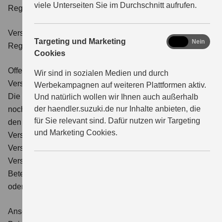
viele Unterseiten Sie im Durchschnitt aufrufen.
Registerabruf:
www.vermittlerregister.info
Versicherungsvermittlerregister:
marketing
Targeting und Marketing
Ja
Nein
Register-Nr. D-SYL3-TE59D-55
Cookies
Offenlegung direkter oder indirekter Beteilungen an
Wir sind in sozialen Medien und durch
Versicherungsunternehmen:
Werbekampagnen auf weiteren Plattformen aktiv.
Die Weitkamp Verwaltungs GmbH besitzt weder direkte
Und natürlich wollen wir Ihnen auch außerhalb
der haendler.suzuki.de nur Inhalte anbieten, die
noch indirekte Beteiligungen von über zehn Prozent an
für Sie relevant sind. Dafür nutzen wir Targeting
den Stimmrechten oder am Kapital eines
und Marketing Cookies.
Versicherungsunternehmens noch besitzen
Versicherungsunternehmen oder Mutterunternehmen von
Versicherungsunternehmen eine direkte oder indirekte
Beteiligung von über zehn Prozent an den Stimmrechten
oder am Kapital der Weitkamp Verwaltungs GmbH.
Anschrift Schlichtungsstelle: