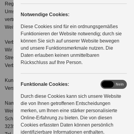
Registergericht: Amtsgericht Bad Oeynhausen · HRB 8180
Umsatzsteuer-Ident.-Nr: DE 235461114
Notwendige Cookies:
vertreten durch den Geschäftsführer Jan Christoph
ÜBER UNS
Diese Cookies sind für ein ordnungsgemäßes
Weitkamp
Funktionieren der Website notwendig; durch sie
können Sie sich auf unserer Website bewegen
Verbraucher­streit­beilegung/Universal­schlichtungs­stelle
und unsere Funktionsmerkmale nutzen. Die
Wir sind nicht bereit oder verpflichtet, an
Daten erlauben keinen unmittelbaren
Streitbeilegungsverfahren vor einer
Rückschluss auf Ihre Person.
Verbraucherschlichtungsstelle teilzunehmen.
Kundeninformation gemäß § 11 der Verordnung über die
functional
Funktionale Cookies:
Ja
Nein
Versicherungsvermittlung
Durch diese Cookies kann sich unsere Website
Name und Anschrift:
die von Ihnen getroffenen Entscheidungen
merken, um Ihnen eine stärker personalisierte
Weitkamp Verwaltungs GmbH
Online-Erfahrung zu bieten. Die von diesen
Schröttinghauser Str. 23
Cookies erfassten Daten können persönlich
32351 Stemwede-Levern
identifizierbare Informationen enthalten.