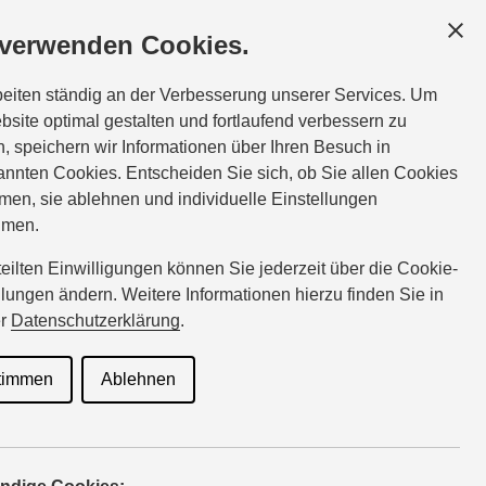
GESCHÄFTSKUNDEN
SERVICE
ÜBER UNS
 verwenden Cookies.
e:
Tel.:
05741-23460
beiten ständig an der Verbesserung unserer Services. Um
weitkamp@suzuki-handel.de
bsite optimal gestalten und fortlaufend verbessern zu
, speichern wir Informationen über Ihren Besuch in
nnten Cookies. Entscheiden Sie sich, ob Sie allen Cookies
CSTAR
men, sie ablehnen und individuelle Einstellungen
hmen.
rteilten Einwilligungen können Sie jederzeit über die Cookie-
llungen ändern. Weitere Informationen hierzu finden Sie in
y Suzuki
er
Datenschutzerklärung
.
timmen
Ablehnen
alität auch bei Schutz und Pflege. ECSTAR ist die von