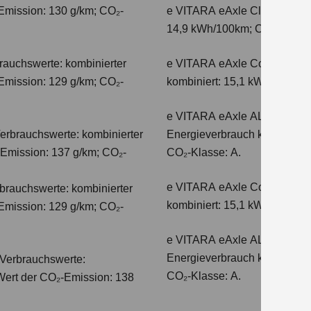
Emission: 130 g/km; CO₂-
e VITARA eAxle Club (49 kW
14,9 kWh/100km; CO₂-Emissio
auchswerte: kombinierter
e VITARA eAxle Comfort (61 
Emission: 129 g/km; CO₂-
kombiniert: 15,1 kWh/100km;
e VITARA eAxle ALLGRIP-e C
erbrauchswerte: kombinierter
Energieverbrauch kombiniert
-Emission: 137 g/km; CO₂-
CO₂-Klasse: A.
e VITARA eAxle Comfort+ (61
auchswerte: kombinierter
kombiniert: 15,1 kWh/100km;
Emission: 129 g/km; CO₂-
e VITARA eAxle ALLGRIP-e C
Energieverbrauch kombiniert
Verbrauchswerte:
CO₂-Klasse: A.
 Wert der CO₂-Emission: 138