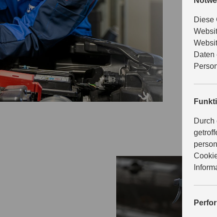
Notwe
Suzuki en
Pflegepro
Diese 
Verschleiß
Websit
von Suzuk
Websit
Daten 
Person
Funkt
Durch 
getrof
person
Cookie
Inform
Perfo