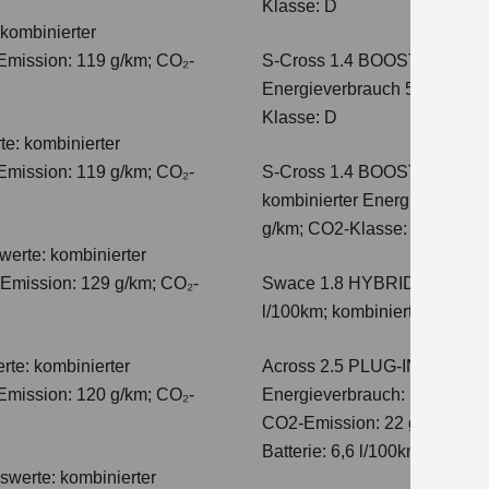
Klasse: D
kombinierter
Emission: 119 g/km; CO₂-
S-Cross 1.4 BOOSTERJET 
Energieverbrauch 5,7 l/100 
Klasse: D
e: kombinierter
Emission: 119 g/km; CO₂-
S-Cross 1.4 BOOSTERJET 
kombinierter Energieverbrauc
g/km; CO2-Klasse: E
erte: kombinierter
-Emission: 129 g/km; CO₂-
Swace 1.8 HYBRID CVT Com
l/100km; kombinierter Wert 
te: kombinierter
Across 2.5 PLUG-IN HYBRID
Emission: 120 g/km; CO₂-
Energieverbrauch: 17,1kWh/10
CO2-Emission: 22 g/km; CO2-K
Batterie: 6,6 l/100km; CO2-Kl
swerte: kombinierter