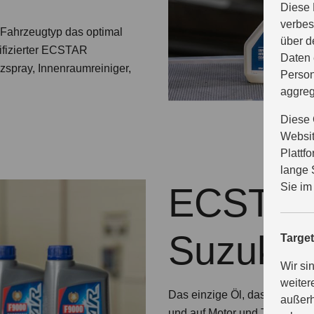
Diese 
verbes
n Fahrzeugtyp das optimal
über d
ifizierter ECSTAR
Daten 
nzspray, Innenraumreiniger,
Person
aggreg
Diese 
Websit
Plattf
lange 
Sie im
ECSTAR 
Suzuki
Targe
Wir si
weiter
Das einzige Öl, das nach dem
außerh
und auf Motor und Teile perf