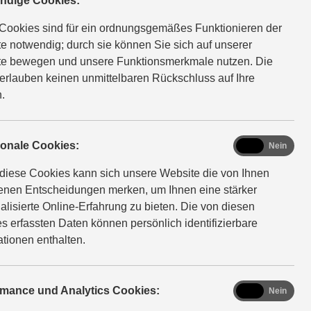
ndige Cookies:
twickelte Marke für Motoröle und spezielle
dukte. So schützen Sie Ihr Fahrzeug vor zu schnellem
Cookies sind für ein ordnungsgemäßes Funktionieren der
. Damit er so langlebig und zuverlässig bleibt, wie Sie es
e notwendig; durch sie können Sie sich auf unserer
i gewohnt sind.
e bewegen und unsere Funktionsmerkmale nutzen. Die
erlauben keinen unmittelbaren Rückschluss auf Ihre
.
functional
ionale Cookies:
Ja
Nein
diese Cookies kann sich unsere Website die von Ihnen
fenen Entscheidungen merken, um Ihnen eine stärker
alisierte Online-Erfahrung zu bieten. Die von diesen
s erfassten Daten können persönlich identifizierbare
ationen enthalten.
analytics
rmance und Analytics Cookies:
Ja
Nein