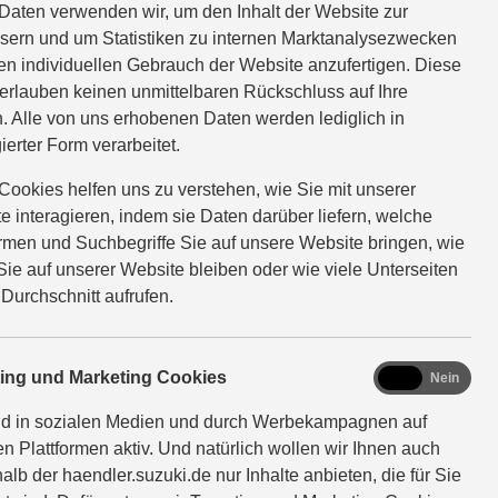
Daten verwenden wir, um den Inhalt der Website zur
sern und um Statistiken zu internen Marktanalysezwecken
en individuellen Gebrauch der Website anzufertigen. Diese
erlauben keinen unmittelbaren Rückschluss auf Ihre
. Alle von uns erhobenen Daten werden lediglich in
ierter Form verarbeitet.
Cookies helfen uns zu verstehen, wie Sie mit unserer
e interagieren, indem sie Daten darüber liefern, welche
ormen und Suchbegriffe Sie auf unsere Website bringen, wie
Sie auf unserer Website bleiben oder wie viele Unterseiten
 Durchschnitt aufrufen.
– extra für
marketing
ting und Marketing Cookies
Ja
Nein
nd in sozialen Medien und durch Werbekampagnen auf
en Plattformen aktiv. Und natürlich wollen wir Ihnen auch
 Suzuki Engineering Standard für Ihr Fahrzeug entwickelt
alb der haendler.suzuki.de nur Inhalte anbieten, die für Sie
ekt angepasst wurde. So können Sie, wie bei Suzuki