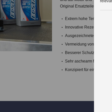
releva
Original Ersatzteilen und Zu
Extrem hohe Temperaturbes
Innovative Rezepturen für
Ausgezeichnete Fließfähi
Vermeidung von Schlammb
Besserer Schutz vor Versc
Sehr aschearm für längere 
Konzipiert für eine lange