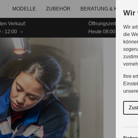
MODELLE
ZUBEHÖR
BERATUNG & KAUF
Wir
ten Verkauf:
Öffnungszeiten Servic
Wir ar
 - 12:00
Heute 08:00 - 12:00
die We
können
sogena
E
zustim
vorne
Ihre e
Einste
b
unser
Zus
Suzuki Qu